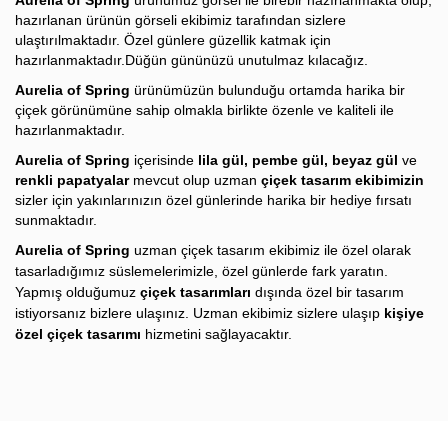
Aurelia of Spring
ürünümüz görsel ile birebir hazırlanmakta olup,
hazırlanan ürünün görseli ekibimiz tarafından sizlere
ulaştırılmaktadır. Özel günlere güzellik katmak için
hazırlanmaktadır.Düğün gününüzü unutulmaz kılacağız.
Aurelia of Spring
ürünümüzün bulunduğu ortamda harika bir
çiçek görünümüne sahip olmakla birlikte özenle ve kaliteli ile
hazırlanmaktadır.
Aurelia of Spring
içerisinde
lila gül, pembe gül, beyaz gül
ve
renkli papatyalar
mevcut olup uzman
çiçek tasarım ekibimizin
sizler için yakınlarınızın özel günlerinde harika bir hediye fırsatı
sunmaktadır.
Aurelia of Spring
u
zman
çiçek tasarım ekibimiz ile özel olarak
tasarladığımız süslemelerimizle, özel günlerde fark yaratın.
Yapmış olduğumuz
çiçek tasarımları
dışında özel bir tasarım
istiyorsanız bizlere ulaşınız. Uzman ekibimiz sizlere ulaşıp
kişiye
özel çiçek tasarımı
hizmetini sağlayacaktır.