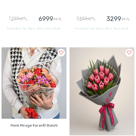
6999
3299
7299
3499
,99 TL
,99 TL
,99 TL
,99 TL
İstanbul İçi Aynı Gün Teslimat
İstanbul İçi Aynı Gün Teslimat
GÖNDER
GÖNDER
Renk Mirage Karanfil Buketi