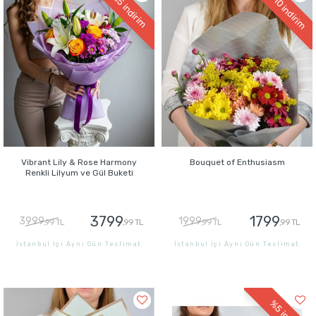
indirim
indirim
Vibrant Lily & Rose Harmony
Bouquet of Enthusiasm
Renkli Lilyum ve Gül Buketi
3799
1799
3999
1999
,99 TL
,99 TL
,99 TL
,99 TL
İstanbul İçi Aynı Gün Teslimat
İstanbul İçi Aynı Gün Teslimat
GÖNDER
GÖNDER
%5