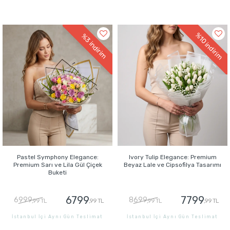
GÖNDER
GÖNDER
%10
%3
indirim
indirim
Pastel Symphony Elegance:
Ivory Tulip Elegance: Premium
Premium Sarı ve Lila Gül Çiçek
Beyaz Lale ve Cipsofilya Tasarımı
Buketi
6799
7799
6999
8699
,99 TL
,99 TL
,99 TL
,99 TL
İstanbul İçi Aynı Gün Teslimat
İstanbul İçi Aynı Gün Teslimat