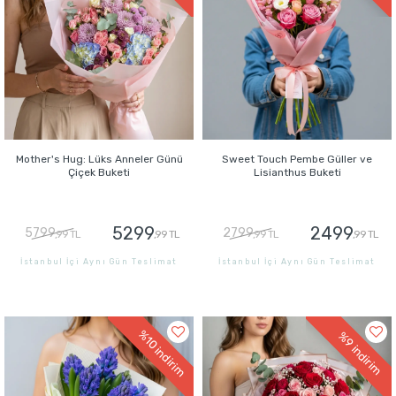
Mother's Hug: Lüks Anneler Günü
Sweet Touch Pembe Güller ve
Çiçek Buketi
Lisianthus Buketi
5299
2499
5799
2799
,99 TL
,99 TL
,99 TL
,99 TL
İstanbul İçi Aynı Gün Teslimat
İstanbul İçi Aynı Gün Teslimat
GÖNDER
GÖNDER
%10
%9
indirim
indirim