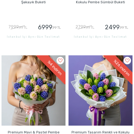
Şakayık Buketi
Kokulu Pembe Sümbül Buketi
6999
2499
7999
2799
,99 TL
,99 TL
,99 TL
,99 TL
İstanbul İçi Aynı Gün Teslimat
İstanbul İçi Aynı Gün Teslimat
GÖNDER
GÖNDER
%26
%4
indirim
indirim
Premium Mavi & Pastel Pembe
Premium Tasarım Renkli ve Kokulu