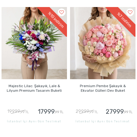
GÖNDER
GÖNDER
%10
%7
indirim
indirim
Majestic Lilac: Şakayık, Lale &
Premium Pembe Şakayık &
Lilyum Premium Tasarım Buketi
Ekvator Gülleri Dev Buket
17999
27999
19999
29999
,99 TL
,99 TL
,99 TL
,99 TL
İstanbul İçi Aynı Gün Teslimat
İstanbul İçi Aynı Gün Teslimat
GÖNDER
GÖNDER