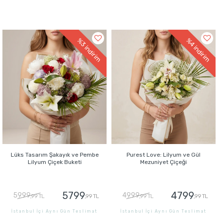
%3
%4
indirim
indirim
Lüks Tasarım Şakayık ve Pembe
Purest Love: Lilyum ve Gül
Lilyum Çiçek Buketi
Mezuniyet Çiçeği
5799
4799
5999
4999
,99 TL
,99 TL
,99 TL
,99 TL
İstanbul İçi Aynı Gün Teslimat
İstanbul İçi Aynı Gün Teslimat