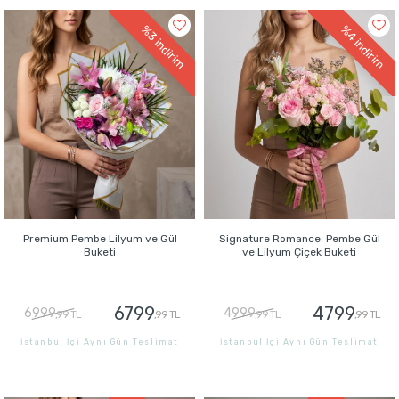
%3
%4
indirim
indirim
Premium Pembe Lilyum ve Gül
Signature Romance: Pembe Gül
Buketi
ve Lilyum Çiçek Buketi
6799
4799
6999
4999
,99 TL
,99 TL
,99 TL
,99 TL
İstanbul İçi Aynı Gün Teslimat
İstanbul İçi Aynı Gün Teslimat
GÖNDER
GÖNDER