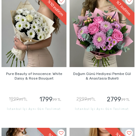
%10
%7
indirim
indirim
Pure Beauty of Innocence: White
Doğum Günü Hediyesi Pembe Gül
Daisy & Rose Bouquet
& Anastasia Buketi
1799
2799
1999
2999
,99 TL
,99 TL
,99 TL
,99 TL
İstanbul İçi Aynı Gün Teslimat
İstanbul İçi Aynı Gün Teslimat
GÖNDER
GÖNDER
%10
%5