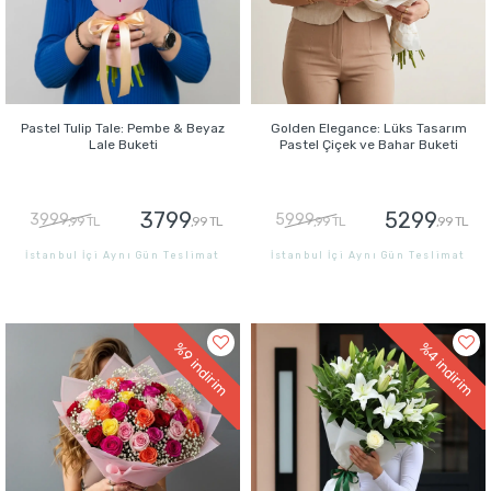
Pastel Tulip Tale: Pembe & Beyaz
Golden Elegance: Lüks Tasarım
Lale Buketi
Pastel Çiçek ve Bahar Buketi
3799
5299
3999
5999
,99 TL
,99 TL
,99 TL
,99 TL
İstanbul İçi Aynı Gün Teslimat
İstanbul İçi Aynı Gün Teslimat
GÖNDER
GÖNDER
%9
%4
indirim
indirim