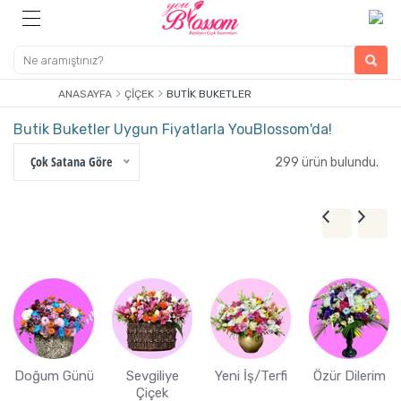
ANASAYFA
ÇIÇEK
BUTIK BUKETLER
Butik Buketler Uygun Fiyatlarla YouBlossom'da!
Çok Satana Göre
299 ürün bulundu.
Doğum Günü
Sevgiliye
Yeni İş/Terfi
Özür Dilerim
Çiçek