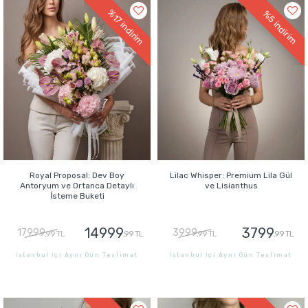
%17
%5
indirim
indirim
Royal Proposal: Dev Boy
Lilac Whisper: Premium Lila Gül
Antoryum ve Ortanca Detaylı
ve Lisianthus
İsteme Buketi
14999
3799
17999
3999
,99 TL
,99 TL
,99 TL
,99 TL
İstanbul İçi Aynı Gün Teslimat
İstanbul İçi Aynı Gün Teslimat
GÖNDER
GÖNDER