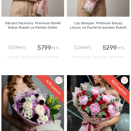
Vibrant Harmony: Premium Renkli
Lily Whisper: Premium Beyaz
Bahar Buketi ve Pembe Güller
Lilyum ve Pastel Krizantem Buketi
5799
5299
5999
5799
,99 TL
,99 TL
,99 TL
,99 TL
İstanbul İçi Aynı Gün Teslimat
İstanbul İçi Aynı Gün Teslimat
GÖNDER
GÖNDER
%23
%19
indirim
indirim