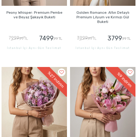
Peony Whisper: Premium Pembe
Golden Romance: Altın Detaylı
ve Beyaz Şakayık Buketi
Premium Lilyum ve Kırmızı Gül
Buketi
7499
3799
7999
3999
,99 TL
,99 TL
,99 TL
,99 TL
İstanbul İçi Aynı Gün Teslimat
İstanbul İçi Aynı Gün Teslimat
GÖNDER
GÖNDER
%27
%9
indirim
indirim