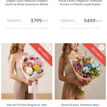
Doğum Günü Hediyesi Elegant
Royal Exotic Elegance: Premium
Violet & White Anastasia Buketi
Protea ve Pembe Çiçek Buketi
3799
9499
3999
11499
,99 TL
,99 TL
,99 TL
,99 TL
İstanbul İçi Aynı Gün Teslimat
İstanbul İçi Aynı Gün Teslimat
GÖNDER
GÖNDER
%4
%7
indirim
indirim
Vibrant Protea Elegance: Yeni
Azure Dream: Premium Mavi