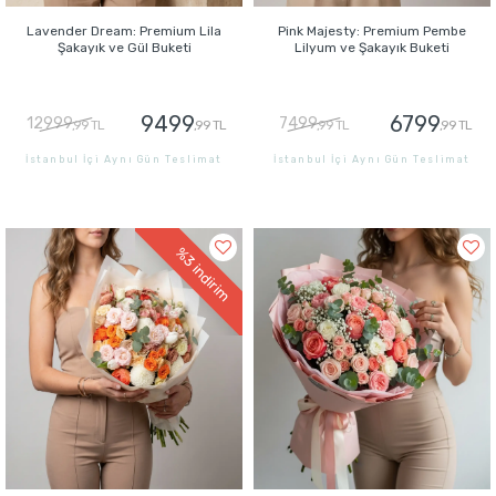
Lavender Dream: Premium Lila
Pink Majesty: Premium Pembe
Şakayık ve Gül Buketi
Lilyum ve Şakayık Buketi
9499
6799
12999
7499
,99 TL
,99 TL
,99 TL
,99 TL
İstanbul İçi Aynı Gün Teslimat
İstanbul İçi Aynı Gün Teslimat
GÖNDER
GÖNDER
%3
indirim