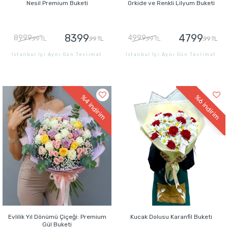
Nesil Premium Buketi
Orkide ve Renkli Lilyum Buketi
8399
4799
8999
4999
,99 TL
,99 TL
,99 TL
,99 TL
İstanbul İçi Aynı Gün Teslimat
İstanbul İçi Aynı Gün Teslimat
GÖNDER
GÖNDER
%4
%6
indirim
indirim
Evlilik Yıl Dönümü Çiçeği: Premium
Kucak Dolusu Karanfil Buketi
Gül Buketi