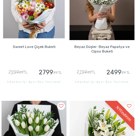
Sweet Love Çiçek Buketi
Beyaz Düşler: Beyaz Papatya ve
Cipso Buketi
2799
2499
2999
2799
,99 TL
,99 TL
,99 TL
,99 TL
İstanbul İçi Aynı Gün Teslimat
İstanbul İçi Aynı Gün Teslimat
GÖNDER
GÖNDER
%11
indirim