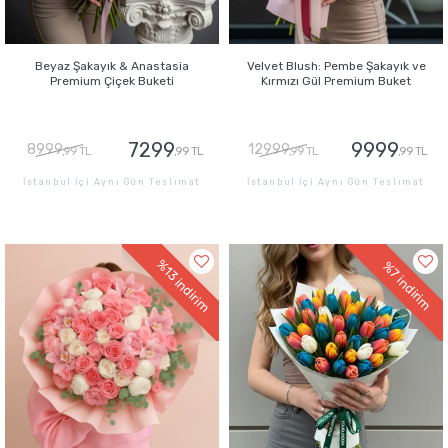
Beyaz Şakayık & Anastasia
Velvet Blush: Pembe Şakayık ve
Premium Çiçek Buketi
Kırmızı Gül Premium Buket
7299
9999
8999
12999
,99 TL
,99 TL
,99 TL
,99 TL
İstanbul İçi Aynı Gün Teslimat
İstanbul İçi Aynı Gün Teslimat
GÖNDER
GÖNDER
%13
%7
indirim
indirim