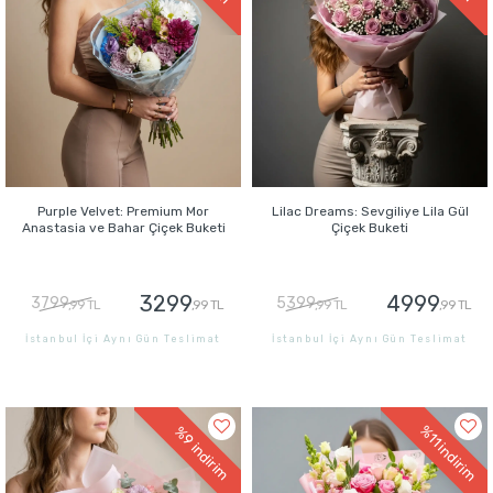
Purple Velvet: Premium Mor
Lilac Dreams: Sevgiliye Lila Gül
Anastasia ve Bahar Çiçek Buketi
Çiçek Buketi
3299
4999
3799
5399
,99 TL
,99 TL
,99 TL
,99 TL
İstanbul İçi Aynı Gün Teslimat
İstanbul İçi Aynı Gün Teslimat
GÖNDER
GÖNDER
%11
%9
indirim
indirim