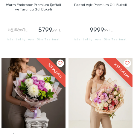
Warm Embrace: Premium Şeftali
Pastel Aşk: Premium Gül Buketi
ve Turuncu Gül Buketi
5799
9999
5999
,99 TL
,99 TL
,99 TL
İstanbul İçi Aynı Gün Teslimat
İstanbul İçi Aynı Gün Teslimat
GÖNDER
GÖNDER
%17
%5
indirim
indirim