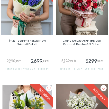
İmza Tasarımlı Kokulu Mavi
Grand Deluxe Aşkın Büyüsü
Sümbül Buketi
Kırmızı & Pembe Gül Buketi
2699
5299
2999
5799
,99 TL
,99 TL
,99 TL
,99 TL
İstanbul İçi Aynı Gün Teslimat
İstanbul İçi Aynı Gün Teslimat
GÖNDER
GÖNDER
%11
%7
indirim
indirim