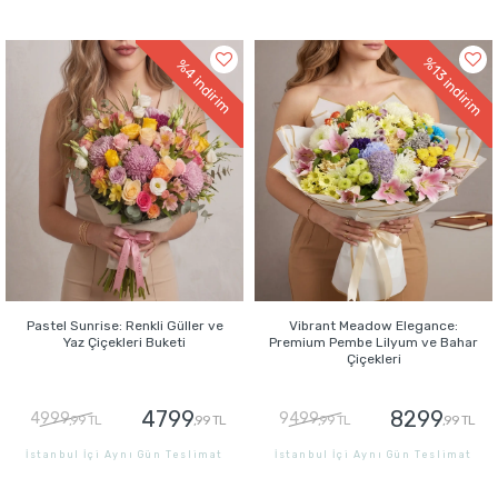
GÖNDER
GÖNDER
%13
%4
indirim
indirim
Pastel Sunrise: Renkli Güller ve
Vibrant Meadow Elegance:
Yaz Çiçekleri Buketi
Premium Pembe Lilyum ve Bahar
Çiçekleri
4799
8299
4999
9499
,99 TL
,99 TL
,99 TL
,99 TL
İstanbul İçi Aynı Gün Teslimat
İstanbul İçi Aynı Gün Teslimat