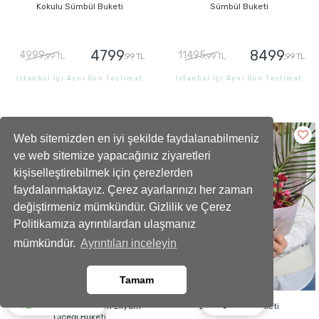
Kokulu Sümbül Buketi
Sümbül Buketi
4799
8499
4999
11495
,99 TL
,99 TL
,99 TL
,99 TL
İstanbul İçi Aynı Gün Teslimat
İstanbul İçi Aynı Gün Teslimat
GÖNDER
GÖNDER
Web sitemizden en iyi şekilde faydalanabilmeniz
ve web sitemize yapacağınız ziyaretleri
kişiselleştirebilmek için çerezlerden
faydalanmaktayız. Çerez ayarlarınızı her zaman
değiştirmeniz mümkündür. Gizlilik ve Çerez
Politikamıza ayrıntılardan ulaşmanız
mümkündür.
Ayrıntıları inceleyin
Tamam
Ara
Whatsapp
Magic Loving Premium Lilyum
Zarif Karanfil Buketi
Çiçeği Buketi