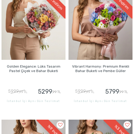
indirim
indirim
Golden Elegance: Lüks Tasarım
Vibrant Harmony: Premium Renkli
Pastel Çiçek ve Bahar Buketi
Bahar Buketi ve Pembe Güller
5299
5799
5999
5999
,99 TL
,99 TL
,99 TL
,99 TL
İstanbul İçi Aynı Gün Teslimat
İstanbul İçi Aynı Gün Teslimat
GÖNDER
GÖNDER
%9
%3