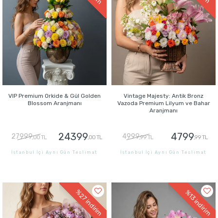
VIP Premium Orkide & Gül Golden
Vintage Majesty: Antik Bronz
Blossom Aranjmanı
Vazoda Premium Lilyum ve Bahar
Aranjmanı
24399
4799
27999
4999
,00 TL
,00 TL
,99 TL
,99 TL
İstanbul İçi Aynı Gün Teslimat
İstanbul İçi Aynı Gün Teslimat
GÖNDER
GÖNDER
%27
%13
indirim
indirim