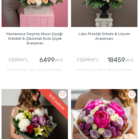
Hastaneye Geçmiş Olsun Çiçeği:
Lüks Prestijli Orkide & Lilyum
Orkideli & Çikolatalı Kutu Çiçek
Aranjmanı
Aranjman
6499
18459
6999
24999
,99 TL
,99 TL
,00 TL
,00 TL
İstanbul İçi Aynı Gün Teslimat
İstanbul İçi Aynı Gün Teslimat
GÖNDER
GÖNDER
%13
indirim