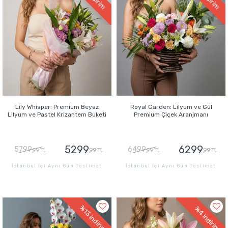
indirim
indirim
Lily Whisper: Premium Beyaz
Royal Garden: Lilyum ve Gül
Lilyum ve Pastel Krizantem Buketi
Premium Çiçek Aranjmanı
5299
6299
5799
6499
,99 TL
,99 TL
,99 TL
,99 TL
İstanbul İçi Aynı Gün Teslimat
İstanbul İçi Aynı Gün Teslimat
GÖNDER
GÖNDER
%13
%4
indirim
indirim