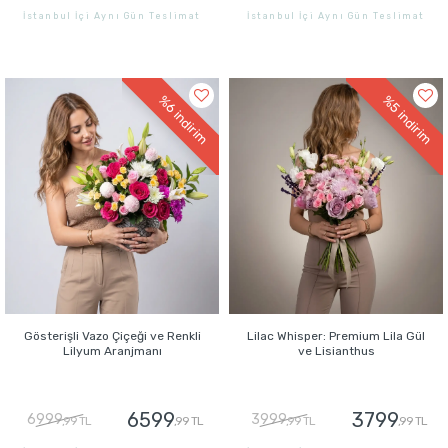
İstanbul İçi Aynı Gün Teslimat
İstanbul İçi Aynı Gün Teslimat
GÖNDER
GÖNDER
%6
%5
indirim
indirim
Gösterişli Vazo Çiçeği ve Renkli
Lilac Whisper: Premium Lila Gül
Lilyum Aranjmanı
ve Lisianthus
6599
3799
6999
3999
,99 TL
,99 TL
,99 TL
,99 TL