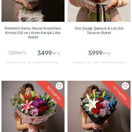
Renklerin Dansı: Beyaz Krizantem,
Söz Çiçeği: Şakayık & Lila Gül
Kırmızı Gül ve Lilyum Karışık Lüks
Tasarım Buket
Buket
3499
5999
3999
,99 TL
,99 TL
,99 TL
İstanbul İçi Aynı Gün Teslimat
İstanbul İçi Aynı Gün Teslimat
GÖNDER
GÖNDER
%5
%7
indirim
indirim