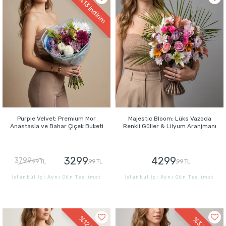
%13
indirim
Purple Velvet: Premium Mor
Majestic Bloom: Lüks Vazoda
Anastasia ve Bahar Çiçek Buketi
Renkli Güller & Lilyum Aranjmanı
3299
4299
3799
,99 TL
,99 TL
,99 TL
İstanbul İçi Aynı Gün Teslimat
İstanbul İçi Aynı Gün Teslimat
GÖNDER
GÖNDER
%12
%3