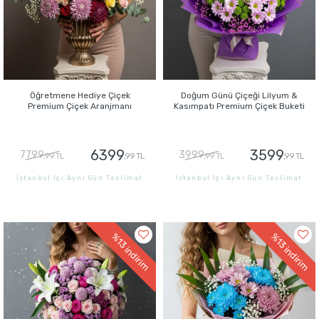
Öğretmene Hediye Çiçek
Doğum Günü Çiçeği Lilyum &
Premium Çiçek Aranjmanı
Kasımpatı Premium Çiçek Buketi
6399
3599
7799
3999
,99 TL
,99 TL
,99 TL
,99 TL
İstanbul İçi Aynı Gün Teslimat
İstanbul İçi Aynı Gün Teslimat
GÖNDER
GÖNDER
%13
%13
indirim
indirim