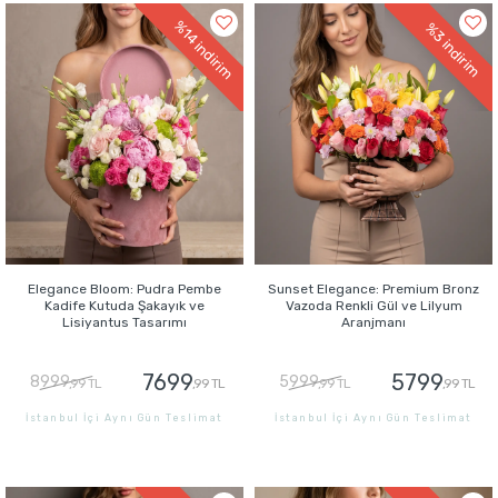
%14
%3
indirim
indirim
Elegance Bloom: Pudra Pembe
Sunset Elegance: Premium Bronz
Kadife Kutuda Şakayık ve
Vazoda Renkli Gül ve Lilyum
Lisiyantus Tasarımı
Aranjmanı
7699
5799
8999
5999
,99 TL
,99 TL
,99 TL
,99 TL
İstanbul İçi Aynı Gün Teslimat
İstanbul İçi Aynı Gün Teslimat
GÖNDER
GÖNDER