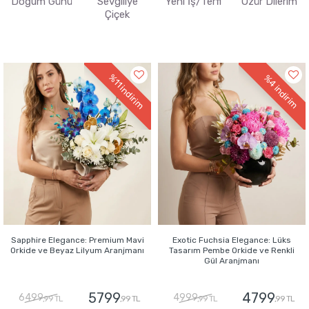
Doğum Günü
Sevgiliye
Yeni İş/Terfi
Özür Dilerim
Çiçek
%11
%4
indirim
indirim
Sapphire Elegance: Premium Mavi
Exotic Fuchsia Elegance: Lüks
Orkide ve Beyaz Lilyum Aranjmanı
Tasarım Pembe Orkide ve Renkli
Gül Aranjmanı
5799
4799
6499
4999
,99 TL
,99 TL
,99 TL
,99 TL