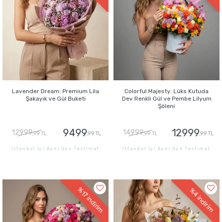
Lavender Dream: Premium Lila
Colorful Majesty: Lüks Kutuda
Şakayık ve Gül Buketi
Dev Renkli Gül ve Pembe Lilyum
Şöleni
9499
12999
12999
14999
,99 TL
,99 TL
,99 TL
,99 TL
İstanbul İçi Aynı Gün Teslimat
İstanbul İçi Aynı Gün Teslimat
GÖNDER
GÖNDER
%17
%4
indirim
indirim