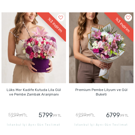
GÖNDER
GÖNDER
%3
%3
indirim
indirim
Lüks Mor Kadife Kutuda Lila Gül
Premium Pembe Lilyum ve Gül
ve Pembe Zambak Aranjmanı
Buketi
5799
6799
5999
6999
,99 TL
,99 TL
,99 TL
,99 TL
İstanbul İçi Aynı Gün Teslimat
İstanbul İçi Aynı Gün Teslimat