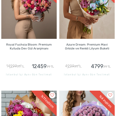
Royal Fuchsia Bloom: Premium
Azure Dream: Premium Mavi
Kutuda Dev Gül Aranjmanı
Orkide ve Renkli Lilyum Buketi
12459
4799
14999
4999
,99 TL
,99 TL
,99 TL
,99 TL
İstanbul İçi Aynı Gün Teslimat
İstanbul İçi Aynı Gün Teslimat
GÖNDER
GÖNDER
%11
%4
indirim
indirim