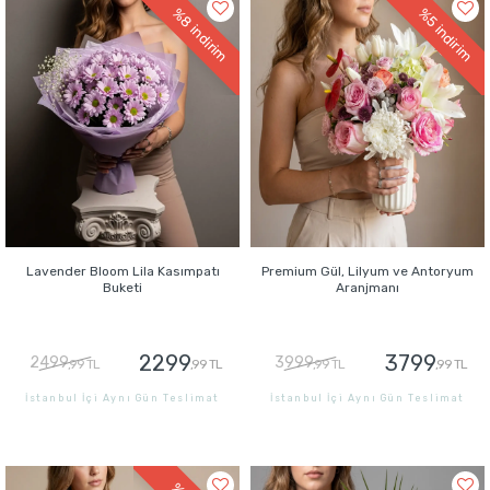
%8
%5
indirim
indirim
Lavender Bloom Lila Kasımpatı
Premium Gül, Lilyum ve Antoryum
Buketi
Aranjmanı
2299
3799
2499
3999
,99 TL
,99 TL
,99 TL
,99 TL
İstanbul İçi Aynı Gün Teslimat
İstanbul İçi Aynı Gün Teslimat
GÖNDER
GÖNDER