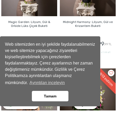
Magic Garden: Lilyum, Gül &
Midnight Harmony: Lilyum, Gül ve
Orkide Lüks Çiçek Buketi
Krizantem Buketi
5699
2799
5999
2999
Web sitemizden en iyi şekilde faydalanabilmeniz
,99 TL
,99 TL
,99 TL
,99 TL
ve web sitemize yapacağınız ziyaretleri
İstanbul İçi Aynı Gün Teslimat
İstanbul İçi Aynı Gün Teslimat
kişiselleştirebilmek için çerezlerden
faydalanmaktayız. Çerez ayarlarınızı her zaman
GÖNDER
GÖNDER
değiştirmeniz mümkündür. Gizlilik ve Çerez
%13
%9
Politikamıza ayrıntılardan ulaşmanız
indirim
indirim
mümkündür.
Ayrıntıları inceleyin
Tamam
Ara
Whatsapp