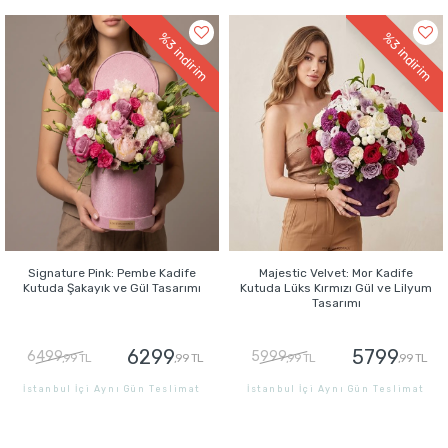
GÖNDER
GÖNDER
%3
%3
indirim
indirim
Signature Pink: Pembe Kadife
Majestic Velvet: Mor Kadife
Kutuda Şakayık ve Gül Tasarımı
Kutuda Lüks Kırmızı Gül ve Lilyum
Tasarımı
6299
5799
6499
5999
,99 TL
,99 TL
,99 TL
,99 TL
İstanbul İçi Aynı Gün Teslimat
İstanbul İçi Aynı Gün Teslimat
GÖNDER
GÖNDER