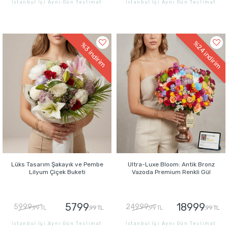
İstanbul İçi Aynı Gün Teslimat
İstanbul İçi Aynı Gün Teslimat
GÖNDER
GÖNDER
%24
%3
indirim
indirim
Lüks Tasarım Şakayık ve Pembe
Ultra-Luxe Bloom: Antik Bronz
Lilyum Çiçek Buketi
Vazoda Premium Renkli Gül
5799
18999
5999
24999
,99 TL
,99 TL
,99 TL
,99 TL
İstanbul İçi Aynı Gün Teslimat
İstanbul İçi Aynı Gün Teslimat