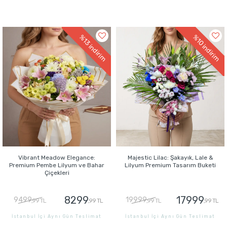
GÖNDER
GÖNDER
%13
%10
indirim
indirim
Vibrant Meadow Elegance:
Majestic Lilac: Şakayık, Lale &
Premium Pembe Lilyum ve Bahar
Lilyum Premium Tasarım Buketi
Çiçekleri
8299
17999
9499
19999
,99 TL
,99 TL
,99 TL
,99 TL
İstanbul İçi Aynı Gün Teslimat
İstanbul İçi Aynı Gün Teslimat