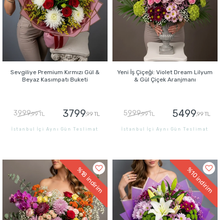
Sevgiliye Premium Kırmızı Gül &
Yeni İş Çiçeği: Violet Dream Lilyum
Beyaz Kasımpatı Buketi
& Gül Çiçek Aranjmanı
3799
5499
3999
5999
,99 TL
,99 TL
,99 TL
,99 TL
İstanbul İçi Aynı Gün Teslimat
İstanbul İçi Aynı Gün Teslimat
GÖNDER
GÖNDER
%18
%10
indirim
indirim