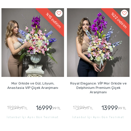
GÖNDER
GÖNDER
%22
%15
indirim
indirim
Mor Orkide ve Gül, Lilyum,
Royal Elegance: VİP Mor Orkide ve
Anastasia VIP Çiçek Aranjmanı
Delphinium Premium Çiçek
Aranjmanı
16999
13999
19999
17999
,99 TL
,99 TL
,99 TL
,99 TL
İstanbul İçi Aynı Gün Teslimat
İstanbul İçi Aynı Gün Teslimat