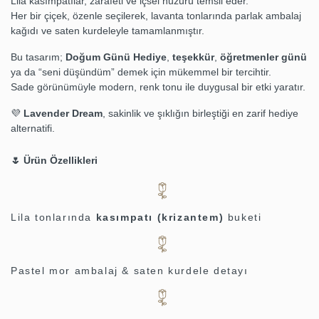
Lila kasımpatılar, zarafeti ve içsel huzuru temsil eder.
Her bir çiçek, özenle seçilerek, lavanta tonlarında parlak ambalaj
kağıdı ve saten kurdeleyle tamamlanmıştır.
Bu tasarım;
Doğum Günü Hediye
,
teşekkür
,
öğretmenler günü
ya da “seni düşündüm” demek için mükemmel bir tercihtir.
Sade görünümüyle modern, renk tonu ile duygusal bir etki yaratır.
💜
Lavender Dream
, sakinlik ve şıklığın birleştiği en zarif hediye
alternatifi.
🌷 Ürün Özellikleri
Lila tonlarında
kasımpatı (krizantem)
buketi
Pastel mor ambalaj & saten kurdele detayı