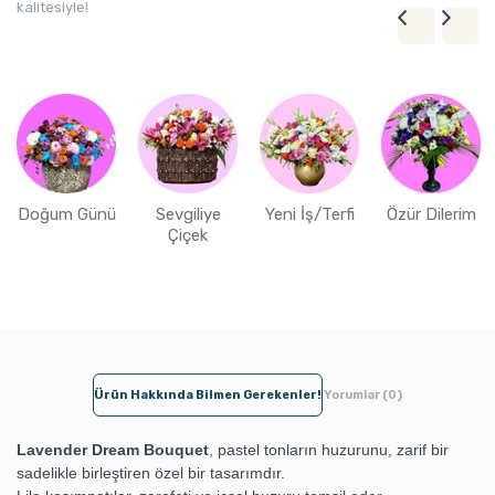
kalitesiyle!
Doğum Günü
Sevgiliye
Yeni İş/Terfi
Özür Dilerim
Çiçek
Ürün Hakkında Bilmen Gerekenler!
Yorumlar (0)
Lavender Dream Bouquet
, pastel tonların huzurunu, zarif bir
sadelikle birleştiren özel bir tasarımdır.