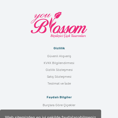
Gizlilik
Güvenli Alışveriş
KVKK Bilgilendirmesi
Gizlilik Sözleşmesi
Satış Sözleşmesi
Teslimat ve İade
Faydalı Bilgiler
Burçlara Göre Çiçekler
Çiçek Bakımı
Web sitemizden en iyi şekilde faydalanabilmeniz