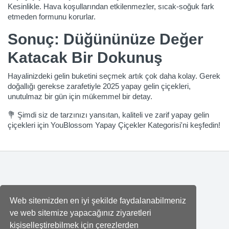
Kesinlikle. Hava koşullarından etkilenmezler, sıcak-soğuk fark
etmeden formunu korurlar.
Sonuç: Düğününüze Değer
Katacak Bir Dokunuş
Hayalinizdeki gelin buketini seçmek artık çok daha kolay. Gerek
doğallığı gerekse zarafetiyle 2025 yapay gelin çiçekleri,
unutulmaz bir gün için mükemmel bir detay.
💐 Şimdi siz de tarzınızı yansıtan, kaliteli ve zarif yapay gelin
çiçekleri için
YouBlossom Yapay Çiçekler Kategorisi
'ni keşfedin!
Sosyal Hesaplarımız
Web sitemizden en iyi şekilde faydalanabilmeniz
Facebook
ve web sitemize yapacağınız ziyaretleri
kişiselleştirebilmek için çerezlerden
Instagram