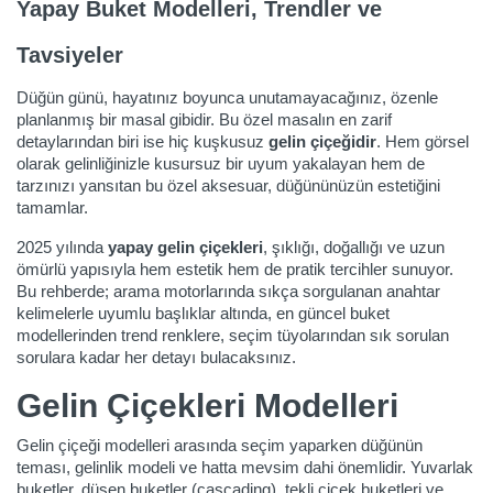
Yapay Buket Modelleri, Trendler ve
Tavsiyeler
Düğün günü, hayatınız boyunca unutamayacağınız, özenle
planlanmış bir masal gibidir. Bu özel masalın en zarif
detaylarından biri ise hiç kuşkusuz
gelin çiçeğidir
. Hem görsel
olarak gelinliğinizle kusursuz bir uyum yakalayan hem de
tarzınızı yansıtan bu özel aksesuar, düğününüzün estetiğini
tamamlar.
2025 yılında
yapay gelin çiçekleri
, şıklığı, doğallığı ve uzun
ömürlü yapısıyla hem estetik hem de pratik tercihler sunuyor.
Bu rehberde; arama motorlarında sıkça sorgulanan anahtar
kelimelerle uyumlu başlıklar altında, en güncel buket
modellerinden trend renklere, seçim tüyolarından sık sorulan
sorulara kadar her detayı bulacaksınız.
Gelin Çiçekleri Modelleri
Gelin çiçeği modelleri arasında seçim yaparken düğünün
teması, gelinlik modeli ve hatta mevsim dahi önemlidir. Yuvarlak
buketler, düşen buketler (cascading), tekli çiçek buketleri ve