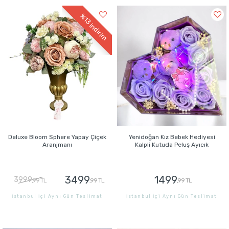
%13
indirim
Deluxe Bloom Sphere Yapay Çiçek
Yenidoğan Kız Bebek Hediyesi
Aranjmanı
Kalpli Kutuda Peluş Ayıcık
3499
1499
3999
,99 TL
,99 TL
,99 TL
İstanbul İçi Aynı Gün Teslimat
İstanbul İçi Aynı Gün Teslimat
GÖNDER
GÖNDER