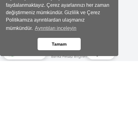
faydalanmaktayız. Çerez ayarlarınızı her zaman
Twitter
değiştirmeniz mümkündür. Gizlilik ve Çerez
Politikamıza ayrıntılardan ulaşmanız
Youtube
mümkündür.
Ayrıntıları inceleyin
Kurumsal
Tamam
Hakkımızda
Ara
Whatsapp
Banka Hesap Bilgileri
İletişim
Adres
Adres: Esenkent Mahallesi. Nadire Caddesi No:101 Maltepe/İstanbul
E-Posta
info@youblossom.com.tr
Telefon
0553 079 92 61