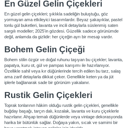
En Güzel Gelin Çiçekleri
En güzel gelin çiçekleri; şıklıkla sadeliğin buluştuğu, göz
yormayan ama etkileyici tasarımlardır. Beyaz şakayıklar, pastel
tonlu gül buketleri, lavanta ve incili detaylarla süslenmiş saten
sargılı modeller; 2025'in gözdesi. Güzellik sadece görünümde
değil, anlamda da gizlidir: her çiçeğin ayrı bir mesajı vardır.
Bohem Gelin Çiçeği
Bohem stilin özgür ve doğal ruhunu taşıyan bu çiçekler; lavanta,
papatya, kuru ot, gül ve pampas karışımı ile hazırlanıyor.
Özellikle sahil veya kır düğünlerinde tercih edilen bu tarz, salaş
ama zarif detaylarla dikkat çeker. Genellikle keten ya da jüt
iplerle bağlanarak sade bir görünüm yakalanır.
Rustik Gelin Çiçekleri
Toprak tonlarının hâkim olduğu rustik gelin çiçekleri, genellikle
buğday başağı, tarçın dalı, kozalak, lavanta ve kuru çiçeklerle
hazırlanır. Ahşap temalı düğünlerde veya vintage dekorasyonda
harika bir bütünlük sağlar. Doğaya yakın, sıcak ve samimi bir