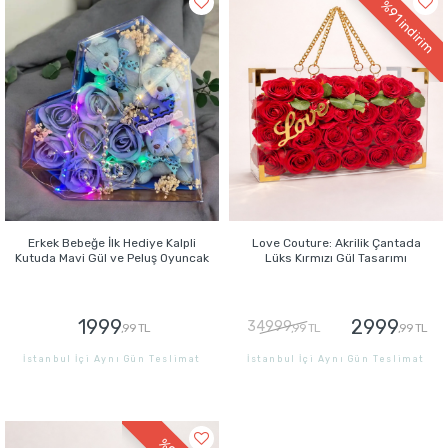
%91
indirim
Erkek Bebeğe İlk Hediye Kalpli
Love Couture: Akrilik Çantada
Kutuda Mavi Gül ve Peluş Oyuncak
Lüks Kırmızı Gül Tasarımı
1999
2999
34999
,99 TL
,99 TL
,99 TL
İstanbul İçi Aynı Gün Teslimat
İstanbul İçi Aynı Gün Teslimat
GÖNDER
GÖNDER
%9