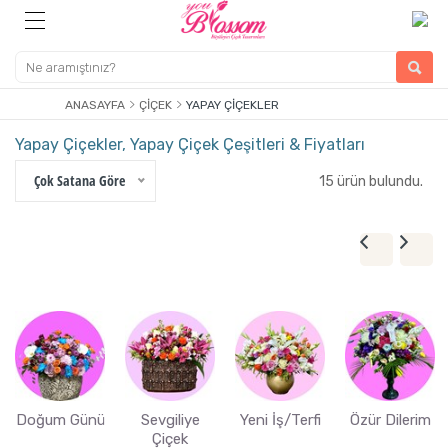
ANASAYFA
ÇIÇEK
YAPAY ÇIÇEKLER
Yapay Çiçekler, Yapay Çiçek Çeşitleri & Fiyatları
Çok Satana Göre
15 ürün bulundu.
Doğum Günü
Sevgiliye
Yeni İş/Terfi
Özür Dilerim
Çiçek