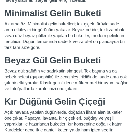
hava yaratmak isteyen gelinler için idealdir.
Minimalist Gelin Buketi
Az ama öz. Minimalist gelin buketleri; tek çiçek türüyle sade
ama etkileyici bir görünüm yakalar. Beyaz orkide, tekli zambak
veya düz beyaz güller ile yapılan bu buketler, modern gelinlerin
tercihidir. Düğün temasında sadelik ve zarafet ön plandaysa bu
tarz tam size göre.
Beyaz Gül Gelin Buketi
Beyaz gül; saflığın ve sadakatin simgesi. Tek başına ya da
bebek nefesi (gypsophila) ile zenginleştirildiğinde, sade ama çok
şık bir etki yaratır. Klasik gelinliklerle mükemmel bir uyum sağlar
ve fotoğraflarda zarafetinizi öne çıkarır.
Kır Düğünü Gelin Çiçeği
Açık havada yapılan düğünlerde, doğadan ilham alan buketler
öne çıkar. Papatya, lavanta, kır çiçekleri, buğday ve yeşil
yapraklar ile hazırlanan buketler; kır konseptine doğallık katar.
Kurdeleler genellikle dantel, keten ya da ham ipten seçilir.