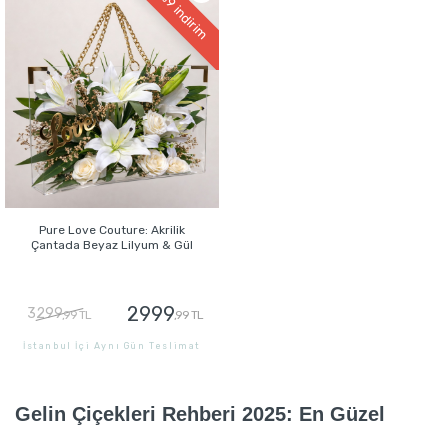
indirim
Pure Love Couture: Akrilik
Çantada Beyaz Lilyum & Gül
2999
3299
,99 TL
,99 TL
İstanbul İçi Aynı Gün Teslimat
GÖNDER
Gelin Çiçekleri Rehberi 2025: En Güzel