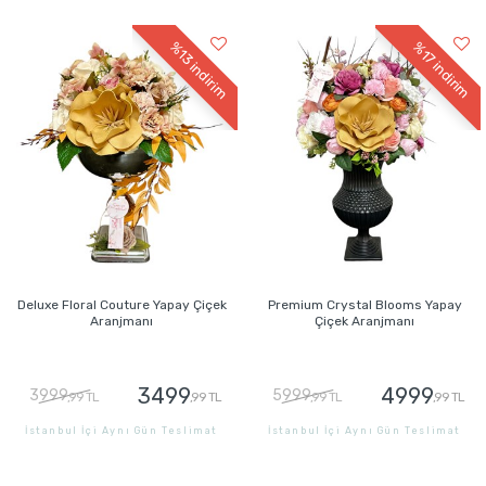
GÖNDER
GÖNDER
%13
%17
indirim
indirim
Deluxe Floral Couture Yapay Çiçek
Premium Crystal Blooms Yapay
Aranjmanı
Çiçek Aranjmanı
3499
4999
3999
5999
,99 TL
,99 TL
,99 TL
,99 TL
İstanbul İçi Aynı Gün Teslimat
İstanbul İçi Aynı Gün Teslimat
GÖNDER
GÖNDER