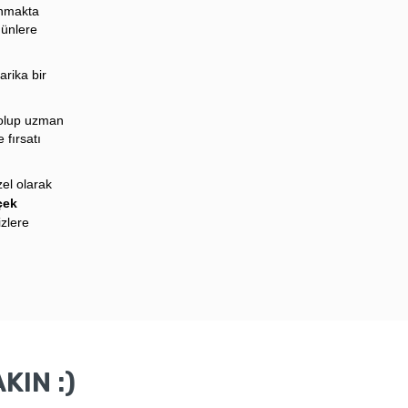
anmakta
günlere
rika bir
olup uzman
 fırsatı
zel olarak
çek
izlere
KIN :)