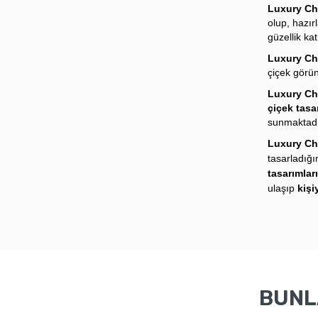
Luxury Ch
olup, hazır
güzellik k
Luxury Ch
çiçek görün
Luxury Ch
çiçek tasa
sunmaktadı
Luxury Ch
tasarladığ
tasarımlar
ulaşıp
kişi
BUNLA