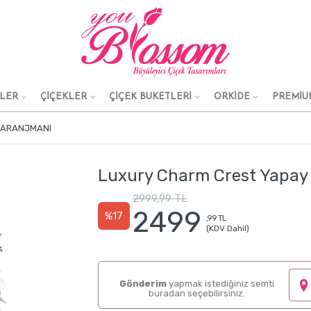
KLER
ÇİÇEKLER
ÇİÇEK BUKETLERİ
ORKİDE
PREMİU
 ARANJMANI
Luxury Charm Crest Yapay 
2999,99 TL
2499
%17
,99 TL
(KDV Dahil)
Gönderim
yapmak istediğiniz semti
buradan seçebilirsiniz.