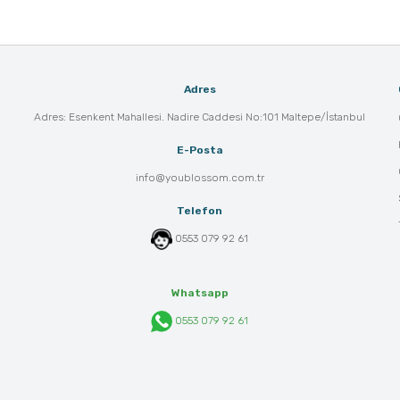
Adres
Adres: Esenkent Mahallesi. Nadire Caddesi No:101 Maltepe/İstanbul
E-Posta
info@youblossom.com.tr
Telefon
0553 079 92 61
Whatsapp
0553 079 92 61