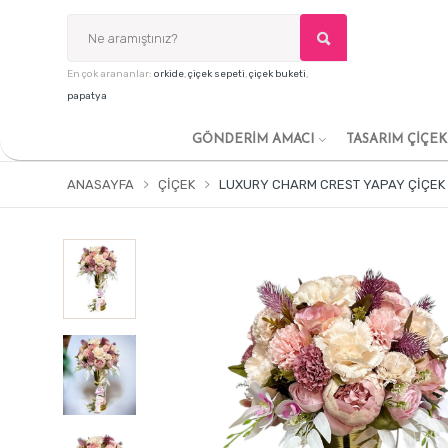
En çok arananlar:
orkide
,
çiçek sepeti
,
çiçek buketi
,
papatya
GÖNDERİM AMACI
TASARIM ÇİÇE
ANASAYFA
ÇIÇEK
LUXURY CHARM CREST YAPAY ÇIÇEK