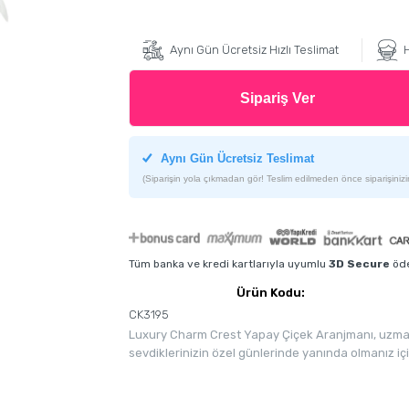
Aynı Gün Ücretsiz Hızlı Teslimat
H
Sipariş Ver
Aynı Gün Ücretsiz Teslimat
(Siparişin yola çıkmadan gör! Teslim edilmeden önce siparişinizin
Tüm banka ve kredi kartlarıyla uyumlu
3D Secure
öde
Ürün Kodu:
CK3195
Luxury Charm Crest Yapay Çiçek Aranjmanı, uzman 
sevdiklerinizin özel günlerinde yanında olmanız içi