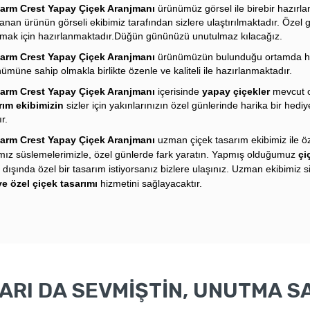
arm Crest Yapay Çiçek Aranjmanı
ürünümüz görsel ile birebir hazırl
lanan ürünün görseli ekibimiz tarafından sizlere ulaştırılmaktadır. Özel 
atmak için hazırlanmaktadır.Düğün gününüzü unutulmaz kılacağız.
arm Crest Yapay Çiçek Aranjmanı
ürünümüzün bulunduğu ortamda ha
ümüne sahip olmakla birlikte özenle ve kaliteli ile hazırlanmaktadır.
arm Crest Yapay Çiçek Aranjmanı
içerisinde
yapay çiçekler
mevcut 
rım ekibimizin
sizler için yakınlarınızın özel günlerinde harika bir hediye
r.
arm Crest Yapay Çiçek Aranjmanı
u
zman
çiçek tasarım ekibimiz ile ö
ımız süslemelerimizle, özel günlerde fark yaratın. Yapmış olduğumuz
çi
ı
dışında özel bir tasarım istiyorsanız bizlere ulaşınız. Uzman ekibimiz s
ye özel çiçek tasarımı
hizmetini sağlayacaktır.
RI DA SEVMİŞTİN, UNUTMA SA