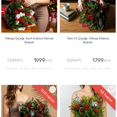
Yılbaşı Çiçeği: Karlı Kokina Pamuk
Yeni Yıl Çiçeği: Yılbaşı Kokina
Buketi
Buketi
1999
1799
2499
1999
,99 TL
,99 TL
,99 TL
,99 TL
İstanbul İçi Aynı Gün Teslimat
İstanbul İçi Aynı Gün Teslimat
GÖNDER
GÖNDER
%20
%5
indirim
indirim