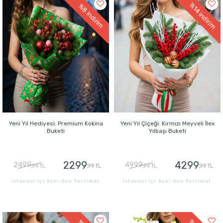
%14
%8
indirim
indirim
Yeni Yıl Hediyesi: Premium Kokina
Yeni Yıl Çiçeği: Kırmızı Meyveli İlex
Buketi
Yılbaşı Buketi
2299
4299
2499
4999
,99 TL
,99 TL
,99 TL
,99 TL
İstanbul İçi Aynı Gün Teslimat
İstanbul İçi Aynı Gün Teslimat
GÖNDER
GÖNDER