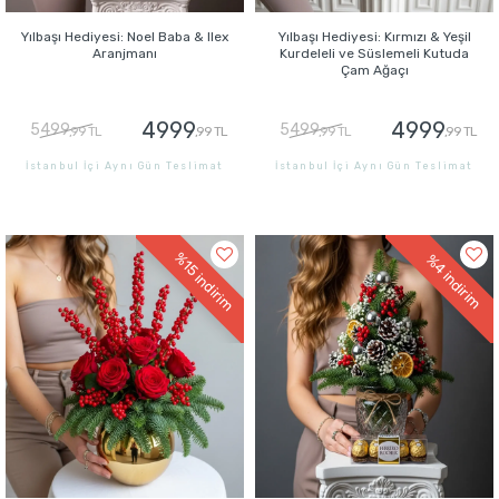
Yılbaşı Hediyesi: Noel Baba & Ilex
Yılbaşı Hediyesi: Kırmızı & Yeşil
Aranjmanı
Kurdeleli ve Süslemeli Kutuda
Çam Ağaçı
4999
4999
5499
5499
,99 TL
,99 TL
,99 TL
,99 TL
İstanbul İçi Aynı Gün Teslimat
İstanbul İçi Aynı Gün Teslimat
GÖNDER
GÖNDER
%15
%4
indirim
indirim