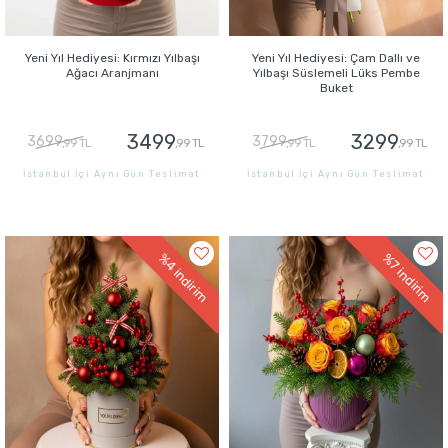
Yeni Yıl Hediyesi: Kırmızı Yılbaşı
Yeni Yıl Hediyesi: Çam Dallı ve
Ağacı Aranjmanı
Yılbaşı Süslemeli Lüks Pembe
Buket
3499
3299
3699
3799
,99 TL
,99 TL
,99 TL
,99 TL
İstanbul İçi Aynı Gün Teslimat
İstanbul İçi Aynı Gün Teslimat
GÖNDER
GÖNDER
%4
%7
indirim
indirim