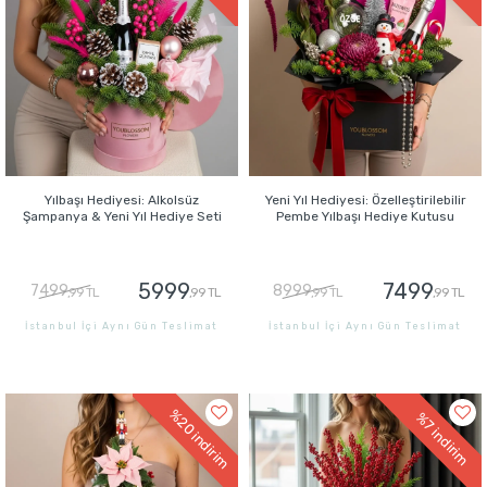
Yılbaşı Hediyesi: Alkolsüz
Yeni Yıl Hediyesi: Özelleştirilebilir
Şampanya & Yeni Yıl Hediye Seti
Pembe Yılbaşı Hediye Kutusu
5999
7499
7499
8999
,99 TL
,99 TL
,99 TL
,99 TL
İstanbul İçi Aynı Gün Teslimat
İstanbul İçi Aynı Gün Teslimat
GÖNDER
GÖNDER
%20
%7
indirim
indirim