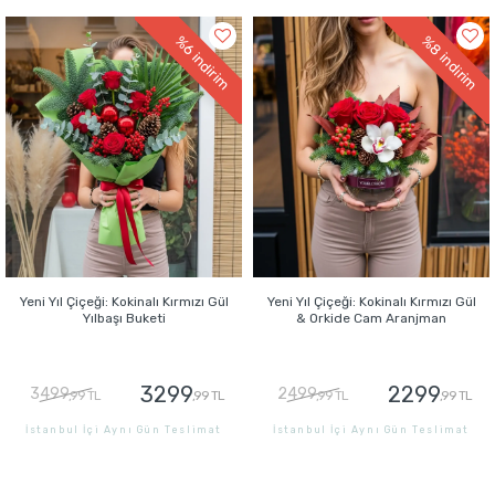
GÖNDER
GÖNDER
%8
%6
indirim
indirim
Yeni Yıl Çiçeği: Kokinalı Kırmızı Gül
Yeni Yıl Çiçeği: Kokinalı Kırmızı Gül
Yılbaşı Buketi
& Orkide Cam Aranjman
3299
2299
3499
2499
,99 TL
,99 TL
,99 TL
,99 TL
İstanbul İçi Aynı Gün Teslimat
İstanbul İçi Aynı Gün Teslimat
GÖNDER
GÖNDER