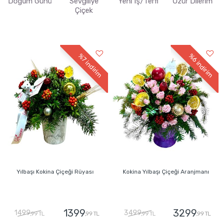
Doğum Günü
Sevgiliye
Yeni İş/Terfi
Özür Dilerim
Çiçek
%6
%7
indirim
indirim
Yılbaşı Kokina Çiçeği Rüyası
Kokina Yılbaşı Çiçeği Aranjmanı
1399
3299
1499
3499
,99 TL
,99 TL
,99 TL
,99 TL