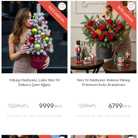
%23
%15
indirim
indirim
Yılbaşı Hediyesi: Lüks Yeni Yıl
Yeni Yıl Hediyesi: Kokina Yılbaşı
Dekoru Çam Ağacı
Premium Kutu Aranjmanı
9999
6799
12999
7999
,00 TL
,99 TL
,99 TL
,99 TL
İstanbul İçi Aynı Gün Teslimat
İstanbul İçi Aynı Gün Teslimat
GÖNDER
GÖNDER