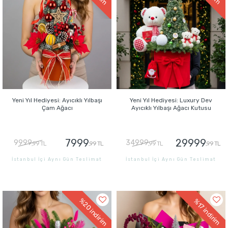
Yeni Yıl Hediyesi: Ayıcıklı Yılbaşı
Yeni Yıl Hediyesi: Luxury Dev
Çam Ağacı
Ayıcıklı Yılbaşı Ağacı Kutusu
7999
29999
9999
34999
,99 TL
,99 TL
,99 TL
,99 TL
İstanbul İçi Aynı Gün Teslimat
İstanbul İçi Aynı Gün Teslimat
GÖNDER
GÖNDER
%20
%17
indirim
indirim