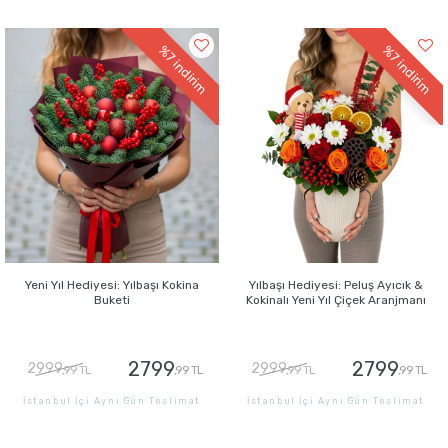
GÖNDER
GÖNDER
%7
%7
indirim
indirim
Yeni Yıl Hediyesi: Yılbaşı Kokina
Yılbaşı Hediyesi: Peluş Ayıcık &
Buketi
Kokinalı Yeni Yıl Çiçek Aranjmanı
2799
2799
2999
2999
,99 TL
,99 TL
,99 TL
,99 TL
İstanbul İçi Aynı Gün Teslimat
İstanbul İçi Aynı Gün Teslimat