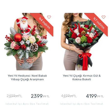
GÖNDER
GÖNDER
%4
%7
indirim
indirim
Yeni Yıl Hediyesi: Noel Babalı
Yeni Yıl Çiçeği: Kırmızı Gül &
Yılbaşı Çiçeği Aranjmanı
Kokina Buketi
2399
4199
2499
4499
,99 TL
,99 TL
,99 TL
,99 TL
İstanbul İçi Aynı Gün Teslimat
İstanbul İçi Aynı Gün Teslimat