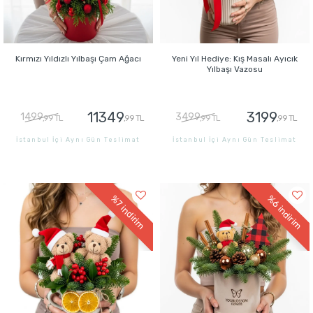
Kırmızı Yıldızlı Yılbaşı Çam Ağacı
Yeni Yıl Hediye: Kış Masalı Ayıcık
Yılbaşı Vazosu
11349
3199
1499
3499
,99 TL
,99 TL
,99 TL
,99 TL
İstanbul İçi Aynı Gün Teslimat
İstanbul İçi Aynı Gün Teslimat
GÖNDER
GÖNDER
%6
%7
indirim
indirim