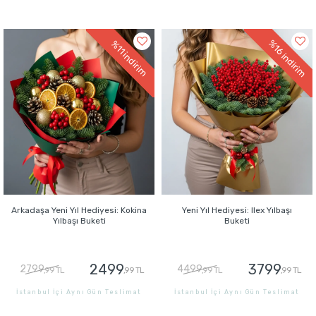
GÖNDER
GÖNDER
%16
%11
indirim
indirim
Arkadaşa Yeni Yıl Hediyesi: Kokina
Yeni Yıl Hediyesi: Ilex Yılbaşı
Yılbaşı Buketi
Buketi
2499
3799
2799
4499
,99 TL
,99 TL
,99 TL
,99 TL
İstanbul İçi Aynı Gün Teslimat
İstanbul İçi Aynı Gün Teslimat