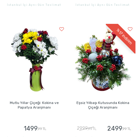
İstanbul İçi Aynı Gün Teslimat
İstanbul İçi Aynı Gün Teslimat
GÖNDER
GÖNDER
%17
indirim
Mutlu Yıllar Çiçeği: Kokina ve
Eşsiz Yılbaşı Kutusunda Kokina
Papatya Aranjmanı
Çiçeği Aranjmanı
1499
2499
2999
,99 TL
,99 TL
,99 TL