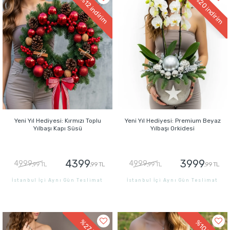
%20
%12
indirim
indirim
Yeni Yıl Hediyesi: Kırmızı Toplu
Yeni Yıl Hediyesi: Premium Beyaz
Yılbaşı Kapı Süsü
Yılbaşı Orkidesi
4399
3999
4999
4999
,99 TL
,99 TL
,99 TL
,99 TL
İstanbul İçi Aynı Gün Teslimat
İstanbul İçi Aynı Gün Teslimat
GÖNDER
GÖNDER
%27
%10