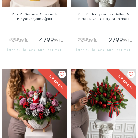
Yeni Yıl Sürprizi: Süslemeli
Yeni Yıl Hediyesi: Ilex Dalları &
Minyatür Çam Ağacı
Turuncu Gül Yılbaşı Aranjmanı
4799
2799
4999
2999
,99 TL
,99 TL
,99 TL
,99 TL
İstanbul İçi Aynı Gün Teslimat
İstanbul İçi Aynı Gün Teslimat
GÖNDER
GÖNDER
%9
%9
indirim
indirim