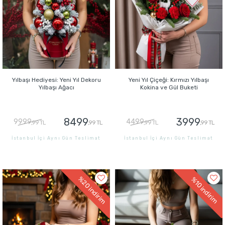
Yılbaşı Hediyesi: Yeni Yıl Dekoru
Yeni Yıl Çiçeği: Kırmızı Yılbaşı
Yılbaşı Ağacı
Kokina ve Gül Buketi
8499
3999
9999
4499
,99 TL
,99 TL
,99 TL
,99 TL
İstanbul İçi Aynı Gün Teslimat
İstanbul İçi Aynı Gün Teslimat
GÖNDER
GÖNDER
%20
%10
indirim
indirim