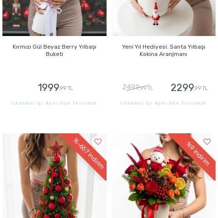
Kırmızı Gül Beyaz Berry Yılbaşı
Yeni Yıl Hediyesi: Santa Yılbaşı
Buketi
Kokina Aranjmanı
1999
2299
2499
,99 TL
,99 TL
,99 TL
İstanbul İçi Aynı Gün Teslimat
İstanbul İçi Aynı Gün Teslimat
GÖNDER
GÖNDER
%-657
%9
indirim
indirim