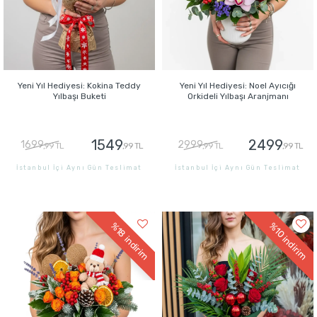
Yeni Yıl Hediyesi: Kokina Teddy
Yeni Yıl Hediyesi: Noel Ayıcığı
Yılbaşı Buketi
Orkideli Yılbaşı Aranjmanı
1549
2499
1699
2999
,99 TL
,99 TL
,99 TL
,99 TL
İstanbul İçi Aynı Gün Teslimat
İstanbul İçi Aynı Gün Teslimat
GÖNDER
GÖNDER
%18
%10
indirim
indirim