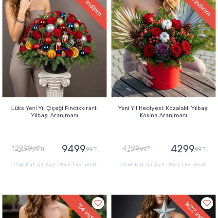
indirim
indirim
Lüks Yeni Yıl Çiçeği Fındıkkıranlı
Yeni Yıl Hediyesi: Kozalaklı Yılbaşı
Yılbaşı Aranjmanı
Kokina Aranjmanı
9499
4299
12999
4799
,99 TL
,99 TL
,99 TL
,99 TL
İstanbul İçi Aynı Gün Teslimat
İstanbul İçi Aynı Gün Teslimat
GÖNDER
GÖNDER
%22
%4