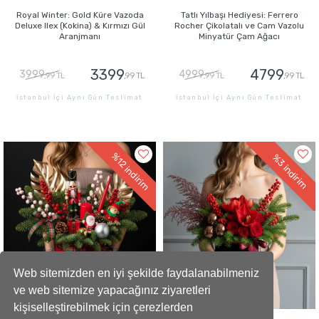
Royal Winter: Gold Küre Vazoda
Tatlı Yılbaşı Hediyesi: Ferrero
Deluxe Ilex (Kokina) & Kırmızı Gül
Rocher Çikolatalı ve Cam Vazolu
Aranjmanı
Minyatür Çam Ağacı
3399
4799
3999
4999
,99 TL
,99 TL
,99 TL
,99 TL
İstanbul İçi Aynı Gün Teslimat
İstanbul İçi Aynı Gün Teslimat
GÖNDER
GÖNDER
%12
%3
indirim
indirim
Web sitemizden en iyi şekilde faydalanabilmeniz
ve web sitemize yapacağınız ziyaretleri
kişiselleştirebilmek için çerezlerden