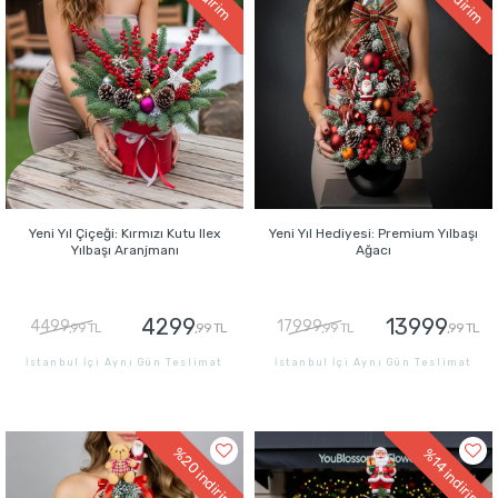
indirim
indirim
Yeni Yıl Çiçeği: Kırmızı Kutu Ilex
Yeni Yıl Hediyesi: Premium Yılbaşı
Yılbaşı Aranjmanı
Ağacı
4299
13999
4499
17999
,99 TL
,99 TL
,99 TL
,99 TL
İstanbul İçi Aynı Gün Teslimat
İstanbul İçi Aynı Gün Teslimat
GÖNDER
GÖNDER
%20
%14
indirim
indirim