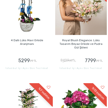
4 Dallı Lüks Mavi Orkide
Royal Blush Elegance: Lüks
Aranjmanı
Tasarım Beyaz Orkide ve Pudra
Gül Şöleni
5299
7799
8499
,99 TL
,99 TL
,99 TL
İstanbul İçi Aynı Gün Teslimat
İstanbul İçi Aynı Gün Teslimat
GÖNDER
GÖNDER
%10
%7
indirim
indirim