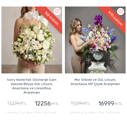
GÖNDER
GÖNDER
%15
%8
indirim
indirim
Ivory Waterfall: Gösterişli Cam
Mor Orkide ve Gül, Lilyum,
Vazoda Beyaz Gül, Lilyum,
Anastasia VIP Çiçek Aranjmanı
Anastasia ve Lisianthus
Aranjmanı
12256
16999
13379
19999
,99 TL
,99 TL
,99 TL
,99 TL
İstanbul İçi Aynı Gün Teslimat
İstanbul İçi Aynı Gün Teslimat
GÖNDER
GÖNDER