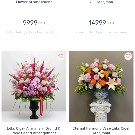
Flower Arrangement
Gül Aranjman
9999
14999
,99 TL
,00 TL
İstanbul İçi Aynı Gün Teslimat
İstanbul İçi Aynı Gün Teslimat
GÖNDER
GÖNDER
Lüks Çiçek Aranjmanı: Orchid &
Eternal Harmony Vase Lüks Çiçek
Rose Grand Arrangement
Aranjmanı