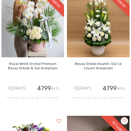
indirim
indirim
Royal White Orchid Premium
Beyaz Orkide Asaleti: Gül ve
Beyaz Orkide & Gül Aranjmanı
Lilyum Aranjmanı
4799
4799
4999
4999
,99 TL
,99 TL
,99 TL
,99 TL
İstanbul İçi Aynı Gün Teslimat
İstanbul İçi Aynı Gün Teslimat
GÖNDER
GÖNDER
%7
indirim