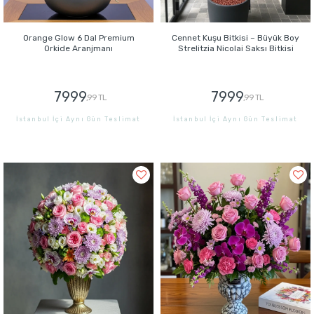
Orange Glow 6 Dal Premium
Cennet Kuşu Bitkisi – Büyük Boy
Orkide Aranjmanı
Strelitzia Nicolai Saksı Bitkisi
7999
7999
,99 TL
,99 TL
İstanbul İçi Aynı Gün Teslimat
İstanbul İçi Aynı Gün Teslimat
GÖNDER
GÖNDER