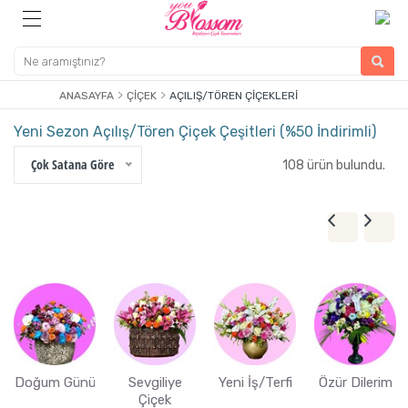
ANASAYFA
ÇIÇEK
AÇILIŞ/TÖREN ÇIÇEKLERI
Yeni Sezon Açılış/Tören Çiçek Çeşitleri (%50 İndirimli)
Çok Satana Göre
108 ürün bulundu.
Doğum Günü
Sevgiliye
Yeni İş/Terfi
Özür Dilerim
Çiçek