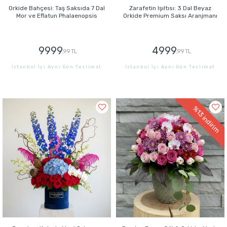
Orkide Bahçesi: Taş Saksıda 7 Dal
Zarafetin Işıltısı: 3 Dal Beyaz
Mor ve Eflatun Phalaenopsis
Orkide Premium Saksı Aranjmanı
9999
4999
,99 TL
,99 TL
İstanbul İçi Aynı Gün Teslimat
İstanbul İçi Aynı Gün Teslimat
GÖNDER
GÖNDER
%13
indirim