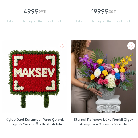
4999
19999
,99 TL
,00 TL
İstanbul İçi Aynı Gün Teslimat
İstanbul İçi Aynı Gün Teslimat
GÖNDER
GÖNDER
Kişiye Özel Kurumsal Pano Çelenk
Eternal Rainbow Lüks Renkli Çiçek
– Logo & Yazı ile Özelleştirilebilir
Aranjmanı Seramik Vazoda