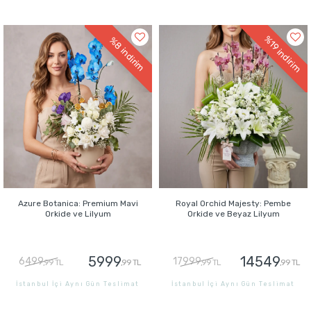
GÖNDER
GÖNDER
%19
%8
indirim
indirim
Azure Botanica: Premium Mavi
Royal Orchid Majesty: Pembe
Orkide ve Lilyum
Orkide ve Beyaz Lilyum
5999
14549
6499
17999
,99 TL
,99 TL
,99 TL
,99 TL
İstanbul İçi Aynı Gün Teslimat
İstanbul İçi Aynı Gün Teslimat