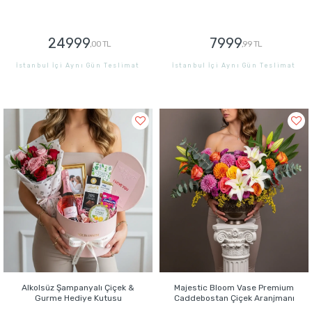
24999
7999
,00 TL
,99 TL
İstanbul İçi Aynı Gün Teslimat
İstanbul İçi Aynı Gün Teslimat
GÖNDER
GÖNDER
Alkolsüz Şampanyalı Çiçek &
Majestic Bloom Vase Premium
Gurme Hediye Kutusu
Caddebostan Çiçek Aranjmanı