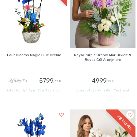
Four Blooms Magic Blue Orchid
Royal Purple Orchid Mor Orkide &
Beyaz Gül Aranjmanı
5799
4999
5999
,99 TL
,99 TL
,99 TL
İstanbul İçi Aynı Gün Teslimat
İstanbul İçi Aynı Gün Teslimat
GÖNDER
GÖNDER
%8
indirim