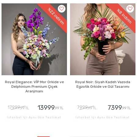
%22
%8
indirim
indirim
Royal Elegance: VİP Mor Orkide ve
Royal Noir: Siyah Kadeh Vazoda
Delphinium Premium Çiçek
Egzotik Orkide ve Gül Tasarımı
Aranjmanı
13999
7399
17999
7999
,99 TL
,99 TL
,99 TL
,99 TL
İstanbul İçi Aynı Gün Teslimat
İstanbul İçi Aynı Gün Teslimat
GÖNDER
GÖNDER