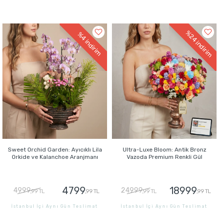
GÖNDER
GÖNDER
%24
%4
indirim
indirim
Sweet Orchid Garden: Ayıcıklı Lila
Ultra-Luxe Bloom: Antik Bronz
Orkide ve Kalanchoe Aranjmanı
Vazoda Premium Renkli Gül
4799
18999
4999
24999
,99 TL
,99 TL
,99 TL
,99 TL
İstanbul İçi Aynı Gün Teslimat
İstanbul İçi Aynı Gün Teslimat