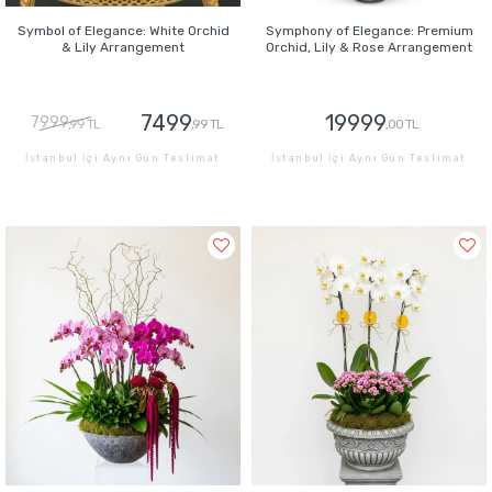
Symbol of Elegance: White Orchid
Symphony of Elegance: Premium
& Lily Arrangement
Orchid, Lily & Rose Arrangement
7499
19999
7999
,99 TL
,99 TL
,00 TL
İstanbul İçi Aynı Gün Teslimat
İstanbul İçi Aynı Gün Teslimat
GÖNDER
GÖNDER