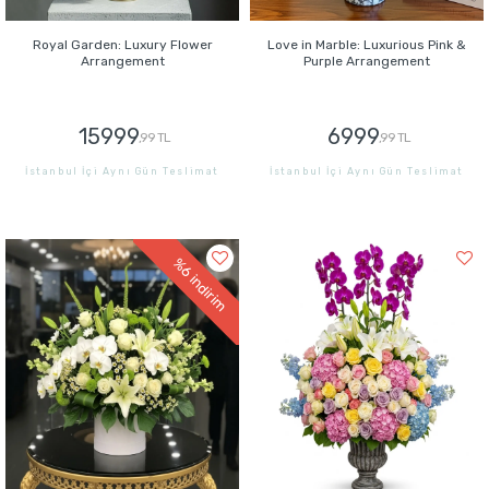
Royal Garden: Luxury Flower
Love in Marble: Luxurious Pink &
Arrangement
Purple Arrangement
15999
6999
,99 TL
,99 TL
İstanbul İçi Aynı Gün Teslimat
İstanbul İçi Aynı Gün Teslimat
GÖNDER
GÖNDER
%6
indirim