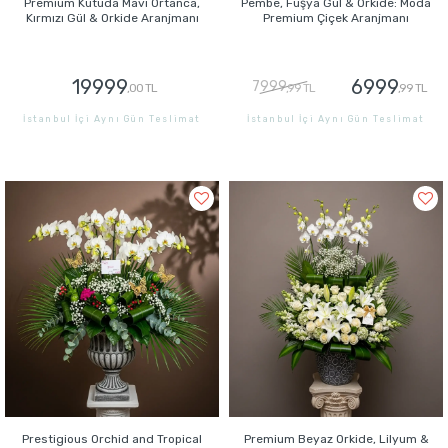
Premium Kutuda Mavi Ortanca,
Pembe, Fuşya Gül & Orkide: Moda
Kırmızı Gül & Orkide Aranjmanı
Premium Çiçek Aranjmanı
19999
6999
7999
,00 TL
,99 TL
,99 TL
İstanbul İçi Aynı Gün Teslimat
İstanbul İçi Aynı Gün Teslimat
GÖNDER
GÖNDER
Prestigious Orchid and Tropical
Premium Beyaz Orkide, Lilyum &