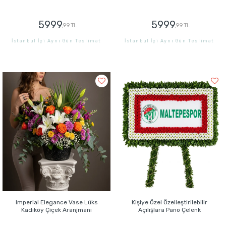
5999
5999
,99 TL
,99 TL
İstanbul İçi Aynı Gün Teslimat
İstanbul İçi Aynı Gün Teslimat
GÖNDER
GÖNDER
Imperial Elegance Vase Lüks
Kişiye Özel Özelleştirilebilir
Kadıköy Çiçek Aranjmanı
Açılışlara Pano Çelenk