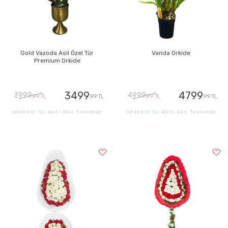
Gold Vazoda Asil Özel Tür
Vanda Orkide
Premium Orkide
3499
4799
3999
4999
,99 TL
,99 TL
,99 TL
,99 TL
İstanbul İçi Aynı Gün Teslimat
İstanbul İçi Aynı Gün Teslimat
GÖNDER
GÖNDER