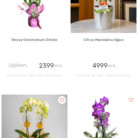
Beyaz Dendrobium Orkide
Citrus Mandalina Ağacı
2399
4999
2499
,99 TL
,99 TL
,99 TL
İstanbul İçi Aynı Gün Teslimat
İstanbul İçi Aynı Gün Teslimat
GÖNDER
GÖNDER