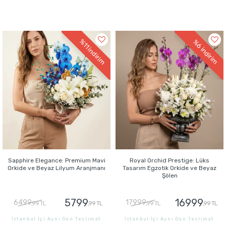
%11
%6
indirim
indirim
Sapphire Elegance: Premium Mavi
Royal Orchid Prestige: Lüks
Orkide ve Beyaz Lilyum Aranjmanı
Tasarım Egzotik Orkide ve Beyaz
Şölen
5799
16999
6499
17999
,99 TL
,99 TL
,99 TL
,99 TL
İstanbul İçi Aynı Gün Teslimat
İstanbul İçi Aynı Gün Teslimat