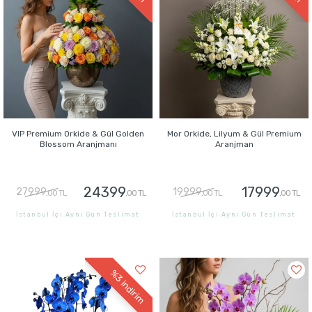
VIP Premium Orkide & Gül Golden
Mor Orkide, Lilyum & Gül Premium
Blossom Aranjmanı
Aranjman
24399
17999
27999
19999
,00 TL
,00 TL
,00 TL
,00 TL
İstanbul İçi Aynı Gün Teslimat
İstanbul İçi Aynı Gün Teslimat
GÖNDER
GÖNDER
%3
indirim