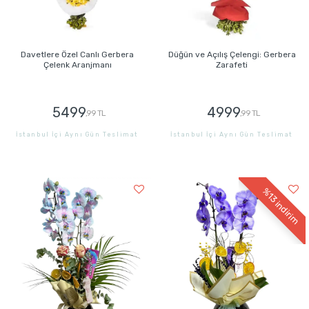
Davetlere Özel Canlı Gerbera
Düğün ve Açılış Çelengi: Gerbera
Çelenk Aranjmanı
Zarafeti
5499
4999
,99 TL
,99 TL
İstanbul İçi Aynı Gün Teslimat
İstanbul İçi Aynı Gün Teslimat
GÖNDER
GÖNDER
%13
indirim