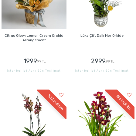
Citrus Glow: Lemon Cream Orchid
Lüks Çift Dallı Mor Orkide
Arrangement
1999
2999
,99 TL
,99 TL
İstanbul İçi Aynı Gün Teslimat
İstanbul İçi Aynı Gün Teslimat
GÖNDER
GÖNDER
%13
%4
indirim
indirim