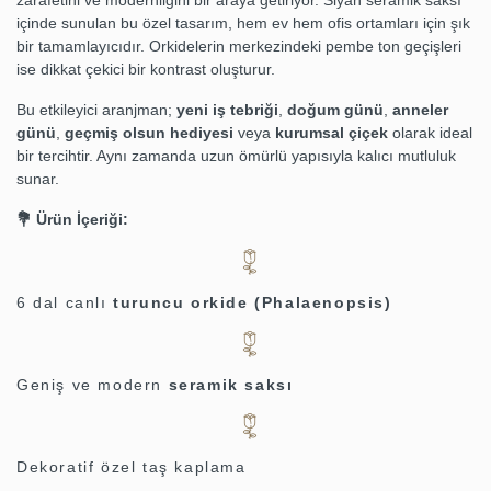
zarafetini ve modernliğini bir araya getiriyor. Siyah seramik saksı
içinde sunulan bu özel tasarım, hem ev hem ofis ortamları için şık
bir tamamlayıcıdır. Orkidelerin merkezindeki pembe ton geçişleri
ise dikkat çekici bir kontrast oluşturur.
Bu etkileyici aranjman;
yeni iş tebriği
,
doğum günü
,
anneler
günü
,
geçmiş olsun hediyesi
veya
kurumsal çiçek
olarak ideal
bir tercihtir. Aynı zamanda uzun ömürlü yapısıyla kalıcı mutluluk
sunar.
💐 Ürün İçeriği:
6 dal canlı
turuncu orkide (Phalaenopsis)
Geniş ve modern
seramik saksı
Dekoratif özel taş kaplama