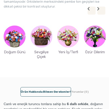
tamamlayıcıdır. Orkidelerin merkezindeki pembe ton geçişleri ise
dikkat çekici bir kontrast oluşturur.
Doğum Günü
Sevgiliye
Yeni İş/Terfi
Özür Dilerim
Çiçek
Ürün Hakkında Bilmen Gerekenler!
Yorumlar (0)
Canlı ve enerjik turuncu tonlara sahip bu
6 dallı orkide
, doğanın