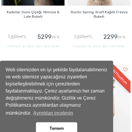
Kadınlar Günü Çiçeği: Mimoza &
Rustic Spring: Kraft Kağıtlı Frezya
Lale Buketi
Buketi
5299
2299
5499
2499
,99 TL
,99 TL
,99 TL
,99 TL
İstanbul İçi Aynı Gün Teslimat
İstanbul İçi Aynı Gün Teslimat
GÖNDER
GÖNDER
Web sitemizden en iyi şekilde faydalanabilmeniz
%11
%11
indirim
indirim
ve web sitemize yapacağınız ziyaretleri
kişiselleştirebilmek için çerezlerden
faydalanmaktayız. Çerez ayarlarınızı her zaman
değiştirmeniz mümkündür. Gizlilik ve Çerez
Politikamıza ayrıntılardan ulaşmanız
mümkündür.
Ayrıntıları inceleyin
Tamam