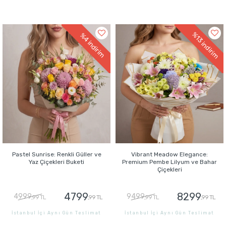
GÖNDER
GÖNDER
%13
%4
indirim
indirim
Pastel Sunrise: Renkli Güller ve
Vibrant Meadow Elegance:
Yaz Çiçekleri Buketi
Premium Pembe Lilyum ve Bahar
Çiçekleri
4799
8299
4999
9499
,99 TL
,99 TL
,99 TL
,99 TL
İstanbul İçi Aynı Gün Teslimat
İstanbul İçi Aynı Gün Teslimat