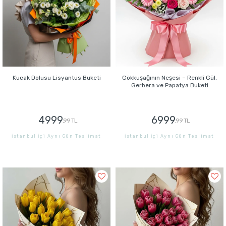
Kucak Dolusu Lisyantus Buketi
Gökkuşağının Neşesi – Renkli Gül,
Gerbera ve Papatya Buketi
4999
6999
,99 TL
,99 TL
İstanbul İçi Aynı Gün Teslimat
İstanbul İçi Aynı Gün Teslimat
GÖNDER
GÖNDER