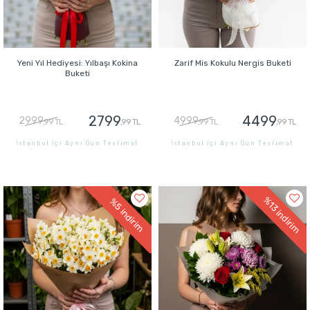
Yeni Yıl Hediyesi: Yılbaşı Kokina
Zarif Mis Kokulu Nergis Buketi
Buketi
2799
4499
2999
4999
,99 TL
,99 TL
,99 TL
,99 TL
İstanbul İçi Aynı Gün Teslimat
İstanbul İçi Aynı Gün Teslimat
GÖNDER
GÖNDER
%13
%5
indirim
indirim