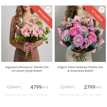
GÖNDER
GÖNDER
%4
%7
indirim
indirim
Signature Romance: Pembe Gül
Doğum Günü Hediyesi Pembe Gül
ve Lilyum Çiçek Buketi
& Anastasia Buketi
4799
2799
4999
2999
,99 TL
,99 TL
,99 TL
,99 TL
İstanbul İçi Aynı Gün Teslimat
İstanbul İçi Aynı Gün Teslimat
GÖNDER
GÖNDER