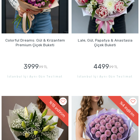
Colorful Dreams: Gül & Krizantem
Lale, Gül, Papatya & Anastasia
Premium Çiçek Buketi
Çiçek Buketi
3999
4499
,99 TL
,99 TL
İstanbul İçi Aynı Gün Teslimat
İstanbul İçi Aynı Gün Teslimat
GÖNDER
GÖNDER
%15
%4
indirim
indirim