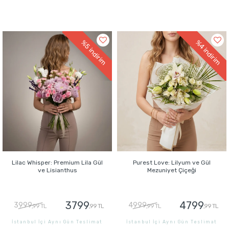
%5
%4
indirim
indirim
Lilac Whisper: Premium Lila Gül
Purest Love: Lilyum ve Gül
ve Lisianthus
Mezuniyet Çiçeği
3799
4799
3999
4999
,99 TL
,99 TL
,99 TL
,99 TL
İstanbul İçi Aynı Gün Teslimat
İstanbul İçi Aynı Gün Teslimat