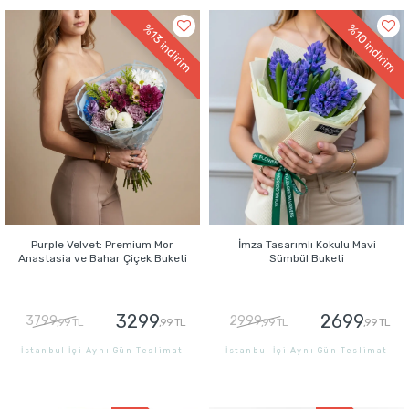
%13
%10
indirim
indirim
Purple Velvet: Premium Mor
İmza Tasarımlı Kokulu Mavi
Anastasia ve Bahar Çiçek Buketi
Sümbül Buketi
3299
2699
3799
2999
,99 TL
,99 TL
,99 TL
,99 TL
İstanbul İçi Aynı Gün Teslimat
İstanbul İçi Aynı Gün Teslimat
GÖNDER
GÖNDER