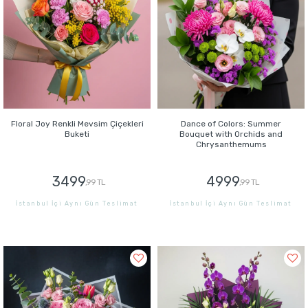
Floral Joy Renkli Mevsim Çiçekleri
Dance of Colors: Summer
Buketi
Bouquet with Orchids and
Chrysanthemums
3499
4999
,99 TL
,99 TL
İstanbul İçi Aynı Gün Teslimat
İstanbul İçi Aynı Gün Teslimat
GÖNDER
GÖNDER