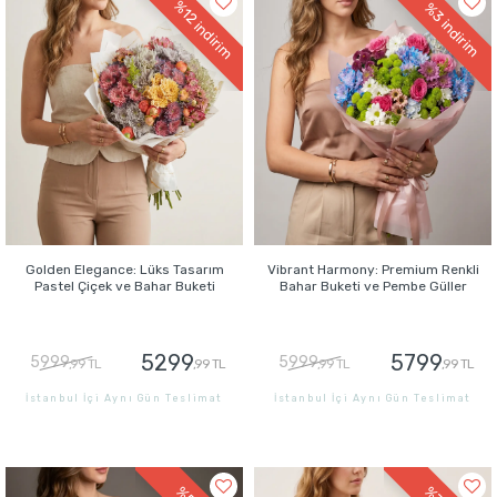
%12
%3
indirim
indirim
Golden Elegance: Lüks Tasarım
Vibrant Harmony: Premium Renkli
Pastel Çiçek ve Bahar Buketi
Bahar Buketi ve Pembe Güller
5299
5799
5999
5999
,99 TL
,99 TL
,99 TL
,99 TL
İstanbul İçi Aynı Gün Teslimat
İstanbul İçi Aynı Gün Teslimat
GÖNDER
GÖNDER
%5
%7