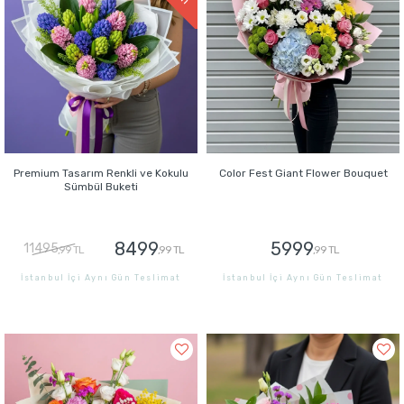
Premium Tasarım Renkli ve Kokulu
Color Fest Giant Flower Bouquet
Sümbül Buketi
8499
5999
11495
,99 TL
,99 TL
,99 TL
İstanbul İçi Aynı Gün Teslimat
İstanbul İçi Aynı Gün Teslimat
GÖNDER
GÖNDER