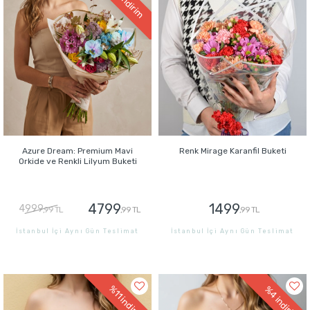
indirim
Azure Dream: Premium Mavi
Renk Mirage Karanfil Buketi
Orkide ve Renkli Lilyum Buketi
4799
1499
4999
,99 TL
,99 TL
,99 TL
İstanbul İçi Aynı Gün Teslimat
İstanbul İçi Aynı Gün Teslimat
GÖNDER
GÖNDER
%11
%4
indirim
indirim