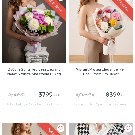
indirim
indirim
Doğum Günü Hediyesi Elegant
Vibrant Protea Elegance: Yeni
Violet & White Anastasia Buketi
Nesil Premium Buketi
3799
8399
3999
8999
,99 TL
,99 TL
,99 TL
,99 TL
İstanbul İçi Aynı Gün Teslimat
İstanbul İçi Aynı Gün Teslimat
GÖNDER
GÖNDER
%4