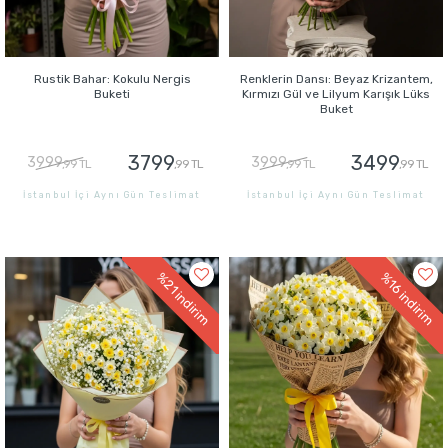
Rustik Bahar: Kokulu Nergis
Renklerin Dansı: Beyaz Krizantem,
Buketi
Kırmızı Gül ve Lilyum Karışık Lüks
Buket
3799
3499
3999
3999
,99 TL
,99 TL
,99 TL
,99 TL
İstanbul İçi Aynı Gün Teslimat
İstanbul İçi Aynı Gün Teslimat
GÖNDER
GÖNDER
%21
%16
indirim
indirim