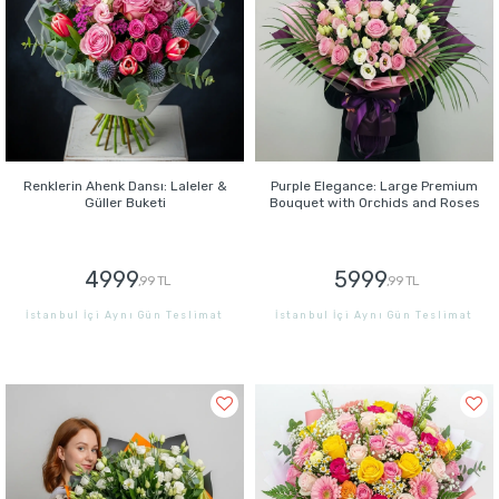
Renklerin Ahenk Dansı: Laleler &
Purple Elegance: Large Premium
Güller Buketi
Bouquet with Orchids and Roses
4999
5999
,99 TL
,99 TL
İstanbul İçi Aynı Gün Teslimat
İstanbul İçi Aynı Gün Teslimat
GÖNDER
GÖNDER