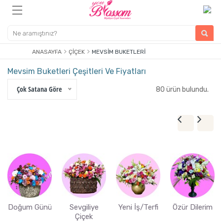
ANASAYFA
ÇIÇEK
MEVSIM BUKETLERI
Mevsim Buketleri Çeşitleri Ve Fiyatları
Çok Satana Göre
80 ürün bulundu.
Doğum Günü
Sevgiliye
Yeni İş/Terfi
Özür Dilerim
Çiçek