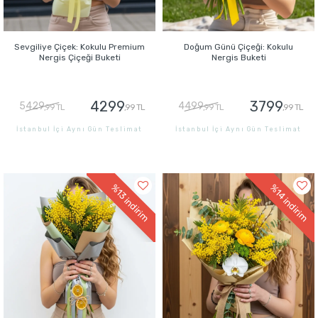
Sevgiliye Çiçek: Kokulu Premium
Doğum Günü Çiçeği: Kokulu
Nergis Çiçeği Buketi
Nergis Buketi
4299
3799
5429
4499
,99 TL
,99 TL
,99 TL
,99 TL
İstanbul İçi Aynı Gün Teslimat
İstanbul İçi Aynı Gün Teslimat
GÖNDER
GÖNDER
%13
%14
indirim
indirim