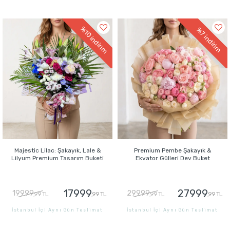
GÖNDER
GÖNDER
%10
%7
indirim
indirim
Majestic Lilac: Şakayık, Lale &
Premium Pembe Şakayık &
Lilyum Premium Tasarım Buketi
Ekvator Gülleri Dev Buket
17999
27999
19999
29999
,99 TL
,99 TL
,99 TL
,99 TL
İstanbul İçi Aynı Gün Teslimat
İstanbul İçi Aynı Gün Teslimat