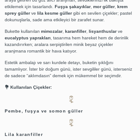
araya getiren bu göz alıcı aranjman, sevdiklerinizi ilk bakışta
etkilemek için tasarlandı.
Fuşya şakayıklar
,
mor güller
,
krem
sprey güller
ve
lila kesme güller
gibi en sevilen çiçekler; pastel
dokunuşlarla, sade ama etkileyici bir zarafet sunar.
Bukette kullanılan
mimozalar
,
karanfiller
,
lisyanthuslar
ve
eucalyptus yaprakları
, tasarıma hem hareket hem de derinlik
kazandırırken; aralara serpiştirilen minik beyaz çiçekler
aranjmana romantik bir hava katıyor.
Estetik ambalajı ve sarı kurdele detayı, buketin şıklığını
tamamlıyor. İster bir doğum günü, ister sevgililer günü, isterseniz
de sadece “aklımdasın” demek için mükemmel bir seçimdir.
💐 Kullanılan Çiçekler:
Pembe, fuşya ve somon güller
Lila karanfiller