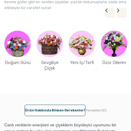
kesme güller gibi en sevilen çiçekler; pastel dokunuşlarla, sade ama
etkileyici bir zarafet sunar.
Doğum Günü
Sevgiliye
Yeni İş/Terfi
Özür Dilerim
Çiçek
Ürün Hakkında Bilmen Gerekenler!
Yorumlar (0)
Canlı renklerin enerjisini ve çiçeklerin büyüleyici uyumunu bir