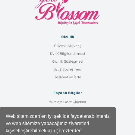
Gizlilik
Güvenli Alışveriş
KVKK Bilgilendirmesi
Gizlilik Sözleşmesi
Satış Sözleşmesi
Teslimat ve İade
Faydalı Bilgiler
Burçlara Göre Çiçekler
Çiçek Bakımı
Web sitemizden en iyi şekilde faydalanabilmeniz
Çiçek Anlamları
ve web sitemize yapacağınız ziyaretleri
Tüm Blog Yazıları
kişiselleştirebilmek için çerezlerden