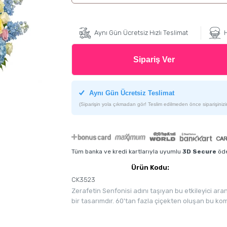
Aynı Gün Ücretsiz Hızlı Teslimat
H
Sipariş Ver
Aynı Gün Ücretsiz Teslimat
(Siparişin yola çıkmadan gör! Teslim edilmeden önce siparişinizin
Tüm banka ve kredi kartlarıyla uyumlu
3D Secure
öde
Ürün Kodu:
CK3523
Zerafetin Senfonisi adını taşıyan bu etkileyici a
bir tasarımdır. 60'tan fazla çiçekten oluşan bu kom