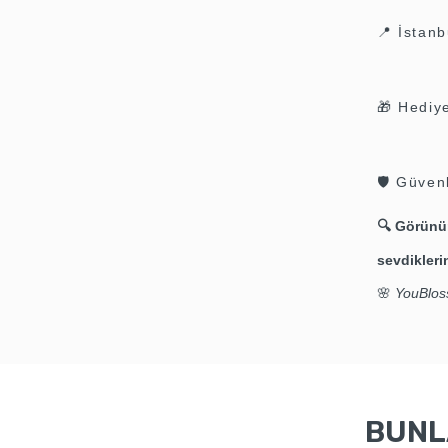
📍 İstanb
🎁 Hediy
🛡️ Güven
🔍
Görünümü
sevdiklerin
🌸
YouBloss
BUNLA