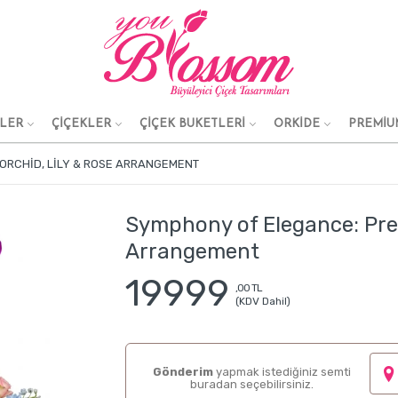
KLER
ÇİÇEKLER
ÇİÇEK BUKETLERİ
ORKİDE
PREMİU
ORCHID, LILY & ROSE ARRANGEMENT
Symphony of Elegance: Pre
Arrangement
19999
,00 TL
(KDV Dahil)
Gönderim
yapmak istediğiniz semti
buradan seçebilirsiniz.