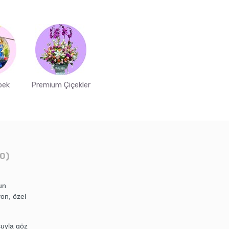
bek
Premium Çiçekler
0)
un
yon, özel
şuyla göz