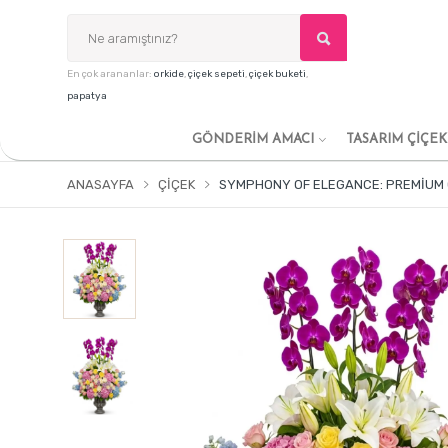
En çok arananlar:
orkide
,
çiçek sepeti
,
çiçek buketi
,
papatya
GÖNDERİM AMACI
TASARIM ÇİÇE
ANASAYFA
ÇIÇEK
SYMPHONY OF ELEGANCE: PREMIUM 