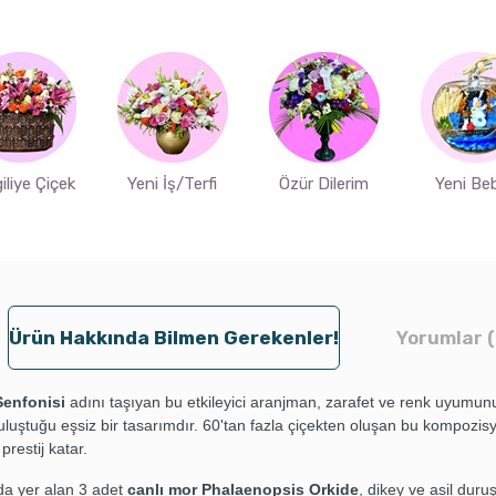
iliye Çiçek
Yeni İş/Terfi
Özür Dilerim
Yeni Be
Ürün Hakkında Bilmen Gerekenler!
Yorumlar (
Senfonisi
adını taşıyan bu etkileyici aranjman, zarafet ve renk uyumun
uluştuğu eşsiz bir tasarımdır. 60'tan fazla çiçekten oluşan bu kompozis
prestij katar.
da yer alan 3 adet
canlı mor Phalaenopsis Orkide
, dikey ve asil duru