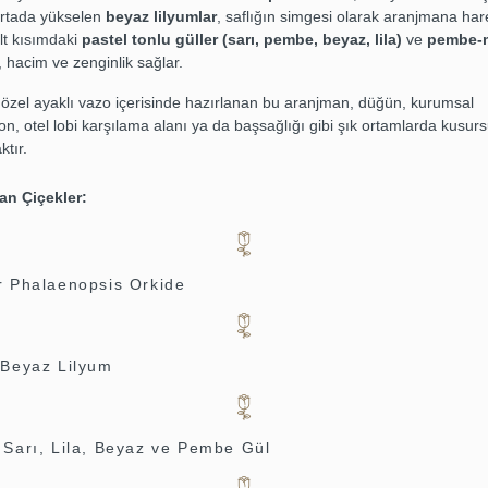
Ortada yükselen
beyaz lilyumlar
, saflığın simgesi olarak aranjmana har
lt kısımdaki
pastel tonlu güller (sarı, pembe, beyaz, lila)
ve
pembe-
, hacim ve zenginlik sağlar.
 özel ayaklı vazo içerisinde hazırlanan bu aranjman, düğün, kurumsal
n, otel lobi karşılama alanı ya da başsağlığı gibi şık ortamlarda kusurs
ktır.
lan Çiçekler:
r Phalaenopsis Orkide
 Beyaz Lilyum
 Sarı, Lila, Beyaz ve Pembe Gül