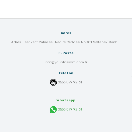
Adres
Adres: Esenkent Mahallesi. Nadire Caddesi No:101 Maltepe/İstanbul
E-Posta
info@youblossom.com.tr
Telefon
0553 079 92 61
Whatsapp
0553 079 92 61