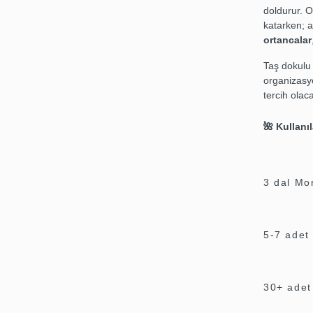
doldurur. 
katarken; a
ortancalar
Taş dokulu
organizasyo
tercih olaca
🌺
Kullanı
3 dal Mo
5-7 adet
30+ adet