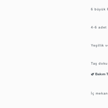
6 büyük 
4-6 adet
Yeşillik 
Taş dokul
🌿
Bakım T
İç mekan