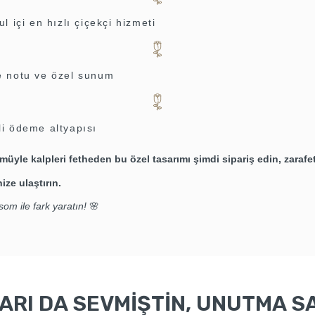
ul içi en hızlı çiçekçi hizmeti
e notu ve özel sunum
li ödeme altyapısı
yle kalpleri fetheden bu özel tasarımı şimdi sipariş edin, zarafet
ize ulaştırın.
om ile fark yaratın!
🌸
RI DA SEVMİŞTİN, UNUTMA SA