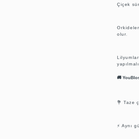
Çiçek sün
Orkidele
olur.
Lilyumla
yapılmalı
🚚
YouBlos
💐 Taze ç
⚡ Aynı gü