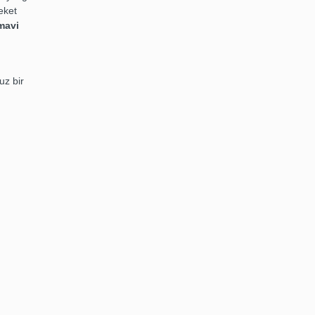
eket
mavi
uz bir