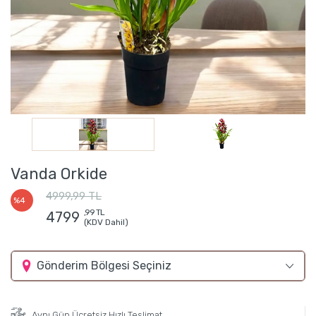
Vanda Orkide
4999,99 TL
%4
,99 TL
4799
(KDV Dahil)
Gönderim Bölgesi Seçiniz
Aynı Gün Ücretsiz Hızlı Teslimat