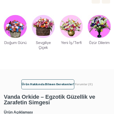
Doğum Günü
Sevgiliye
Yeni İş/Terfi
Özür Dilerim
Çiçek
Ürün Hakkında Bilmen Gerekenler!
Yorumlar (0)
Vanda Orkide – Egzotik Güzellik ve
Zarafetin Simgesi
Ürün Açıklaması