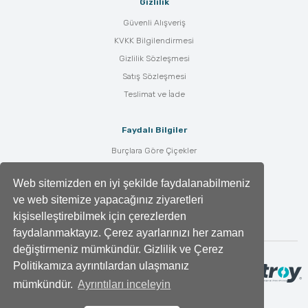
Gizlilik
Güvenli Alışveriş
KVKK Bilgilendirmesi
Gizlilik Sözleşmesi
Satış Sözleşmesi
Teslimat ve İade
Faydalı Bilgiler
Burçlara Göre Çiçekler
Çiçek Bakımı
Web sitemizden en iyi şekilde faydalanabilmeniz
Çiçek Anlamları
ve web sitemize yapacağınız ziyaretleri
Tüm Blog Yazıları
kişiselleştirebilmek için çerezlerden
faydalanmaktayız. Çerez ayarlarınızı her zaman
değiştirmeniz mümkündür. Gizlilik ve Çerez
Politikamıza ayrıntılardan ulaşmanız
mümkündür.
Ayrıntıları inceleyin