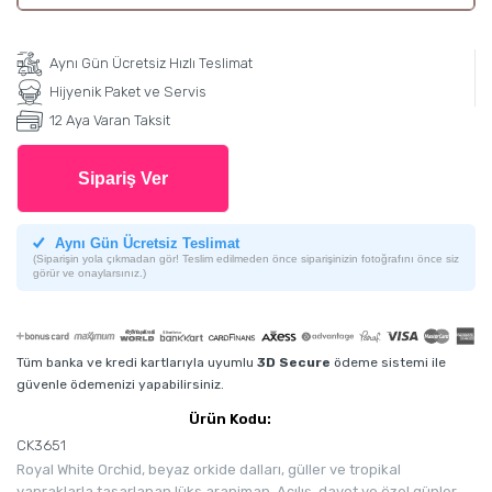
Aynı Gün Ücretsiz Hızlı Teslimat
Hijyenik Paket ve Servis
12 Aya Varan Taksit
Sipariş Ver
Aynı Gün Ücretsiz Teslimat
(Siparişin yola çıkmadan gör! Teslim edilmeden önce siparişinizin fotoğrafını önce siz
görür ve onaylarsınız.)
Tüm banka ve kredi kartlarıyla uyumlu
3D Secure
ödeme sistemi ile
güvenle ödemenizi yapabilirsiniz.
Ürün Kodu:
CK3651
Royal White Orchid, beyaz orkide dalları, güller ve tropikal
yapraklarla tasarlanan lüks aranjman. Açılış, davet ve özel günler