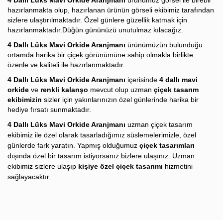
4 Dallı Lüks Mavi Orkide Aranjmanı
ürünümüz görsel ile birebir
hazırlanmakta olup, hazırlanan ürünün görseli ekibimiz tarafından
sizlere ulaştırılmaktadır. Özel günlere güzellik katmak için
hazırlanmaktadır.Düğün gününüzü unutulmaz kılacağız.
4 Dallı Lüks Mavi Orkide Aranjmanı
ürünümüzün bulunduğu
ortamda harika bir çiçek görünümüne sahip olmakla birlikte
özenle ve kaliteli ile hazırlanmaktadır.
4 Dallı Lüks Mavi Orkide Aranjmanı
içerisinde
4 dallı mavi
orkide
ve
renkli kalanşo
mevcut olup uzman
çiçek tasarım
ekibimizin
sizler için yakınlarınızın özel günlerinde harika bir
hediye fırsatı sunmaktadır.
4 Dallı Lüks Mavi Orkide Aranjmanı
u
zman
çiçek tasarım
ekibimiz ile özel olarak tasarladığımız süslemelerimizle, özel
günlerde fark yaratın. Yapmış olduğumuz
çiçek tasarımları
dışında özel bir tasarım istiyorsanız bizlere ulaşınız. Uzman
ekibimiz sizlere ulaşıp
kişiye özel çiçek tasarımı
hizmetini
sağlayacaktır.