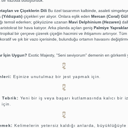
 bir vazoda buluşturduk.
tayları ve Çiçeklerin Dili
Bu özel tasarımın kalbinde, asaleti simgeleye
 (Yıldızpatı)
çiçekleri yer alıyor. Onlara eşlik eden
Mercan (Coral) Gül
ığı temsil ederken; gökyüzüne uzanan
Mavi Delphinium (Hezaren)
dall
ristokrat bir hava katıyor. Arka planda açılan geniş
Palmiye Yapraklar
ropikal bir çerçeve çizerek çiçeğin hacmini ve ihtişamını artırıyor. Tüm
ekoratif ve şık bir vazo içerisinde, bulunduğu ortamın havasını değiştirm
ar İçin Uygun?
Exotic Majesty, "Seni seviyorum" demenin en görkemli 
leri:
Eşinize unutulmaz bir jest yapmak için.
e Tebrik:
Yeni bir iş veya başarı kutlamasında kalıcı bir i
için.
lemek:
Kelimelerin yetersiz kaldığı anlarda, büyüklüğüyle