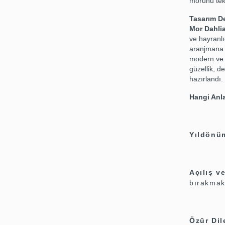
morunu tek
Tasarım De
Mor Dahlia
ve hayranl
aranjmana a
modern ve t
güzellik, d
hazırlandı.
Hangi Anl
Yıldönüm
Açılış v
bırakmak 
Özür Di