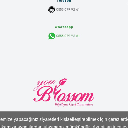
Telefon
0553 079 92 61
Whatsapp
0553 079 92 61
mize yapacağınız ziyaretleri kişiselleştirebilmek için çerezler
itikamıza ayrıntılardan ulaşmanız mümkündür.
Ayrıntıları inceley