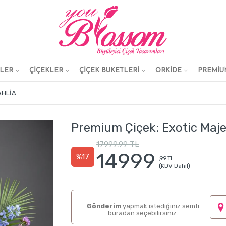
KLER
ÇİÇEKLER
ÇİÇEK BUKETLERİ
ORKİDE
PREMİU
AHLIA
Premium Çiçek: Exotic Maje
17999,99 TL
14999
%17
,99 TL
(KDV Dahil)
Gönderim
yapmak istediğiniz semti
buradan seçebilirsiniz.