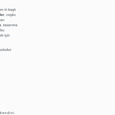
n iri başlı
ler
, coşku
arı
ı
, tasarıma
 bu
ek için
yoludur.
z
 kendini