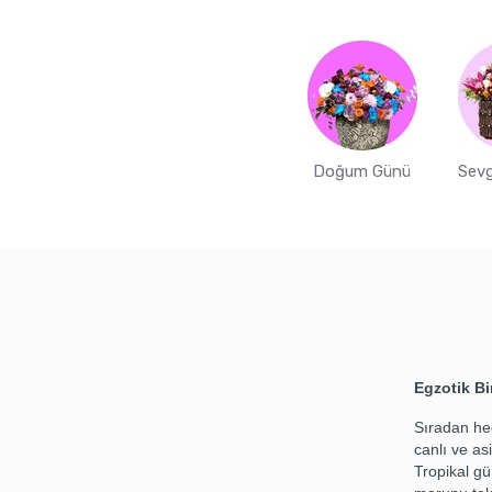
Doğum Günü
Sevg
Egzotik Bi
Sıradan hed
canlı ve as
Tropikal gü