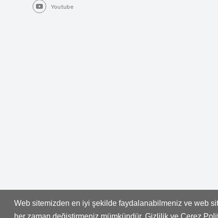
Youtube
Web sitemizden en iyi şekilde faydalanabilmeniz ve web site
Whatsapp
her zaman değiştirmeniz mümkündür. Gizlilik ve Çerez Pol