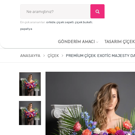
En çok arananlar:
orkide
,
çiçek sepeti
,
çiçek buketi
,
papatya
GÖNDERİM AMACI
TASARIM ÇİÇE
ANASAYFA
ÇIÇEK
PREMIUM ÇIÇEK: EXOTIC MAJESTY D