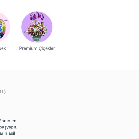
bek
Premium Çiçekler
0)
ğanın en
 başyapıt.
rın asil