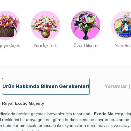
iliye Çiçek
Yeni İş/Terfi
Özür Dilerim
Yeni Be
Ürün Hakkında Bilmen Gerekenler!
Yorumlar (
r Rüya: Exotic Majesty
iyelerin ötesine geçmek isteyenler için tasarlandı.
Exotic Majesty
, do
il renklerini bir araya getiren, gören herkesi kendine hayran bırakan bir
n batımlarının sıcak turuncusu ile okyanusların derin mavisini ve sarayla