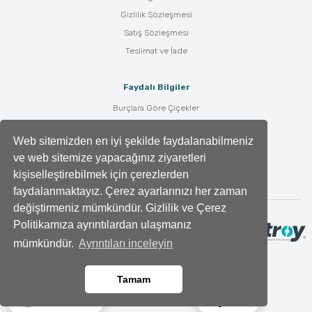
Gizlilik Sözleşmesi
Satış Sözleşmesi
Teslimat ve İade
Faydalı Bilgiler
Burçlara Göre Çiçekler
Çiçek Bakımı
Web sitemizden en iyi şekilde faydalanabilmeniz
Çiçek Anlamları
ve web sitemize yapacağınız ziyaretleri
Tüm Blog Yazıları
kişiselleştirebilmek için çerezlerden
faydalanmaktayız. Çerez ayarlarınızı her zaman
değiştirmeniz mümkündür. Gizlilik ve Çerez
Politikamıza ayrıntılardan ulaşmanız
mümkündür.
Ayrıntıları inceleyin
Tamam
Ara
Whatsapp