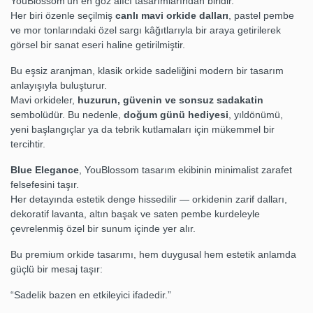
YouBlossom’un en göz alıcı tasarımlarından biridir.
Her biri özenle seçilmiş
canlı mavi orkide dalları
, pastel pembe
ve mor tonlarındaki özel sargı kâğıtlarıyla bir araya getirilerek
görsel bir sanat eseri haline getirilmiştir.
Bu eşsiz aranjman, klasik orkide sadeliğini modern bir tasarım
anlayışıyla buluşturur.
Mavi orkideler,
huzurun, güvenin ve sonsuz sadakatin
sembolüdür. Bu nedenle,
doğum günü hediyesi
, yıldönümü,
yeni başlangıçlar ya da tebrik kutlamaları için mükemmel bir
tercihtir.
Blue Elegance
, YouBlossom tasarım ekibinin minimalist zarafet
felsefesini taşır.
Her detayında estetik denge hissedilir — orkidenin zarif dalları,
dekoratif lavanta, altın başak ve saten pembe kurdeleyle
çevrelenmiş özel bir sunum içinde yer alır.
Bu premium orkide tasarımı, hem duygusal hem estetik anlamda
güçlü bir mesaj taşır:
“Sadelik bazen en etkileyici ifadedir.”