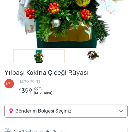
Yılbaşı Kokina Çiçeği Rüyası
1499,99 TL
%7
,99 TL
1399
(KDV Dahil)
Gönderim Bölgesi Seçiniz
Aynı Gün Ücretsiz Hızlı Teslimat