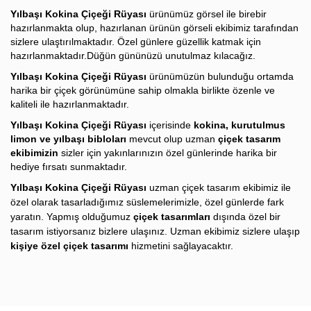
Yılbaşı Kokina Çiçeği Rüyası
ürünümüz görsel ile birebir
hazırlanmakta olup, hazırlanan ürünün görseli ekibimiz tarafından
sizlere ulaştırılmaktadır. Özel günlere güzellik katmak için
hazırlanmaktadır.Düğün gününüzü unutulmaz kılacağız.
Yılbaşı Kokina Çiçeği Rüyası
ürünümüzün bulunduğu ortamda
harika bir çiçek görünümüne sahip olmakla birlikte özenle ve
kaliteli ile hazırlanmaktadır.
Yılbaşı Kokina Çiçeği Rüyası
içerisinde
kokina, kurutulmus
limon ve yılbaşı bibloları
mevcut olup uzman
çiçek tasarım
ekibimizin
sizler için yakınlarınızın özel günlerinde harika bir
hediye fırsatı sunmaktadır.
Yılbaşı Kokina Çiçeği Rüyası
u
zman
çiçek tasarım ekibimiz ile
özel olarak tasarladığımız süslemelerimizle, özel günlerde fark
yaratın. Yapmış olduğumuz
çiçek tasarımları
dışında özel bir
tasarım istiyorsanız bizlere ulaşınız. Uzman ekibimiz sizlere ulaşıp
kişiye özel çiçek tasarımı
hizmetini sağlayacaktır.