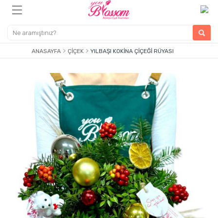
ANASAYFA
ÇIÇEK
YILBAŞI KOKINA ÇIÇEĞI RÜYASI