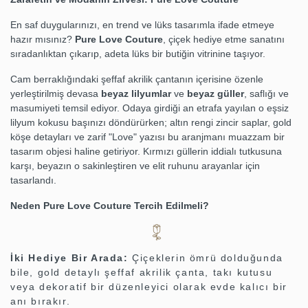
En saf duygularınızı, en trend ve lüks tasarımla ifade etmeye
hazır mısınız?
Pure Love Couture
, çiçek hediye etme sanatını
sıradanlıktan çıkarıp, adeta lüks bir butiğin vitrinine taşıyor.
Cam berraklığındaki şeffaf akrilik çantanın içerisine özenle
yerleştirilmiş devasa
beyaz lilyumlar
ve
beyaz güller
, saflığı ve
masumiyeti temsil ediyor. Odaya girdiği an etrafa yayılan o eşsiz
lilyum kokusu başınızı döndürürken; altın rengi zincir saplar, gold
köşe detayları ve zarif "Love" yazısı bu aranjmanı muazzam bir
tasarım objesi haline getiriyor. Kırmızı güllerin iddialı tutkusuna
karşı, beyazın o sakinleştiren ve elit ruhunu arayanlar için
tasarlandı.
Neden Pure Love Couture Tercih Edilmeli?
İki Hediye Bir Arada:
Çiçeklerin ömrü dolduğunda
bile, gold detaylı şeffaf akrilik çanta, takı kutusu
veya dekoratif bir düzenleyici olarak evde kalıcı bir
anı bırakır.