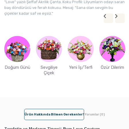
"Love" yazılı Şeffaf Akrilik Çanta. Koku Profili: Lilyumların odayı saran
baş döndürücü ve ferah kokusu. Mesaj: "Sana olan sevgim bu
çiçekler kadar saf ve eşsiz."
Doğum Günü
Sevgiliye
Yeni İş/Terfi
Özür Dilerim
Çiçek
Ürün Hakkında Bilmen Gerekenler!
Yorumlar (0)
Zarafetin ve Modanın Zirvesi: Pure Love Couture