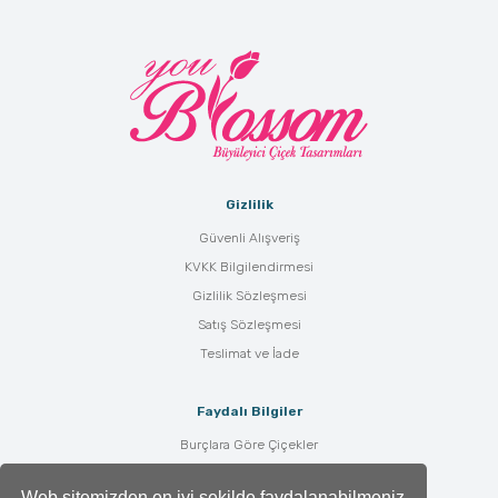
Gizlilik
Güvenli Alışveriş
KVKK Bilgilendirmesi
Gizlilik Sözleşmesi
Satış Sözleşmesi
Teslimat ve İade
Faydalı Bilgiler
Burçlara Göre Çiçekler
Çiçek Bakımı
Web sitemizden en iyi şekilde faydalanabilmeniz