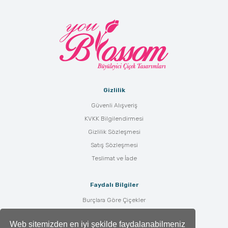
Gizlilik
Güvenli Alışveriş
KVKK Bilgilendirmesi
Gizlilik Sözleşmesi
Satış Sözleşmesi
Teslimat ve İade
Faydalı Bilgiler
Burçlara Göre Çiçekler
Çiçek Bakımı
Web sitemizden en iyi şekilde faydalanabilmeniz
Çiçek Anlamları