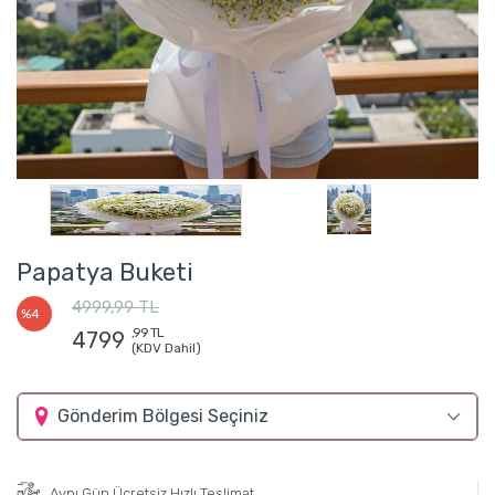
Papatya Buketi
4999,99 TL
%4
,99 TL
4799
(KDV Dahil)
Gönderim Bölgesi Seçiniz
Aynı Gün Ücretsiz Hızlı Teslimat