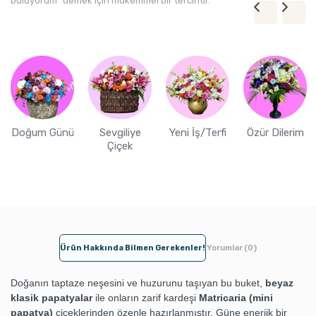
buluyorum" demek için mükemmel bir tercihtir.
Doğum Günü
Sevgiliye
Yeni İş/Terfi
Özür Dilerim
Çiçek
Ürün Hakkında Bilmen Gerekenler!
Yorumlar (0)
Doğanın taptaze neşesini ve huzurunu taşıyan bu buket,
beyaz
klasik papatyalar
ile onların zarif kardeşi
Matricaria (mini
papatya)
çiçeklerinden özenle hazırlanmıştır. Güne enerjik bir