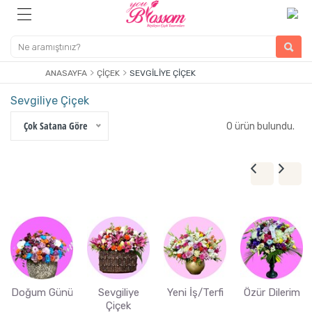
ANASAYFA
ÇIÇEK
SEVGILIYE ÇIÇEK
Sevgiliye Çiçek
Çok Satana Göre
0 ürün bulundu.
Doğum Günü
Sevgiliye
Yeni İş/Terfi
Özür Dilerim
Çiçek