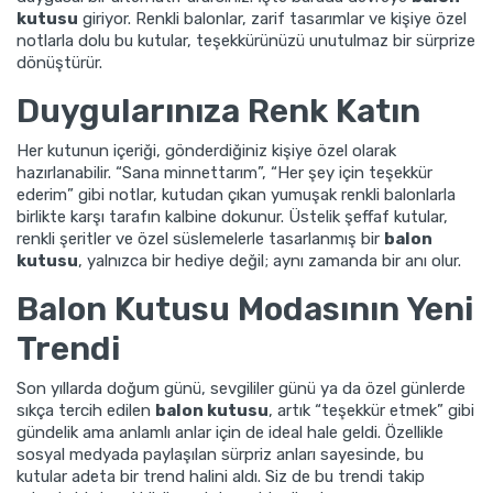
kutusu
giriyor. Renkli balonlar, zarif tasarımlar ve kişiye özel
notlarla dolu bu kutular, teşekkürünüzü unutulmaz bir sürprize
dönüştürür.
Duygularınıza Renk Katın
Her kutunun içeriği, gönderdiğiniz kişiye özel olarak
hazırlanabilir. “Sana minnettarım”, “Her şey için teşekkür
ederim” gibi notlar, kutudan çıkan yumuşak renkli balonlarla
birlikte karşı tarafın kalbine dokunur. Üstelik şeffaf kutular,
renkli şeritler ve özel süslemelerle tasarlanmış bir
balon
kutusu
, yalnızca bir hediye değil; aynı zamanda bir anı olur.
Balon Kutusu Modasının Yeni
Trendi
Son yıllarda doğum günü, sevgililer günü ya da özel günlerde
sıkça tercih edilen
balon kutusu
, artık “teşekkür etmek” gibi
gündelik ama anlamlı anlar için de ideal hale geldi. Özellikle
sosyal medyada paylaşılan sürpriz anları sayesinde, bu
kutular adeta bir trend halini aldı. Siz de bu trendi takip