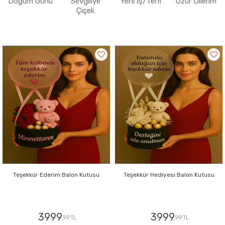
Doğum Günü
Sevgiliye
Yeni İş/Terfi
Özür Dilerim
Çiçek
Teşekkür Ederim Balon Kutusu
Teşekkür Hediyesi Balon Kutusu
3999
3999
,99 TL
,99 TL