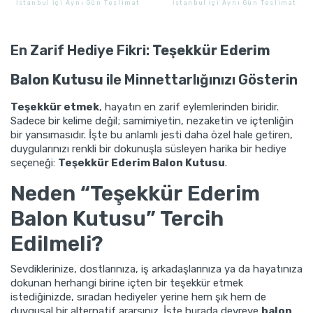
İstanbul İçi Aynı Gün Teslimat
İstanbul İçi Aynı Gün Teslimat
GÖNDER
GÖNDER
En Zarif Hediye Fikri:
Teşekkür Ederim
Balon Kutusu
ile Minnettarlığınızı Gösterin
Teşekkür etmek
, hayatın en zarif eylemlerinden biridir.
Sadece bir kelime değil; samimiyetin, nezaketin ve içtenliğin
bir yansımasıdır. İşte bu anlamlı jesti daha özel hale getiren,
duygularınızı renkli bir dokunuşla süsleyen harika bir hediye
seçeneği:
Teşekkür Ederim Balon Kutusu
.
Neden “Teşekkür Ederim
Balon Kutusu” Tercih
Edilmeli?
Sevdiklerinize, dostlarınıza, iş arkadaşlarınıza ya da hayatınıza
dokunan herhangi birine içten bir teşekkür etmek
istediğinizde, sıradan hediyeler yerine hem şık hem de
duygusal bir alternatif ararsınız. İşte burada devreye
balon