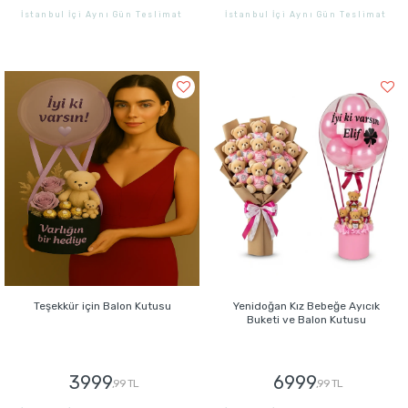
İstanbul İçi Aynı Gün Teslimat
İstanbul İçi Aynı Gün Teslimat
GÖNDER
GÖNDER
Teşekkür için Balon Kutusu
Yenidoğan Kız Bebeğe Ayıcık
Buketi ve Balon Kutusu
3999
6999
,99 TL
,99 TL