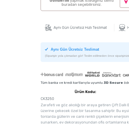
Gönderim
yapmak istediğiniz semti
buradan seçebilirsiniz.
Aynı Gün Ücretsiz Hızlı Teslimat
H
Aynı Gün Ücretsiz Teslimat
(Siparişin yola çıkmadan gör! Teslim edilmeden önce siparişinizin
Tüm banka ve kredi kartlarıyla uyumlu
3D Secure
öde
Ürün Kodu:
CK3250
Zarafeti ve göz alıcılığı bir araya getiren Çift Dal
üzerine çekecek özel bir tasarıma sahiptir. Bu eşs
tonlarda güllerin ve canlı renkli çiçeklerin enerjisi
sunarken, ev dekorasyonundan ofis ortamlarına kad