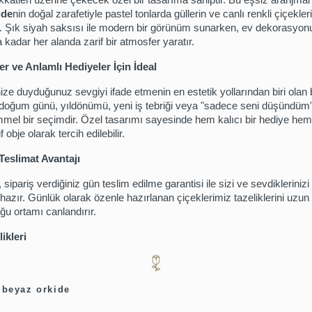
ide
nin doğal zarafetiyle pastel tonlarda güllerin ve canlı renkli çiçekleri
yor. Şık siyah saksısı ile modern bir görünüm sunarken, ev dekorasyon
 kadar her alanda zarif bir atmosfer yaratır.
r ve Anlamlı Hediyeler İçin İdeal
ize duyduğunuz sevgiyi ifade etmenin en estetik yollarından biri olan
doğum günü, yıldönümü, yeni iş tebriği veya "sadece seni düşündü
mel bir seçimdir. Özel tasarımı sayesinde hem kalıcı bir hediye hem
f obje olarak tercih edilebilir.
Teslimat Avantajı
ipariş verdiğiniz gün teslim edilme garantisi ile sizi ve sevdiklerinizi
hazır. Günlük olarak özenle hazırlanan çiçeklerimiz tazeliklerini uzun
ğu ortamı canlandırır.
ikleri
ı beyaz orkide