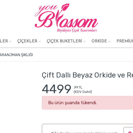
KLER
ÇİÇEKLER
ÇİÇEK BUKETLERİ
ORKİDE
PREMİU
 ARANJMAN ŞIKLIĞI
Çift Dallı Beyaz Orkide ve R
4499
,99 TL
(KDV Dahil)
Bu ürün şuanda tükendi.