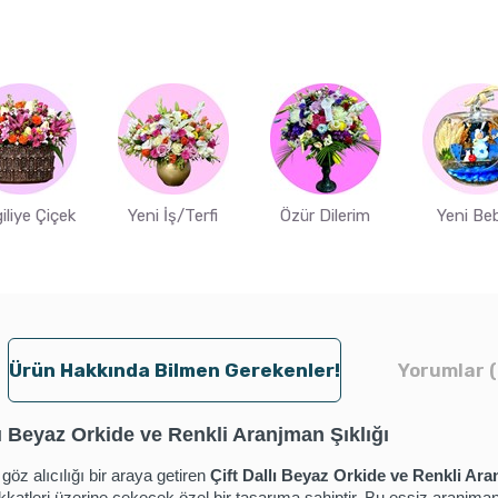
iliye Çiçek
Yeni İş/Terfi
Özür Dilerim
Yeni Be
Ürün Hakkında Bilmen Gerekenler!
Yorumlar (
lı Beyaz Orkide ve Renkli Aranjman Şıklığı
 göz alıcılığı bir araya getiren
Çift Dallı Beyaz Orkide ve Renkli Ar
kkatleri üzerine çekecek özel bir tasarıma sahiptir. Bu eşsiz aranjman