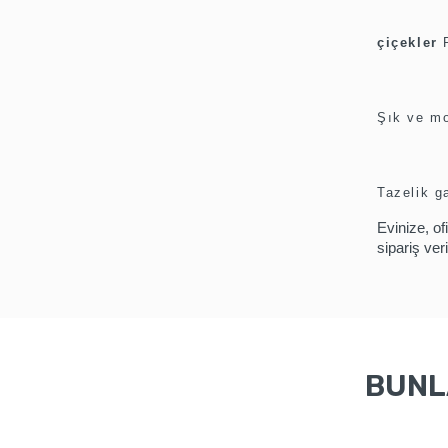
çiçekler
Şık ve mo
Tazelik ga
Evinize, of
sipariş ver
BUNLA