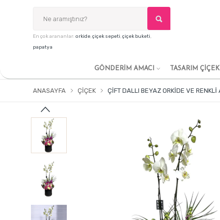
En çok arananlar:
orkide
,
çiçek sepeti
,
çiçek buketi
,
papatya
GÖNDERİM AMACI
TASARIM ÇİÇE
ANASAYFA
ÇIÇEK
ÇIFT DALLI BEYAZ ORKIDE VE RENKLI