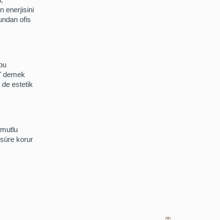
n enerjisini
undan ofis
 bu
m" demek
 de estetik
 mutlu
 süre korur