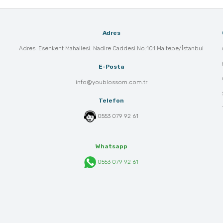
Adres
Adres: Esenkent Mahallesi. Nadire Caddesi No:101 Maltepe/İstanbul
E-Posta
info@youblossom.com.tr
Telefon
0553 079 92 61
Whatsapp
0553 079 92 61