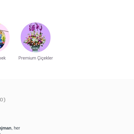
bek
Premium Çiçekler
0)
anjman
, her
,