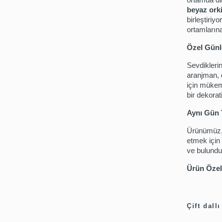
beyaz ork
birleştiri
ortamlarına
Özel Günle
Sevdiklerin
aranjman, 
için mükem
bir dekorati
Aynı Gün 
Ürünümüz, s
etmek için 
ve bulundu
Ürün Özell
Çift dall