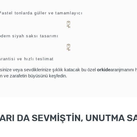
Pastel tonlarda güller ve tamamlayıcı
dern siyah saksı tasarımı
rantisi ve hızlı teslimat
isinize veya sevdiklerinize şıklık katacak bu özel
orkide
aranjmanını
in ve zarafetin büyüsünü keşfedin.
RI DA SEVMİŞTİN, UNUTMA SA