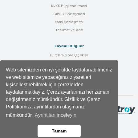
KVKK Bilgilendirmesi
Gizlilik Sözleşmesi
Satış Sözleşmesi
Teslimat ve İade
Faydalı Bilgiler
Burçlara Göre Çiçekler
Çiçek Bakımı
Web sitemizden en iyi şekilde faydalanabilmeniz
Çiçek Anlamları
ve web sitemize yapacağınız ziyaretleri
Tüm Blog Yazıları
kişiselleştirebilmek için çerezlerden
faydalanmaktayız. Çerez ayarlarınızı her zaman
değiştirmeniz mümkündür. Gizlilik ve Çerez
Politikamıza ayrıntılardan ulaşmanız
mümkündür.
Ayrıntıları inceleyin
Tamam