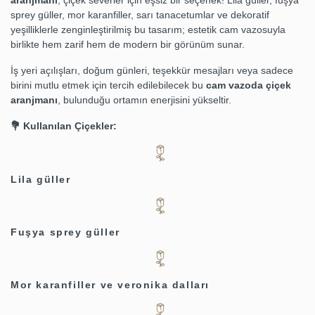
aranjmanı
, çiçek severler için eşsiz bir seçenek! Lila güller, fuşya
sprey güller, mor karanfiller, sarı tanacetumlar ve dekoratif
yeşilliklerle zenginleştirilmiş bu tasarım; estetik cam vazosuyla
birlikte hem zarif hem de modern bir görünüm sunar.
İş yeri açılışları, doğum günleri, teşekkür mesajları veya sadece
birini mutlu etmek için tercih edilebilecek bu
cam vazoda çiçek
aranjmanı
, bulunduğu ortamın enerjisini yükseltir.
💐 Kullanılan Çiçekler:
Lila güller
Fuşya sprey güller
Mor karanfiller ve veronika dalları