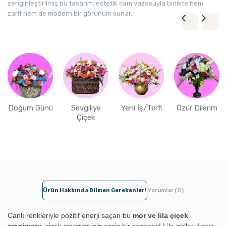
zenginleştirilmiş bu tasarım; estetik cam vazosuyla birlikte hem
zarif hem de modern bir görünüm sunar.
Doğum Günü
Sevgiliye
Yeni İş/Terfi
Özür Dilerim
Çiçek
Ürün Hakkında Bilmen Gerekenler!
Yorumlar (0)
Canlı renkleriyle pozitif enerji saçan bu
mor ve lila çiçek