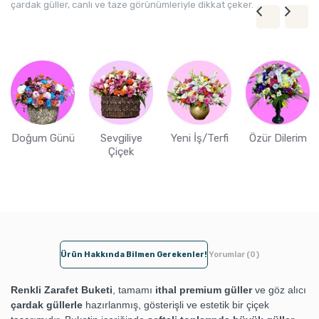
çardak güller, canlı ve taze görünümleriyle dikkat çeker.
Doğum Günü
Sevgiliye
Yeni İş/Terfi
Özür Dilerim
Çiçek
Ürün Hakkında Bilmen Gerekenler!
Yorumlar (0)
Renkli Zarafet Buketi
, tamamı
ithal premium güller
ve göz alıcı
çardak güllerle
hazırlanmış, gösterişli ve estetik bir çiçek