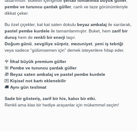
tasarımıdır. Buketin içeriğinde
şeftali tonlarında büyük güller
,
pembe ve turuncu çardak güller
, canlı ve taze görünümleriyle
dikkat çeker.
Bu özel çiçekler, kat kat saten dokulu
beyaz ambalaj
ile sarılarak,
pastel pembe kurdele
ile tamamlanmıştır. Buket, hem
zarif bir
duruş
hem de
renkli bir enerji
taşır.
Doğum günü
,
sevgiliye sürpriz
,
mezuniyet
,
yeni iş tebriği
veya sadece “gülümsemen için” demek isteyenlere hitap eder.
🌹
İthal büyük premium güller
🌺
Pembe ve turuncu çardak güller
🎁
Beyaz saten ambalaj ve pastel pembe kurdele
💌
Kişisel not kartı eklenebilir
🚚
Aynı gün teslimat
Sade bir gösteriş, zarif bir his, kalıcı bir etki.
Renkli ama klas bir hediye arayanlar için mükemmel seçim!