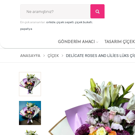
En çok arananlar:
orkide
,
çiçek sepeti
,
çiçek buketi
,
papatya
GÖNDERİM AMACI
TASARIM ÇİÇE
ANASAYFA
ÇIÇEK
DELICATE ROSES AND LILIES LÜKS ÇI