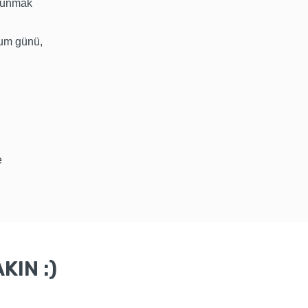
 sunmak
ğum günü,
e
KIN :)