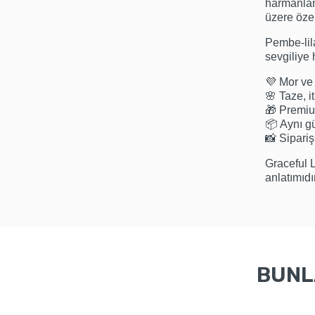
harmanlan
üzere özen
Pembe-lil
sevgiliye
💜 Mor ve 
🌸 Taze, i
🎁 Premi
📦 Aynı gü
📸 Sipariş
Graceful L
anlatımıdır
BUNLA