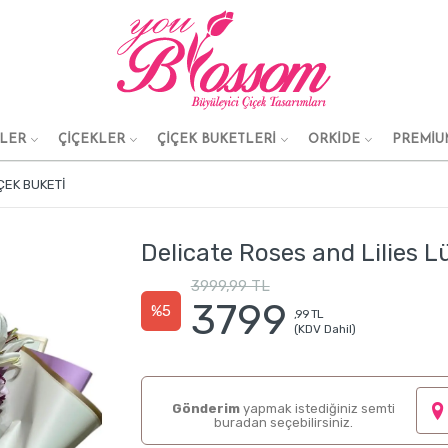
KLER
ÇİÇEKLER
ÇİÇEK BUKETLERİ
ORKİDE
PREMİU
ÇEK BUKETI
Delicate Roses and Lilies L
3999,99 TL
3799
%5
,99 TL
(KDV Dahil)
Gönderim
yapmak istediğiniz semti
buradan seçebilirsiniz.