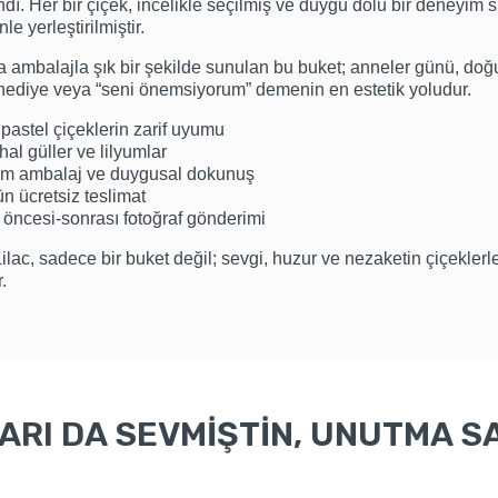
dı. Her bir çiçek, incelikle seçilmiş ve duygu dolu bir deneyim
le yerleştirilmiştir.
a ambalajla şık bir şekilde sunulan bu buket; anneler günü, do
 hediye veya “seni önemsiyorum” demenin en estetik yoludur.
pastel çiçeklerin zarif uyumu
thal güller ve lilyumlar
um ambalaj ve duygusal dokunuş
n ücretsiz teslimat
 öncesi-sonrası fotoğraf gönderimi
ilac, sadece bir buket değil; sevgi, huzur ve nezaketin çiçeklerl
.
RI DA SEVMİŞTİN, UNUTMA SA