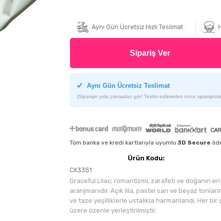
Aynı Gün Ücretsiz Hızlı Teslimat
H
Sipariş Ver
Aynı Gün Ücretsiz Teslimat
(Siparişin yola çıkmadan gör! Teslim edilmeden önce siparişinizin
Tüm banka ve kredi kartlarıyla uyumlu
3D Secure
öde
Ürün Kodu:
CK3351
Graceful Lilac; romantizmi, zarafeti ve doğanın en 
aranjmanıdır. Açık lila, pastel sarı ve beyaz tonlar
ve taze yeşilliklerle ustalıkla harmanlandı. Her bi
üzere özenle yerleştirilmiştir.