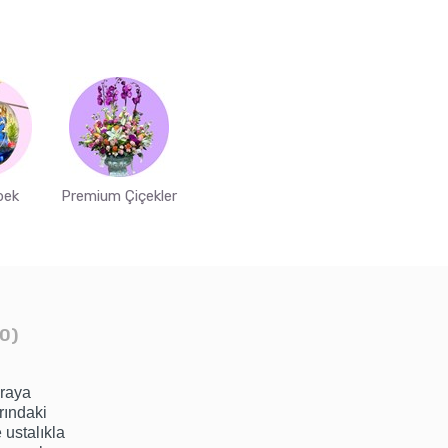
bek
Premium Çiçekler
0)
araya
arındaki
 ustalıkla