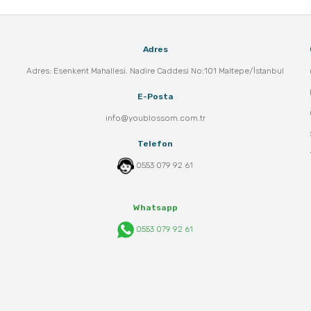
Adres
Adres: Esenkent Mahallesi. Nadire Caddesi No:101 Maltepe/İstanbul
E-Posta
info@youblossom.com.tr
Telefon
0553 079 92 61
Whatsapp
0553 079 92 61