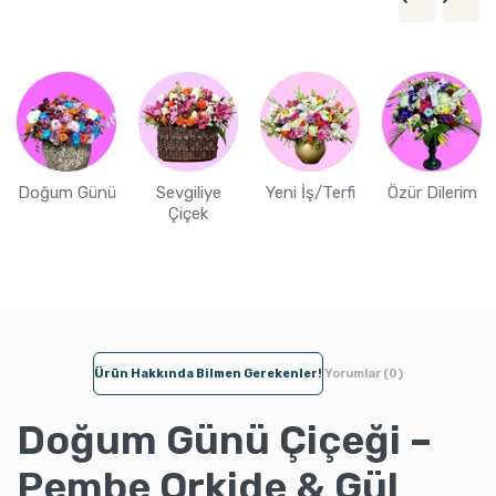
Doğum Günü
Sevgiliye
Yeni İş/Terfi
Özür Dilerim
Çiçek
Ürün Hakkında Bilmen Gerekenler!
Yorumlar (0)
Doğum Günü Çiçeği –
Pembe Orkide & Gül