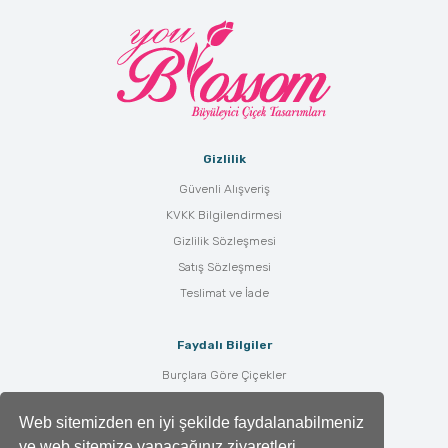
Gizlilik
Güvenli Alışveriş
KVKK Bilgilendirmesi
Gizlilik Sözleşmesi
Satış Sözleşmesi
Teslimat ve İade
Faydalı Bilgiler
Burçlara Göre Çiçekler
Çiçek Bakımı
Web sitemizden en iyi şekilde faydalanabilmeniz
Çiçek Anlamları
ve web sitemize yapacağınız ziyaretleri