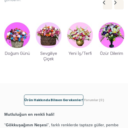
Doğum Günü
Sevgiliye
Yeni İş/Terfi
Özür Dilerim
Çiçek
Ürün Hakkında Bilmen Gerekenler!
Yorumlar (0)
Mutluluğun en renkli hali!
“
Gökkuşağının Neşesi
”, farklı renklerde taptaze güller, pembe