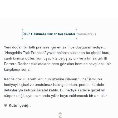
Ürün Hakkında Bilmen Gerekenler!
Yorumlar (0)
Yeni doğan bir tatlı prenses için en zarif ve duygusal hediye...
“Hoşgeldin Tatlı Prenses” yazılı balonla süslenen bu çiçekli kutu;
canlı kırmızı güller, yumuşacık 2 peluş ayıcık ve altın sargılı 🍫
Ferrero Rocher çikolatalarla hem göz alıcı hem de sevgi dolu bir
karşılama sunar.
Kadife dokulu siyah kutunun üzerine işlenen “Lina” ismi, bu
hediyeyi kişisel ve unutulmaz hale getirirken, pembe kurdele
detaylarıyla kutuya zarafet katılır. Bu hediye sadece güzel bir
sürpriz değil, aynı zamanda yıllar boyu saklanacak bir anı olur.
🌹
Kutu İçeriği: