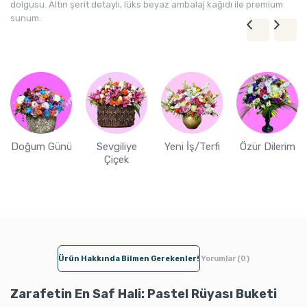
dolgusu. Altın şerit detaylı, lüks beyaz ambalaj kağıdı ile premium
sunum.
Doğum Günü
Sevgiliye
Yeni İş/Terfi
Özür Dilerim
Çiçek
Ürün Hakkında Bilmen Gerekenler!
Yorumlar (0)
Zarafetin En Saf Hali: Pastel Rüyası Buketi