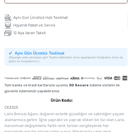
Aynı Gün Ücretsiz Hızlı Teslimat
Hijyenik Paket ve Servis
12 Aya Varan Taksit
Aynı Gün Ücretsiz Teslimat
(Siparişin yola çıkmadan gör! Teslim edilmeden önce siparişinizin fotoğrafını önce siz
görür ve onaylarsınız.)
Tüm banka ve kredi kartlarıyla uyumlu
3D Secure
ödeme sistemi ile
güvenle ödemenizi yapabilirsiniz.
Ürün Kodu:
CK3325
Larix Bonsai Ağacı, doğanın estetik güzelliğini ve sakinliğini yaşam
alanlarınıza getirir. İğne yapraklı ve yaprak döken bir tür olan Larix,
mevsimsel değişimlerle farklı renk tonları sergileyerek her
mevsimde ayrı bir görsel şölen sunar. İlkbaharda canlı yeşil