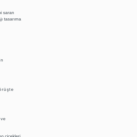
bi saran
jı tasarıma
in
örüşte
 ve
o çiçekleri