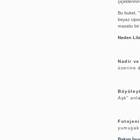
çiçeklerini
Bu buket, "
beyaz cipso
masalsı bir
Neden Lil
Nadir ve
üzerine d
Büyüleyi
Aşk" anla
Fotojeni
yumuşak b
Bakım İpuç