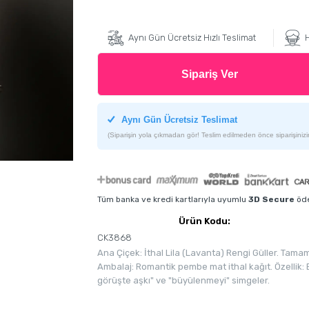
Aynı Gün Ücretsiz Hızlı Teslimat
H
Sipariş Ver
Aynı Gün Ücretsiz Teslimat
(Siparişin yola çıkmadan gör! Teslim edilmeden önce siparişinizin
Tüm banka ve kredi kartlarıyla uyumlu
3D Secure
öde
Ürün Kodu:
CK3868
Ana Çiçek: İthal Lila (Lavanta) Rengi Güller. Tam
Ambalaj: Romantik pembe mat ithal kağıt. Özellik: 
görüşte aşkı" ve "büyülenmeyi" simgeler.