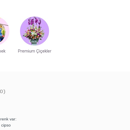
bek
Premium Çiçekler
0)
 renk var:
z cipso