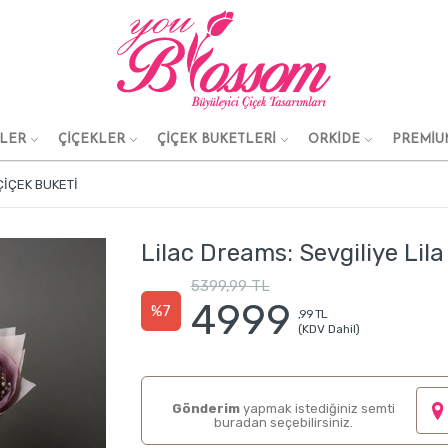
KLER
ÇİÇEKLER
ÇİÇEK BUKETLERİ
ORKİDE
PREMİU
ÇIÇEK BUKETI
Lilac Dreams: Sevgiliye Lila
5399,99 TL
4999
%7
,99 TL
(KDV Dahil)
Gönderim
yapmak istediğiniz semti
buradan seçebilirsiniz.