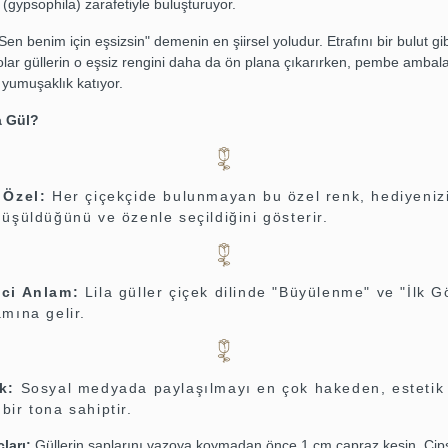
n (gypsophila) zarafetiyle buluşturuyor.
Sen benim için eşsizsin" demenin en şiirsel yoludur. Etrafını bir bulut gi
lar güllerin o eşsiz rengini daha da ön plana çıkarırken, pembe ambala
 yumuşaklık katıyor.
a Gül?
 Özel:
Her çiçekçide bulunmayan bu özel renk, hediyeniz
üşüldüğünü ve özenle seçildiğini gösterir.
ci Anlam:
Lila güller çiçek dilinde "Büyülenme" ve "İlk G
mına gelir.
k:
Sosyal medyada paylaşılmayı en çok hakeden, estetik
ir tona sahiptir.
ları:
Güllerin saplarını vazoya koymadan önce 1 cm çapraz kesin. Cips