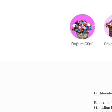
Doğum Günü
Sevg
Bir Masalı
Kırmızının 
Lila.
Lilac