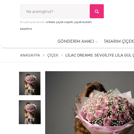
En çok arananlar:
orkide
,
çiçek sepeti
,
çiçek buketi
,
papatya
GÖNDERİM AMACI
TASARIM ÇİÇE
ANASAYFA
ÇIÇEK
LILAC DREAMS: SEVGILIYE LILA GÜL 