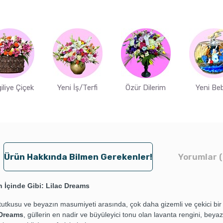
iliye Çiçek
Yeni İş/Terfi
Özür Dilerim
Yeni Be
Ürün Hakkında Bilmen Gerekenler!
Yorumlar (
n İçinde Gibi: Lilac Dreams
tutkusu ve beyazın masumiyeti arasında, çok daha gizemli ve çekici bir
 Dreams
, güllerin en nadir ve büyüleyici tonu olan lavanta rengini, beya