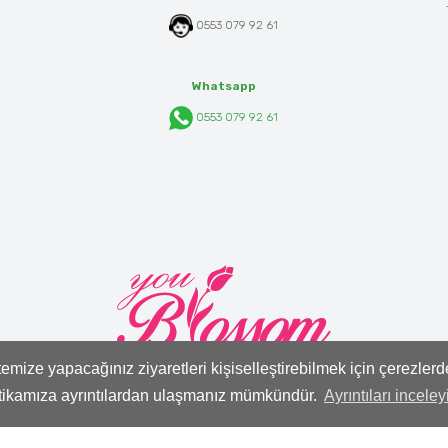
0553 079 92 61
Whatsapp
0553 079 92 61
mize yapacağınız ziyaretleri kişiselleştirebilmek için çerezler
itikamıza ayrıntılardan ulaşmanız mümkündür.
Ayrıntıları inceley