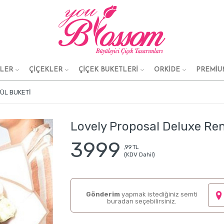
KLER
ÇİÇEKLER
ÇİÇEK BUKETLERİ
ORKİDE
PREMİU
ÜL BUKETI
Lovely Proposal Deluxe Ren
3999
,99 TL
(KDV Dahil)
Gönderim
yapmak istediğiniz semti
buradan seçebilirsiniz.