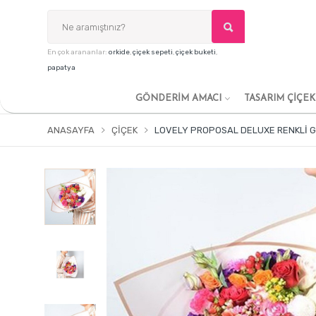
En çok arananlar:
orkide
,
çiçek sepeti
,
çiçek buketi
,
papatya
GÖNDERİM AMACI
TASARIM ÇİÇE
ANASAYFA
ÇIÇEK
LOVELY PROPOSAL DELUXE RENKLI G