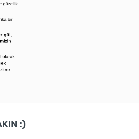
e güzellik
ka bir
z gül,
imizin
l olarak
çek
izlere
KIN :)