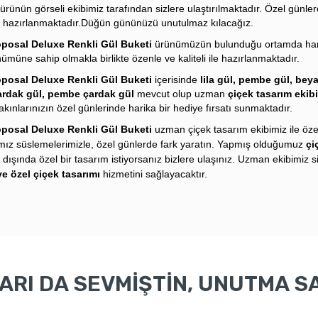
ürünün görseli ekibimiz tarafından sizlere ulaştırılmaktadır. Özel günler
n hazırlanmaktadır.Düğün gününüzü unutulmaz kılacağız.
oposal Deluxe Renkli Gül Buketi
ürünümüzün bulunduğu ortamda hari
ümüne sahip olmakla birlikte özenle ve kaliteli ile hazırlanmaktadır.
oposal Deluxe Renkli Gül Buketi
içerisinde
lila gül, pembe gül, beya
ardak gül, pembe çardak gül
mevcut olup uzman
çiçek tasarım ekib
 yakınlarınızın özel günlerinde harika bir hediye fırsatı sunmaktadır.
oposal Deluxe Renkli Gül Buketi
u
zman
çiçek tasarım ekibimiz ile öze
ımız süslemelerimizle, özel günlerde fark yaratın. Yapmış olduğumuz
çi
ı
dışında özel bir tasarım istiyorsanız bizlere ulaşınız. Uzman ekibimiz s
ye özel çiçek tasarımı
hizmetini sağlayacaktır.
RI DA SEVMİŞTİN, UNUTMA SA