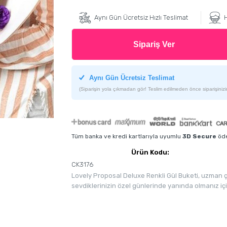
Aynı Gün Ücretsiz Hızlı Teslimat
H
Sipariş Ver
Aynı Gün Ücretsiz Teslimat
(Siparişin yola çıkmadan gör! Teslim edilmeden önce siparişinizin
Tüm banka ve kredi kartlarıyla uyumlu
3D Secure
öde
Ürün Kodu:
CK3176
Lovely Proposal Deluxe Renkli Gül Buketi, uzman ç
sevdiklerinizin özel günlerinde yanında olmanız içi