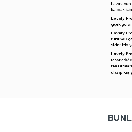
hazırlanan 
katmak içi
Lovely Pr
çiçek görün
Lovely Pr
turuncu ç
sizler için
Lovely Pr
tasarladığ
tasarımlar
ulaşıp
kişi
BUNLA