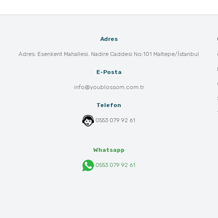
Adres
Adres: Esenkent Mahallesi. Nadire Caddesi No:101 Maltepe/İstanbul
E-Posta
info@youblossom.com.tr
Telefon
0553 079 92 61
Whatsapp
0553 079 92 61