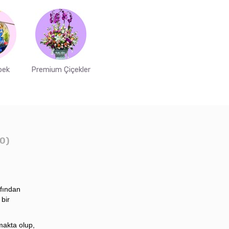
bek
Premium Çiçekler
0)
afından
 bir
makta olup,