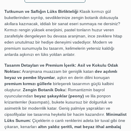
Tutkunun ve Saflığın Lüks Birlikteliği
Klasik kırmızı gül
buketlerinden sıyrılıp, sevdiklerinize zengin botanik dokusuyla
akıllara kazınacak, iddialı bir sanat eseri sunmaya ne dersiniz?
Kırmızı rengin yüksek enerjisini, pastel tonların huzur veren
zarafetiyle dengeleyen bu devasa aranjman, ince zevklere hitap
eden unutulmaz bir hediye deneyimi vadediyor. Modern ve
premium sunumuyla bu tasarım, kelimelerin yetersiz kaldığı
anlarda aşkınızı en lüks yoldan anlatır.
Tasarım Detayları ve Premium İçerik:
Asil ve Kokulu Odak
Noktası:
Aranjmana muazzam bir genişlik katan
dev açılımlı
beyaz ve pembe lilyumlar
, aşkın en derin dilini konuşan
premium kırmızı güllerle
birleşerek tasarımın güçlü kalbini
oluşturur.
Zengin Botanik Doku:
Romantizmin başrol
oyuncularından
beyaz şakayıklar (peony)
ve lila ponpon
krizantemler (kasımpatı), bukete kusursuz bir dolgunluk ve
asimetrik bir modernlik katar. Geniş palmiye yaprakları ve
cipsofilyalar ise tasarıma heykelsi bir hacim kazandırır.
Minimalist
Lüks Sunum:
Çiçeklerin o canlı renklerini adeta bir tuval gibi öne
çıkaran, kenarları
altın yaldız şeritli, mat beyaz ithal ambalaj