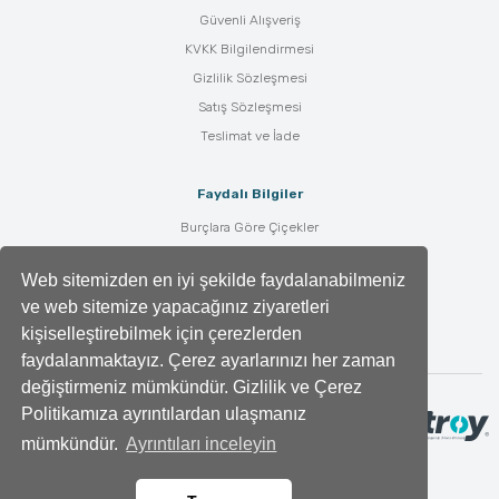
Güvenli Alışveriş
KVKK Bilgilendirmesi
Gizlilik Sözleşmesi
Satış Sözleşmesi
Teslimat ve İade
Faydalı Bilgiler
Burçlara Göre Çiçekler
Çiçek Bakımı
Web sitemizden en iyi şekilde faydalanabilmeniz
Çiçek Anlamları
ve web sitemize yapacağınız ziyaretleri
Tüm Blog Yazıları
kişiselleştirebilmek için çerezlerden
faydalanmaktayız. Çerez ayarlarınızı her zaman
değiştirmeniz mümkündür. Gizlilik ve Çerez
Politikamıza ayrıntılardan ulaşmanız
mümkündür.
Ayrıntıları inceleyin