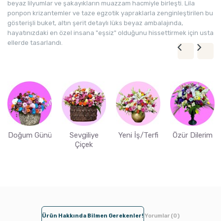
beyaz lilyumlar ve şakayıkların muazzam hacmiyle birleşti. Lila
ponpon krizantemler ve taze egzotik yapraklarla zenginleştirilen bu
gösterişli buket, altın şerit detaylı lüks beyaz ambalajında,
hayatınızdaki en özel insana "eşsiz" olduğunu hissettirmek için usta
ellerde tasarlandı.
Doğum Günü
Sevgiliye
Yeni İş/Terfi
Özür Dilerim
Çiçek
Ürün Hakkında Bilmen Gerekenler!
Yorumlar (0)