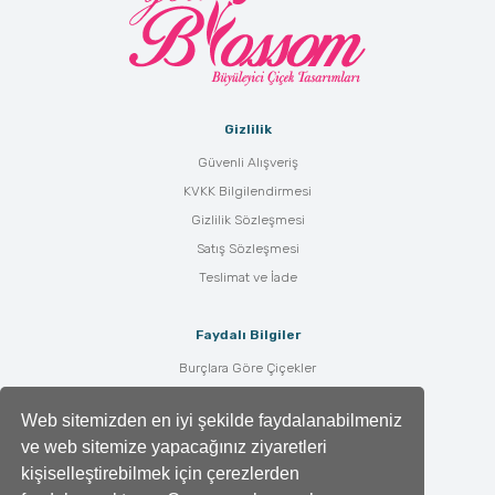
Gizlilik
Güvenli Alışveriş
KVKK Bilgilendirmesi
Gizlilik Sözleşmesi
Satış Sözleşmesi
Teslimat ve İade
Faydalı Bilgiler
Burçlara Göre Çiçekler
Çiçek Bakımı
Web sitemizden en iyi şekilde faydalanabilmeniz
Çiçek Anlamları
ve web sitemize yapacağınız ziyaretleri
Tüm Blog Yazıları
kişiselleştirebilmek için çerezlerden