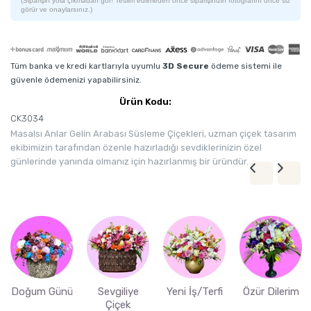
(Siparişin yola çıkmadan gör! Teslim edilmeden önce siparişinizin fotoğrafını önce siz
görür ve onaylarsınız.)
Tüm banka ve kredi kartlarıyla uyumlu
3D Secure
ödeme sistemi ile
güvenle ödemenizi yapabilirsiniz.
Ürün Kodu:
CK3034
Masalsı Anlar Gelin Arabası Süsleme Çiçekleri, uzman çiçek tasarım
ekibimizin tarafından özenle hazırladığı sevdiklerinizin özel
günlerinde yanında olmanız için hazırlanmış bir üründür.
Doğum Günü
Sevgiliye
Yeni İş/Terfi
Özür Dilerim
Çiçek