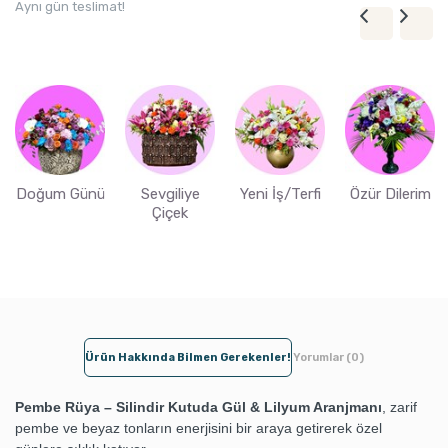
Aynı gün teslimat!
Doğum Günü
Sevgiliye
Yeni İş/Terfi
Özür Dilerim
Çiçek
Ürün Hakkında Bilmen Gerekenler!
Yorumlar (0)
Pembe Rüya – Silindir Kutuda Gül & Lilyum Aranjmanı
, zarif
pembe ve beyaz tonların enerjisini bir araya getirerek özel