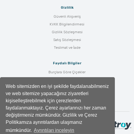
Gizlilik
Güvenli Alışveriş
KVKK Bilgilendirmesi
Gizlilik Sözleşmesi
Satış Sözleşmesi
Teslimat ve İade
Faydalı Bilgiler
Burçlara Göre Çiçekler
Çiçek Bakımı
Web sitemizden en iyi şekilde faydalanabilmeniz
Çiçek Anlamları
ve web sitemize yapacağınız ziyaretleri
Tüm Blog Yazıları
kişiselleştirebilmek için çerezlerden
faydalanmaktayız. Çerez ayarlarınızı her zaman
değiştirmeniz mümkündür. Gizlilik ve Çerez
Politikamıza ayrıntılardan ulaşmanız
mümkündür.
Ayrıntıları inceleyin