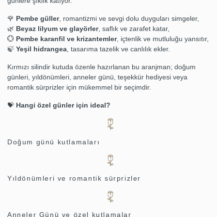
günlere şıklık katıyor.
🌹
Pembe güller
, romantizmi ve sevgi dolu duyguları simgeler,
🌿
Beyaz lilyum ve glayörler
, saflık ve zarafet katar,
💮
Pembe karanfil ve krizantemler
, içtenlik ve mutluluğu yansıtır,
🍃
Yeşil hidrangea
, tasarıma tazelik ve canlılık ekler.
Kırmızı silindir kutuda özenle hazırlanan bu aranjman; doğum
günleri, yıldönümleri, anneler günü, teşekkür hediyesi veya
romantik sürprizler için mükemmel bir seçimdir.
💝
Hangi özel günler için ideal?
Doğum günü kutlamaları
Yıldönümleri ve romantik sürprizler
Anneler Günü ve özel kutlamalar