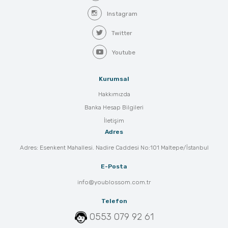
Instagram
Twitter
Youtube
Kurumsal
Hakkımızda
Banka Hesap Bilgileri
İletişim
Adres
Adres: Esenkent Mahallesi. Nadire Caddesi No:101 Maltepe/İstanbul
E-Posta
info@youblossom.com.tr
Telefon
0553 079 92 61