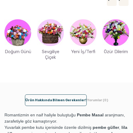
Doğum Günü
Sevgiliye
Yeni İş/Terfi
Özür Dilerim
Çiçek
Ürün Hakkında Bilmen Gerekenler!
Yorumlar (0)
Romantizmin en naif haliyle buluştuğu
Pembe Masal
aranjmanı,
zarafetiyle göz kamaştırıyor.
Yuvarlak pembe kutu içerisinde özenle dizilmiş
pembe güller
,
lila