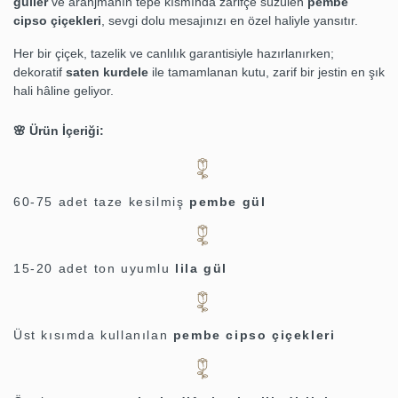
güller
ve aranjmanın tepe kısmında zarifçe süzülen
pembe
cipso çiçekleri
, sevgi dolu mesajınızı en özel haliyle yansıtır.
Her bir çiçek, tazelik ve canlılık garantisiyle hazırlanırken;
dekoratif
saten kurdele
ile tamamlanan kutu, zarif bir jestin en şık
hali hâline geliyor.
🌸
Ürün İçeriği:
60-75 adet taze kesilmiş
pembe gül
15-20 adet ton uyumlu
lila gül
Üst kısımda kullanılan
pembe cipso çiçekleri