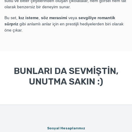
sütlü ve bitter çeşitlerinden oluşan çikolatalar, hem görsel hem tat
olarak benzersiz bir deneyim sunar.
Bu set,
kız isteme
,
söz merasimi
veya
sevgiliye romantik
sürpriz
gibi anlamlı anlar için en prestijli hediyelerden biri olarak
öne çıkar.
BUNLARI DA SEVMİŞTİN,
UNUTMA SAKIN :)
Sosyal Hesaplarımız