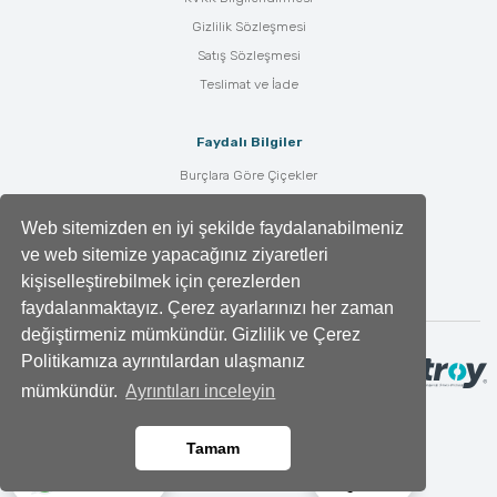
Gizlilik Sözleşmesi
Satış Sözleşmesi
Teslimat ve İade
Faydalı Bilgiler
Burçlara Göre Çiçekler
Çiçek Bakımı
Web sitemizden en iyi şekilde faydalanabilmeniz
Çiçek Anlamları
ve web sitemize yapacağınız ziyaretleri
Tüm Blog Yazıları
kişiselleştirebilmek için çerezlerden
faydalanmaktayız. Çerez ayarlarınızı her zaman
değiştirmeniz mümkündür. Gizlilik ve Çerez
Politikamıza ayrıntılardan ulaşmanız
mümkündür.
Ayrıntıları inceleyin
Tamam
Ara
Whatsapp