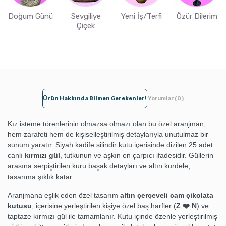
Doğum Günü
Sevgiliye
Yeni İş/Terfi
Özür Dilerim
Çiçek
Ürün Hakkında Bilmen Gerekenler!
Yorumlar (0)
Kız isteme törenlerinin olmazsa olmazı olan bu özel aranjman,
hem zarafeti hem de kişiselleştirilmiş detaylarıyla unutulmaz bir
sunum yaratır. Siyah kadife silindir kutu içerisinde dizilen 25 adet
canlı
kırmızı gül
, tutkunun ve aşkın en çarpıcı ifadesidir. Güllerin
arasına serpiştirilen kuru başak detayları ve altın kurdele,
tasarıma şıklık katar.
Aranjmana eşlik eden özel tasarım
altın çerçeveli cam çikolata
kutusu
, içerisine yerleştirilen kişiye özel baş harfler (
Z ❤️ N
) ve
taptaze kırmızı gül ile tamamlanır. Kutu içinde özenle yerleştirilmiş