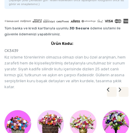
(Siparişin yola çıkmadan gör! Teslim edilmeden önce siparişinizin fotoğrafını önce siz
görür ve onaylarsınız.)
Tüm banka ve kredi kartlarıyla uyumlu
3D Secure
ödeme sistemi ile
güvenle ödemenizi yapabilirsiniz.
Ürün Kodu:
CK3439
Kız isteme törenlerinin olmazsa olmazı olan bu özel aranjman, hem
zarafeti hem de kişiselleştirilmiş detaylarıyla unutulmaz bir sunum
yaratır. Siyah kadife silindir kutu içerisinde dizilen 25 adet canlı
kırmızı gül, tutkunun ve aşkın en çarpıcı ifadesidir. Güllerin arasına
serpiştirilen kuru başak detayları ve altın kurdele, tasarıma şıklık
katar.