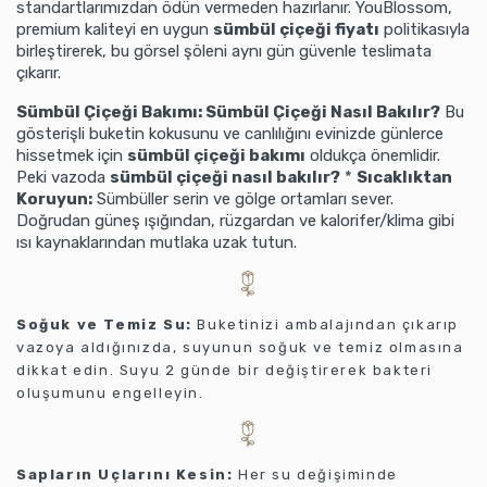
standartlarımızdan ödün vermeden hazırlanır. YouBlossom,
premium kaliteyi en uygun
sümbül çiçeği fiyatı
politikasıyla
birleştirerek, bu görsel şöleni aynı gün güvenle teslimata
çıkarır.
Sümbül Çiçeği Bakımı: Sümbül Çiçeği Nasıl Bakılır?
Bu
gösterişli buketin kokusunu ve canlılığını evinizde günlerce
hissetmek için
sümbül çiçeği bakımı
oldukça önemlidir.
Peki vazoda
sümbül çiçeği nasıl bakılır?
*
Sıcaklıktan
Koruyun:
Sümbüller serin ve gölge ortamları sever.
Doğrudan güneş ışığından, rüzgardan ve kalorifer/klima gibi
ısı kaynaklarından mutlaka uzak tutun.
Soğuk ve Temiz Su:
Buketinizi ambalajından çıkarıp
vazoya aldığınızda, suyunun soğuk ve temiz olmasına
dikkat edin. Suyu 2 günde bir değiştirerek bakteri
oluşumunu engelleyin.
Sapların Uçlarını Kesin:
Her su değişiminde