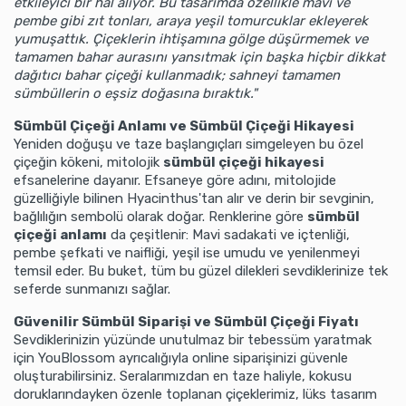
etkileyici bir hal alıyor. Bu tasarımda özellikle mavi ve
pembe gibi zıt tonları, araya yeşil tomurcuklar ekleyerek
yumuşattık. Çiçeklerin ihtişamına gölge düşürmemek ve
tamamen bahar aurasını yansıtmak için başka hiçbir dikkat
dağıtıcı bahar çiçeği kullanmadık; sahneyi tamamen
sümbüllerin o eşsiz doğasına bıraktık."
Sümbül Çiçeği Anlamı ve Sümbül Çiçeği Hikayesi
Yeniden doğuşu ve taze başlangıçları simgeleyen bu özel
çiçeğin kökeni, mitolojik
sümbül çiçeği hikayesi
efsanelerine dayanır. Efsaneye göre adını, mitolojide
güzelliğiyle bilinen Hyacinthus'tan alır ve derin bir sevginin,
bağlılığın sembolü olarak doğar. Renklerine göre
sümbül
çiçeği anlamı
da çeşitlenir: Mavi sadakati ve içtenliği,
pembe şefkati ve naifliği, yeşil ise umudu ve yenilenmeyi
temsil eder. Bu buket, tüm bu güzel dilekleri sevdiklerinize tek
seferde sunmanızı sağlar.
Güvenilir Sümbül Siparişi ve Sümbül Çiçeği Fiyatı
Sevdiklerinizin yüzünde unutulmaz bir tebessüm yaratmak
için YouBlossom ayrıcalığıyla online siparişinizi güvenle
oluşturabilirsiniz. Seralarımızdan en taze haliyle, kokusu
doruklarındayken özenle toplanan çiçeklerimiz, lüks tasarım