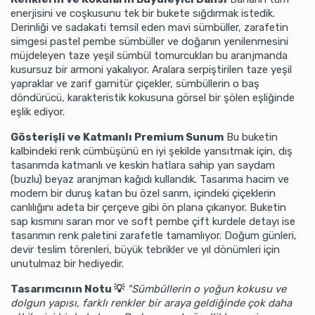
enerjisini ve coşkusunu tek bir bukete sığdırmak istedik.
Derinliği ve sadakati temsil eden mavi sümbüller, zarafetin
simgesi pastel pembe sümbüller ve doğanın yenilenmesini
müjdeleyen taze yeşil sümbül tomurcukları bu aranjmanda
kusursuz bir armoni yakalıyor. Aralara serpiştirilen taze yeşil
yapraklar ve zarif garnitür çiçekler, sümbüllerin o baş
döndürücü, karakteristik kokusuna görsel bir şölen eşliğinde
eşlik ediyor.
Gösterişli ve Katmanlı Premium Sunum
Bu buketin
kalbindeki renk cümbüşünü en iyi şekilde yansıtmak için, dış
tasarımda katmanlı ve keskin hatlara sahip yarı saydam
(buzlu) beyaz aranjman kağıdı kullandık. Tasarıma hacim ve
modern bir duruş katan bu özel sarım, içindeki çiçeklerin
canlılığını adeta bir çerçeve gibi ön plana çıkarıyor. Buketin
sap kısmını saran mor ve soft pembe çift kurdele detayı ise
tasarımın renk paletini zarafetle tamamlıyor. Doğum günleri,
devir teslim törenleri, büyük tebrikler ve yıl dönümleri için
unutulmaz bir hediyedir.
Tasarımcının Notu 💡
"Sümbüllerin o yoğun kokusu ve
dolgun yapısı, farklı renkler bir araya geldiğinde çok daha