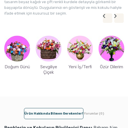
tasarım beyaz kağıdı ve çift renkli kurdele detayıyla görkemli bir
başyapıta dönüştü. Duygularınızı en gösterişli ve mis kokulu haliyle
ifade etmek için kusursuz bir seçim.
Doğum Günü
Sevgiliye
Yeni İş/Terfi
Özür Dilerim
Çiçek
Ürün Hakkında Bilmen Gerekenler!
Yorumlar (0)
Renklerin ve Kokuların Büyüleyici Dansı
Baharın tüm