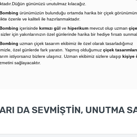
ktadır.Düğün gününüzü unutulmaz kılacağız.
 Bombing
ürünümüzün bulunduğu ortamda harika bir çiçek görünümün
ikte özenle ve kaliteli ile hazırlanmaktadır.
 Bombing
içerisinde
kırmızı gül
ve
hiperikum
mevcut olup uzman
çiç
sizler için yakınlarınızın özel günlerinde harika bir hediye fırsatı sunma
 Bombing
u
zman
çiçek tasarım ekibimiz ile özel olarak tasarladığımız
imizle, özel günlerde fark yaratın. Yapmış olduğumuz
çiçek tasarımlar
sarım istiyorsanız bizlere ulaşınız. Uzman ekibimiz sizlere ulaşıp
kişiye 
zmetini sağlayacaktır.
RI DA SEVMİŞTİN, UNUTMA SA