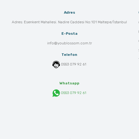
Adres
Adres: Esenkent Mahallesi. Nadire Caddesi No:101 Maltepe/İstanbul
E-Posta
info@youblossom.com.tr
Telefon
0553 079 92 61
Whatsapp
0553 079 92 61