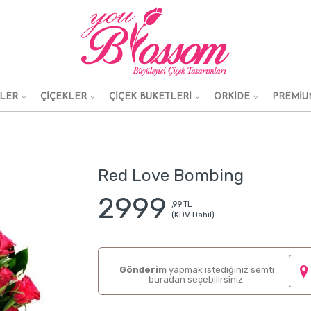
KLER
ÇİÇEKLER
ÇİÇEK BUKETLERİ
ORKİDE
PREMİU
Red Love Bombing
2999
,99 TL
(KDV Dahil)
Gönderim
yapmak istediğiniz semti
buradan seçebilirsiniz.