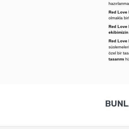
hazırlanma
Red Love
olmakla birl
Red Love
ekibimizin
Red Love
süslemeler
özel bir ta
tasarımı
hi
BUNLA