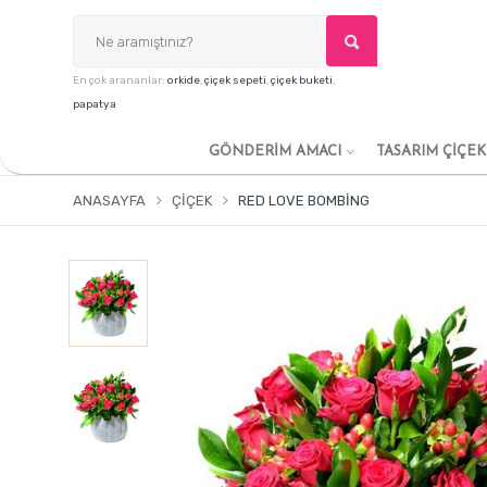
En çok arananlar:
orkide
,
çiçek sepeti
,
çiçek buketi
,
papatya
GÖNDERİM AMACI
TASARIM ÇİÇE
ANASAYFA
ÇIÇEK
RED LOVE BOMBING