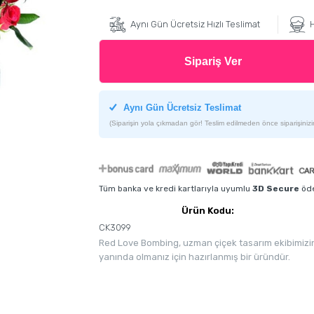
Aynı Gün Ücretsiz Hızlı Teslimat
H
Sipariş Ver
Aynı Gün Ücretsiz Teslimat
(Siparişin yola çıkmadan gör! Teslim edilmeden önce siparişinizin
Tüm banka ve kredi kartlarıyla uyumlu
3D Secure
öde
Ürün Kodu:
CK3099
Red Love Bombing, uzman çiçek tasarım ekibimizin 
yanında olmanız için hazırlanmış bir üründür.