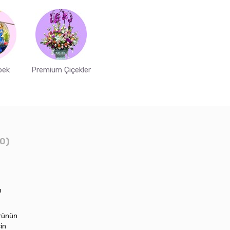
bek
Premium Çiçekler
0)
ı
ürünün
in