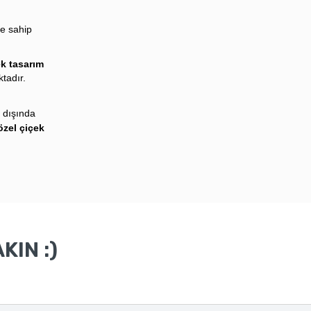
e sahip
ek tasarım
ktadır.
ı
dışında
özel çiçek
KIN :)