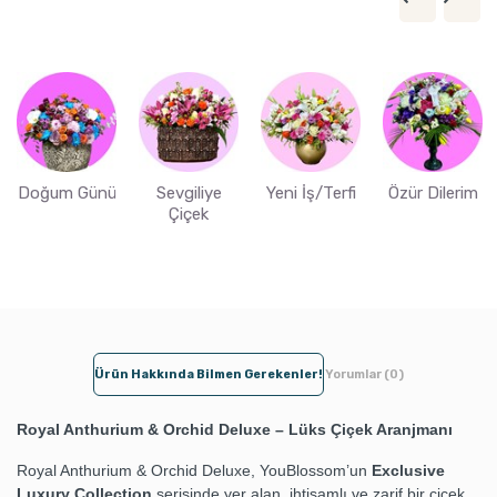
Doğum Günü
Sevgiliye
Yeni İş/Terfi
Özür Dilerim
Çiçek
Ürün Hakkında Bilmen Gerekenler!
Yorumlar (0)
Royal Anthurium & Orchid Deluxe – Lüks Çiçek Aranjmanı
Royal Anthurium & Orchid Deluxe, YouBlossom’un
Exclusive
Luxury Collection
serisinde yer alan, ihtişamlı ve zarif bir çiçek