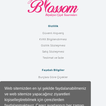
Gizlilik
Güvenli Alışveriş
KVKK Bilgilendirmesi
Gizlilik Sözleşmesi
Satış Sözleşmesi
Teslimat ve İade
Faydalı Bilgiler
Burçlara Göre Çiçekler
Çiçek Bakımı
Web sitemizden en iyi şekilde faydalanabilmeniz
Çiçek Anlamları
ve web sitemize yapacağınız ziyaretleri
Tüm Blog Yazıları
kişiselleştirebilmek için çerezlerden
faydalanmaktayız. Çerez ayarlarınızı her zaman