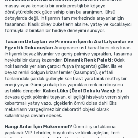
masayı veya konsolu bir anda prestijli bir köşeye
dönüştürebilecek güce sahip olan bu aranjman, lüksü
detaylarda değil, ihtişamın tam merkezinde arayanlar için
tasarlandı. Klasik dikey buketlerin aksine, yatay ve kucaklayıcı
formuyla iz bırakan bir hediye deneyimi sunuyor.
Tasarım Detayları ve Premium İçerik:
Asil Lilyumlar ve
Egzotik Dokunuşlar:
Aranjmanın üst kanatlarını oluşturan
ihtişamlı beyaz lilyumlar ve geniş palmiye yaprakları, tasarıma
heykelsi bir duruş kazandırır.
Dinamik Renk Paleti:
Odak
noktasında yer alan çarpıcı fuşya (magenta) güller, lila ve
beyaz renkli dolgun krizantemler (kasımpatı), şeftali
tonlarındaki çardak gülleriyle kontrast yaratarak müthiş bir
enerji yayar. Gümüşi okaliptüs yaprakları renk cümbüşünü
ustalıkla dengeler.
Kalıcı Lüks (Özel Dokulu Vazo):
Bu
devasa çiçek şölenini taşıyan, el işçiliği hissiyatı veren siyah
kabartmalı yatay vazo, çiçeklerin ömrü dolsa dahi lüks
mekanların vazgeçilmez bir dekoratif objesi olarak
kullanılmaya devam edecek.
Hangi Anlar İçin Mükemmel?
Önemli iş ortaklarına
yapılacak VIP tebrikler, büyük ofis ve klinik açılışları, terfi