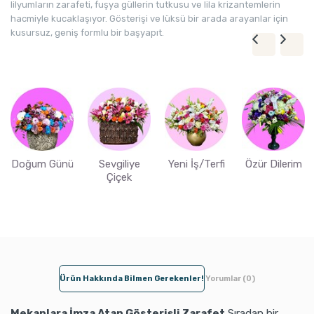
lilyumların zarafeti, fuşya güllerin tutkusu ve lila krizantemlerin
hacmiyle kucaklaşıyor. Gösterişi ve lüksü bir arada arayanlar için
kusursuz, geniş formlu bir başyapıt.
Doğum Günü
Sevgiliye
Yeni İş/Terfi
Özür Dilerim
Çiçek
Ürün Hakkında Bilmen Gerekenler!
Yorumlar (0)
Mekanlara İmza Atan Gösterişli Zarafet
Sıradan bir