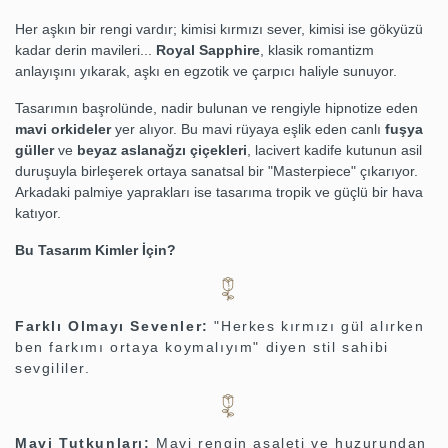
Her aşkın bir rengi vardır; kimisi kırmızı sever, kimisi ise gökyüzü
kadar derin mavileri...
Royal Sapphire
, klasik romantizm
anlayışını yıkarak, aşkı en egzotik ve çarpıcı haliyle sunuyor.
Tasarımın başrolünde, nadir bulunan ve rengiyle hipnotize eden
mavi orkideler
yer alıyor. Bu mavi rüyaya eşlik eden canlı
fuşya
güller
ve
beyaz aslanağzı çiçekleri
, lacivert kadife kutunun asil
duruşuyla birleşerek ortaya sanatsal bir "Masterpiece" çıkarıyor.
Arkadaki palmiye yaprakları ise tasarıma tropik ve güçlü bir hava
katıyor.
Bu Tasarım Kimler İçin?
Farklı Olmayı Sevenler:
"Herkes kırmızı gül alırken
ben farkımı ortaya koymalıyım" diyen stil sahibi
sevgililer.
Mavi Tutkunları:
Mavi rengin asaleti ve huzurundan