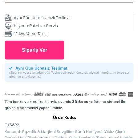
Aynı Gün Ücretsiz Hızlı Teslimat
Hijyenik Paket ve Servis
12 Aya Varan Taksit
Sipariş Ver
Aynı Gün Ücretsiz Teslimat
(Siparişin yola çıkmadan gör! Teslim edilmeden önce siparişinizin fotoğrafını önce siz
görür ve onaylarsınız.)
Tüm banka ve kredi kartlarıyla uyumlu
3D Secure
ödeme sistemi ile
güvenle ödemenizi yapabilirsiniz.
Ürün Kodu:
CK3892
Konsept: Egzotik & Marjinal Sevgililer Günü Hediyesi. Yıldız Çiçek:
Parlak Mavi Phalaenopsis Orkide. Kutu: Lacivert (Royal Navy) Kadife