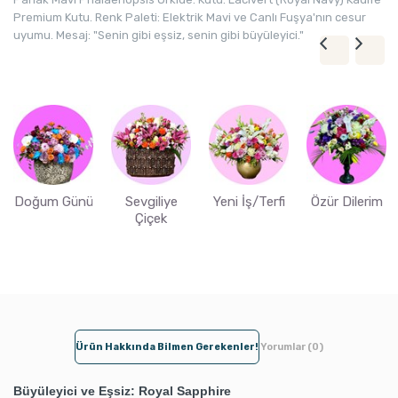
Premium Kutu. Renk Paleti: Elektrik Mavi ve Canlı Fuşya'nın cesur
uyumu. Mesaj: "Senin gibi eşsiz, senin gibi büyüleyici."
Doğum Günü
Sevgiliye
Yeni İş/Terfi
Özür Dilerim
Çiçek
Ürün Hakkında Bilmen Gerekenler!
Yorumlar (0)
Büyüleyici ve Eşsiz: Royal Sapphire