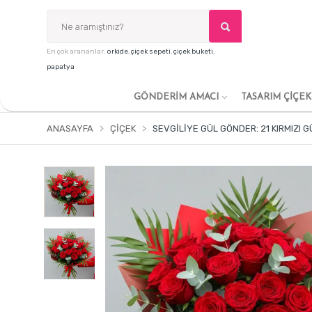
En çok arananlar:
orkide
,
çiçek sepeti
,
çiçek buketi
,
papatya
GÖNDERİM AMACI
TASARIM ÇİÇE
ANASAYFA
ÇIÇEK
SEVGILIYE GÜL GÖNDER: 21 KIRMIZI G