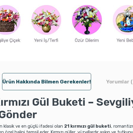
iliye Çiçek
Yeni İş/Terfi
Özür Dilerim
Yeni Be
Ürün Hakkında Bilmen Gerekenler!
Yorumlar (
ırmızı Gül Buketi – Sevgil
 Gönder
n klasik ve en güçlü ifadesi olan
21 kırmızı gül buketi
, romantiz
n özel halini temsil eder. Kırmızı güller, yüzyıllardır aşkın ve tutku