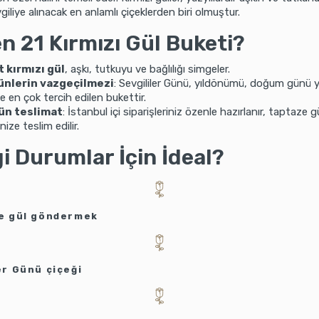
giliye alınacak en anlamlı çiçeklerden biri olmuştur.
n 21 Kırmızı Gül Buketi?
t kırmızı gül
, aşkı, tutkuyu ve bağlılığı simgeler.
ünlerin vazgeçilmezi
: Sevgililer Günü, yıldönümü, doğum günü ya
de en çok tercih edilen bukettir.
ün teslimat
: İstanbul içi siparişleriniz özenle hazırlanır, taptaze gü
ize teslim edilir.
i Durumlar İçin İdeal?
ye gül göndermek
er Günü çiçeği