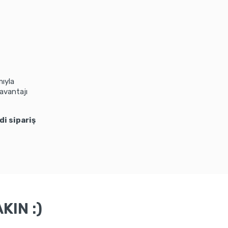
mıyla
 avantajı
di sipariş
KIN :)