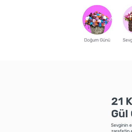
Doğum Günü
Sevg
21 K
Gül
Sevginin e
zarafetin e