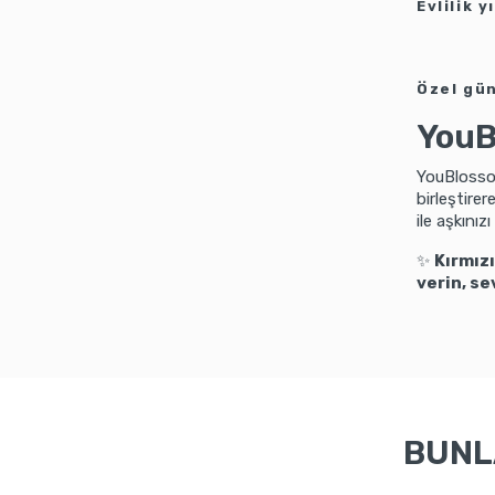
Evlilik 
Özel gün
YouB
YouBlossom
birleştirer
ile aşkınız
✨
Kırmızı
verin, se
BUNLA