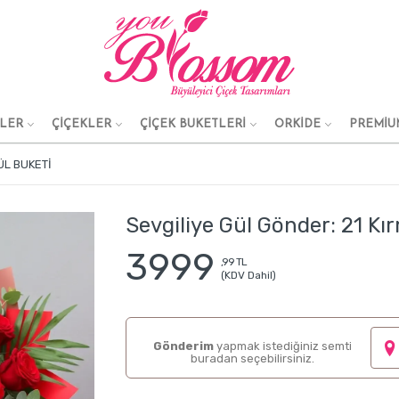
KLER
ÇİÇEKLER
ÇİÇEK BUKETLERİ
ORKİDE
PREMİU
ÜL BUKETI
Sevgiliye Gül Gönder: 21 Kır
3999
,99 TL
(KDV Dahil)
Gönderim
yapmak istediğiniz semti
buradan seçebilirsiniz.