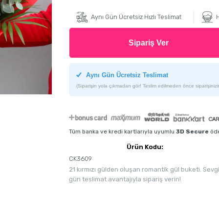
Aynı Gün Ücretsiz Hızlı Teslimat
H
Sipariş Ver
Aynı Gün Ücretsiz Teslimat
(Siparişin yola çıkmadan gör! Teslim edilmeden önce siparişinizin
Tüm banka ve kredi kartlarıyla uyumlu
3D Secure
öde
Ürün Kodu:
CK3609
21 kırmızı gülden oluşan romantik gül buketi. Sevgil
gün teslimat avantajıyla sipariş verin!