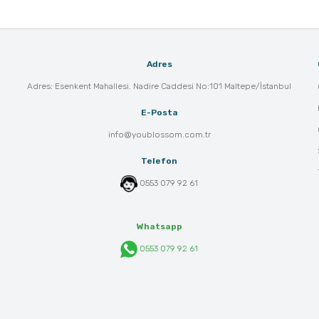
Adres
Adres: Esenkent Mahallesi. Nadire Caddesi No:101 Maltepe/İstanbul
E-Posta
info@youblossom.com.tr
Telefon
0553 079 92 61
Whatsapp
0553 079 92 61