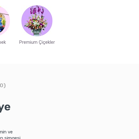
bek
Premium Çiçekler
0)
iye
min ve
nun simgesi