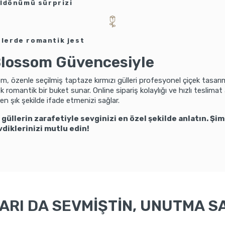
yıldönümü sürprizi
lerde romantik jest
lossom Güvencesiyle
, özenle seçilmiş taptaze kırmızı gülleri profesyonel çiçek tasarı
ek romantik bir buket sunar. Online sipariş kolaylığı ve hızlı teslimat
ı en şık şekilde ifade etmenizi sağlar.
 güllerin zarafetiyle sevginizi en özel şekilde anlatın. Şim
vdiklerinizi mutlu edin!
RI DA SEVMİŞTİN, UNUTMA SA