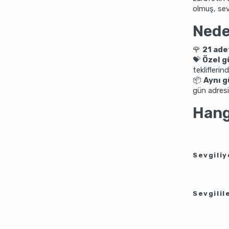
olmuş, sev
Nede
🌹
21 ade
💝
Özel g
tekliflerin
📦
Aynı g
gün adresin
Hang
Sevgili
Sevgilil