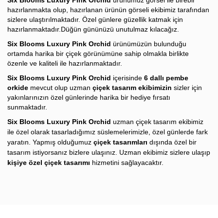
Six Blooms Luxury Pink Orchid
ürünümüz görsel ile birebir
hazırlanmakta olup, hazırlanan ürünün görseli ekibimiz tarafından
sizlere ulaştırılmaktadır. Özel günlere güzellik katmak için
hazırlanmaktadır.Düğün gününüzü unutulmaz kılacağız.
Six Blooms Luxury Pink Orchid
ürünümüzün bulunduğu
ortamda harika bir çiçek görünümüne sahip olmakla birlikte
özenle ve kaliteli ile hazırlanmaktadır.
Six Blooms Luxury Pink Orchid
içerisinde
6
dallı pembe
orkide
mevcut olup uzman
çiçek tasarım ekibimizin
sizler için
yakınlarınızın özel günlerinde harika bir hediye fırsatı
sunmaktadır.
Six Blooms Luxury Pink Orchid
u
zman
çiçek tasarım ekibimiz
ile özel olarak tasarladığımız süslemelerimizle, özel günlerde fark
yaratın. Yapmış olduğumuz
çiçek tasarımları
dışında özel bir
tasarım istiyorsanız bizlere ulaşınız. Uzman ekibimiz sizlere ulaşıp
kişiye özel çiçek tasarımı
hizmetini sağlayacaktır.