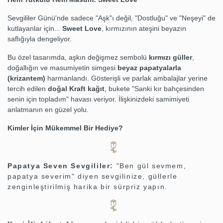
Sevgililer Günü'nde sadece "Aşk"ı değil, "Dostluğu" ve "Neşeyi" de
kutlayanlar için...
Sweet Love
, kırmızının ateşini beyazın
saflığıyla dengeliyor.
Bu özel tasarımda, aşkın değişmez sembolü
kırmızı güller
,
doğallığın ve masumiyetin simgesi
beyaz papatyalarla
(krizantem)
harmanlandı. Gösterişli ve parlak ambalajlar yerine
tercih edilen
doğal Kraft kağıt
, bukete "Sanki kır bahçesinden
senin için topladım" havası veriyor. İlişkinizdeki samimiyeti
anlatmanın en güzel yolu.
Kimler İçin Mükemmel Bir Hediye?
Papatya Seven Sevgililer:
"Ben gül sevmem,
papatya severim" diyen sevgilinize, güllerle
zenginleştirilmiş harika bir sürpriz yapın.