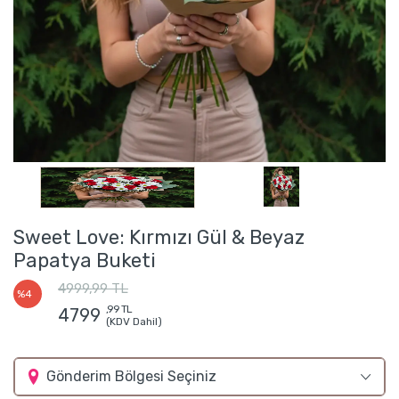
Sweet Love: Kırmızı Gül & Beyaz
Papatya Buketi
4999,99 TL
%4
,99 TL
4799
(KDV Dahil)
Gönderim Bölgesi Seçiniz