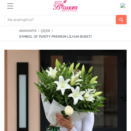
ANASAYFA
ÇIÇEK
SYMBOL OF PURITY PREMIUM LILYUM BUKETI