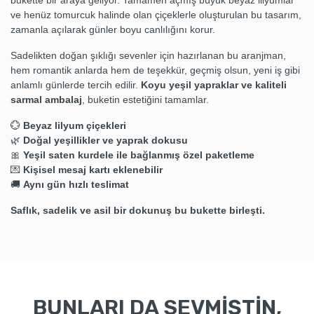
bukette bir araya geliyor. Tamamen açmış büyük beyaz lilyumlar
ve henüz tomurcuk halinde olan çiçeklerle oluşturulan bu tasarım,
zamanla açılarak günler boyu canlılığını korur.
Sadelikten doğan şıklığı sevenler için hazırlanan bu aranjman,
hem romantik anlarda hem de teşekkür, geçmiş olsun, yeni iş gibi
anlamlı günlerde tercih edilir.
Koyu yeşil yapraklar ve kaliteli
sarmal ambalaj
, buketin estetiğini tamamlar.
💮
Beyaz lilyum çiçekleri
🌿
Doğal yeşillikler ve yaprak dokusu
🎀
Yeşil saten kurdele ile bağlanmış özel paketleme
💌
Kişisel mesaj kartı eklenebilir
🚚
Aynı gün hızlı teslimat
Saflık, sadelik ve asil bir dokunuş bu bukette birleşti.
BUNLARI DA SEVMİŞTİN,