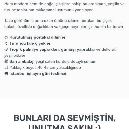
Hem modern hem de doğal çizgilere sahip bu aranjman, yeşilin ve
turunç tonlarının mükemmel uyumunu yansıtıyor.
Taze görünümlü ama uzun ömürlü izlenim bırakan bu çiçek
buketi, özellikle doğallıktan vazgeçemeyenler için harika bir tercih.
🍊
Kurutulmuş portakal dilimleri
🌷
Turuncu lale çiçekleri
🌿
Tropik palmiye yaprakları
,
gümüşi yapraklar
ve dekoratif
yeşil bitkiler
🎁
Sarı ambalaj
, yeşil saten kurdele detaylı sunum
📐 Yaklaşık boyut: 40-45 cm yüksekliğinde
🚚
İstanbul içi aynı gün teslimat
BUNLARI DA SEVMİŞTİN,
UNUTMA SAKIN :)