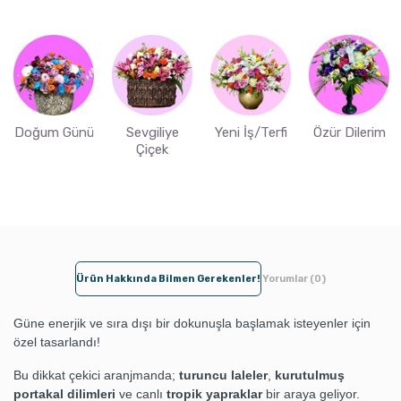
Doğum Günü
Sevgiliye
Yeni İş/Terfi
Özür Dilerim
Çiçek
Ürün Hakkında Bilmen Gerekenler!
Yorumlar (0)
Güne enerjik ve sıra dışı bir dokunuşla başlamak isteyenler için
özel tasarlandı!
Bu dikkat çekici aranjmanda;
turuncu laleler
,
kurutulmuş
portakal dilimleri
ve canlı
tropik yapraklar
bir araya geliyor.