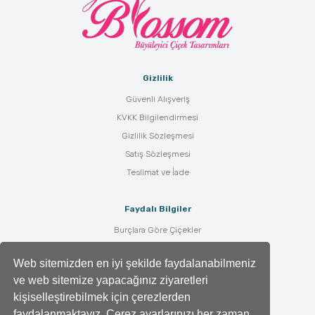
Gizlilik
Güvenli Alışveriş
KVKK Bilgilendirmesi
Gizlilik Sözleşmesi
Satış Sözleşmesi
Teslimat ve İade
Faydalı Bilgiler
Burçlara Göre Çiçekler
Çiçek Bakımı
Web sitemizden en iyi şekilde faydalanabilmeniz
Çiçek Anlamları
ve web sitemize yapacağınız ziyaretleri
Tüm Blog Yazıları
kişiselleştirebilmek için çerezlerden
faydalanmaktayız. Çerez ayarlarınızı her zaman