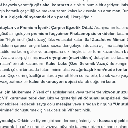
af beyazla yarattığı
göz alıcı kontrastı
elit bir sunumla birleştiriyor. İhti
in botanik çeşitliliği ve mekanı saran kalıcı kokusuyla bu aranjman, "
n
butik çiçek dünyasındaki en prestijli
karşılığıdır.
tayları ve Premium İçerik:
Çarpıcı Egzotik Odak:
Aranjmanın kalbind
 gücü simgeleyen
premium fuşya/mor Phalaenopsis orkideler
, tasar
 bir "High-End" (üst düzey) lüks ve asalet katar.
Saf Zarafet ve Mimari
kidelerin çarpıcı rengini kusursuzca dengeleyen devasa açılıma sahip
b
kadifemsi krem güller ve aranjmana dik, heykelsi bir form kazandıran
b
. Aralara serpiştirilmiş
mavi eryngium (mavi diken)
detayları ise tasar
tisan" bir ruh kazandırır.
Kalıcı Lüks (Özel Seramik Vazo):
Bu zengin
botanik şöleni bir arada tutan, minimalist ve
ağırbaşlı krem/nude tonlar
azo
. Çiçeklerin güzelliği anılarda yer ettikten sonra bile, bu şık vazo ya
 vazgeçilmez bir
kalıcı dekorasyon objesi
olarak değerini korur.
ar İçin Mükemmel?
Yeni ofis açılışlarında veya terfilerde
vizyonunuzu
 VIP kurumsal tebrikler
, lüks ve gösterişli
yıl dönümü sürprizleri
, de
yöneticilere iletilecek saygı dolu mesajlar veya sıradan bir günü
"Unutul
yimine"
dönüştürmek için rakipsiz bir VIP tercihidir.
rıcalığı:
Orkide ve lilyum gibi son derece gösterişli ve
hassas çiçekle
ruyarak, bu ağır seramik vazoyu güvenle taşımak bizim uzmanlık alanı