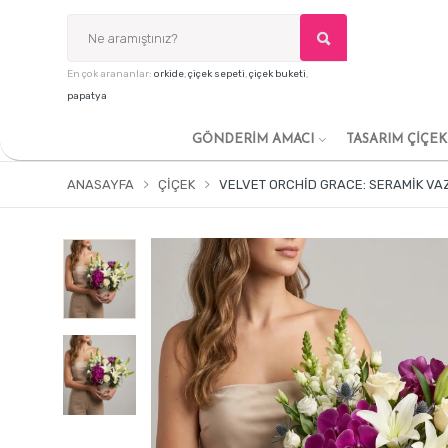
En çok arananlar:
orkide
,
çiçek sepeti
,
çiçek buketi
,
papatya
GÖNDERİM AMACI
TASARIM ÇİÇE
ANASAYFA
ÇIÇEK
VELVET ORCHID GRACE: SERAMIK VA