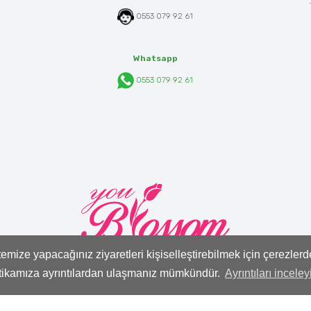
0553 079 92 61
Whatsapp
0553 079 92 61
mize yapacağınız ziyaretleri kişiselleştirebilmek için çerezler
itikamıza ayrıntılardan ulaşmanız mümkündür.
Ayrıntıları inceley