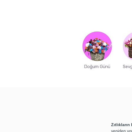
Doğum Günü
Sevg
Zıtlıkları
yeniden yo