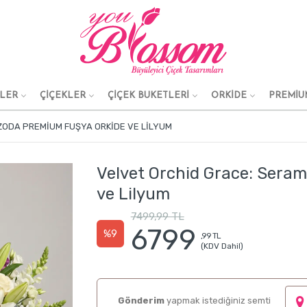
KLER
ÇİÇEKLER
ÇİÇEK BUKETLERİ
ORKİDE
PREMİU
ZODA PREMIUM FUŞYA ORKIDE VE LILYUM
Velvet Orchid Grace: Sera
ve Lilyum
7499,99 TL
6799
%9
,99 TL
(KDV Dahil)
Gönderim
yapmak istediğiniz semti