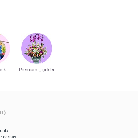
bek
Premium Çiçekler
0)
yonla
e çarpıcı