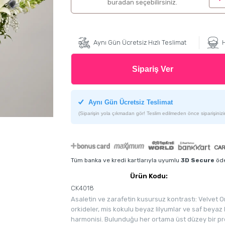
buradan seçebilirsiniz.
Aynı Gün Ücretsiz Hızlı Teslimat
H
Sipariş Ver
Aynı Gün Ücretsiz Teslimat
(Siparişin yola çıkmadan gör! Teslim edilmeden önce siparişinizin
Tüm banka ve kredi kartlarıyla uyumlu
3D Secure
öde
Ürün Kodu:
CK4018
Asaletin ve zarafetin kusursuz kontrastı: Velvet 
orkideler, mis kokulu beyaz lilyumlar ve saf beyaz 
harmonisi. Bulunduğu her ortama üst düzey bir pr