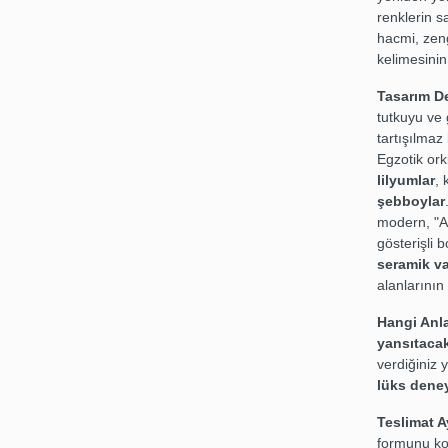
renklerin s
hacmi, zeng
kelimesini
Tasarım De
tutkuyu ve
tartışılmaz
Egzotik or
lilyumlar
, 
şebboylar
modern, "Ar
gösterişli 
seramik v
alanlarının
Hangi Anl
yansıtacak
verdiğiniz 
lüks dene
Teslimat Ay
formunu ko