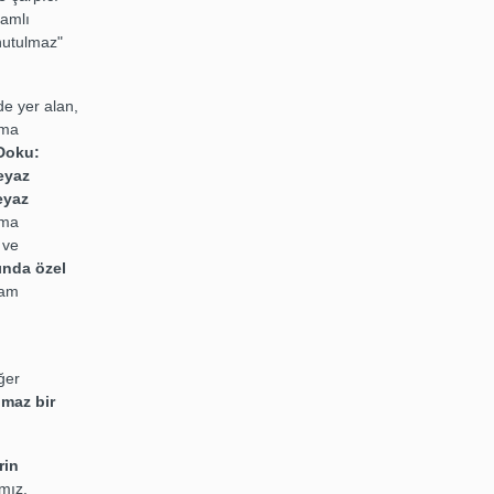
şamlı
unutulmaz"
e yer alan,
ıma
 Doku:
eyaz
eyaz
ıma
 ve
ında özel
şam
ğer
maz bir
rin
mız.