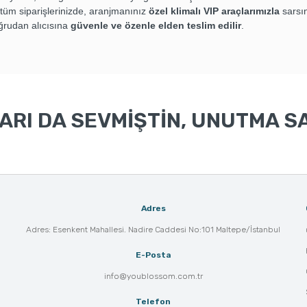
i tüm siparişlerinizde, aranjmanınız
özel klimalı VIP araçlarımızla
sarsın
ğrudan alıcısına
güvenle ve özenle elden teslim edilir
.
RI DA SEVMİŞTİN, UNUTMA SA
Adres
Adres: Esenkent Mahallesi. Nadire Caddesi No:101 Maltepe/İstanbul
E-Posta
info@youblossom.com.tr
Telefon