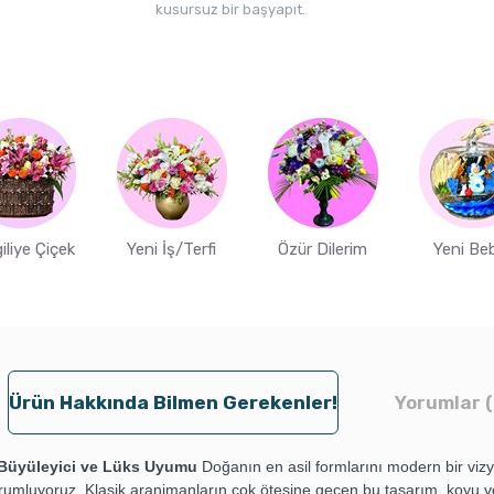
kusursuz bir başyapıt.
iliye Çiçek
Yeni İş/Terfi
Özür Dilerim
Yeni Be
Ürün Hakkında Bilmen Gerekenler!
Yorumlar (
n Büyüleyici ve Lüks Uyumu
Doğanın en asil formlarını modern bir viz
rumluyoruz. Klasik aranjmanların çok ötesine geçen bu tasarım, koyu v