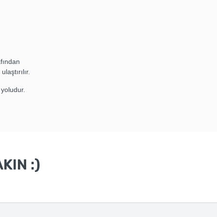
afından
laştırılır.
 yoludur.
KIN :)