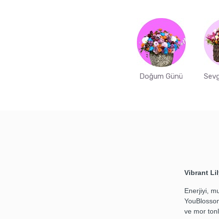
Doğum Günü
Sevg
Vibrant Li
Enerjiyi, m
YouBlossom’
ve mor tonl