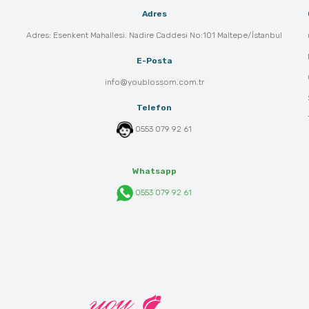
Adres
Adres: Esenkent Mahallesi. Nadire Caddesi No:101 Maltepe/İstanbul
E-Posta
info@youblossom.com.tr
Telefon
0553 079 92 61
Whatsapp
0553 079 92 61