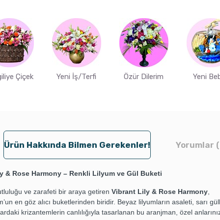
iliye Çiçek
Yeni İş/Terfi
Özür Dilerim
Yeni Be
Ürün Hakkında Bilmen Gerekenler!
Yorumlar (
ly & Rose Harmony – Renkli Lilyum ve Gül Buketi
utluluğu ve zarafeti bir araya getiren
Vibrant Lily & Rose Harmony
,
un en göz alıcı buketlerinden biridir. Beyaz lilyumların asaleti, sarı gül
ardaki krizantemlerin canlılığıyla tasarlanan bu aranjman, özel anların