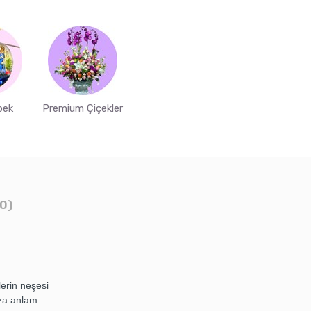
bek
Premium Çiçekler
0)
lerin neşesi
ıza anlam