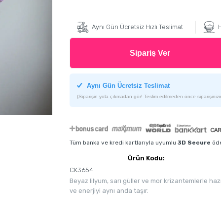
Aynı Gün Ücretsiz Hızlı Teslimat
H
Sipariş Ver
Aynı Gün Ücretsiz Teslimat
(Siparişin yola çıkmadan gör! Teslim edilmeden önce siparişinizin
Tüm banka ve kredi kartlarıyla uyumlu
3D Secure
öde
Ürün Kodu:
CK3654
Beyaz lilyum, sarı güller ve mor krizantemlerle ha
ve enerjiyi aynı anda taşır.