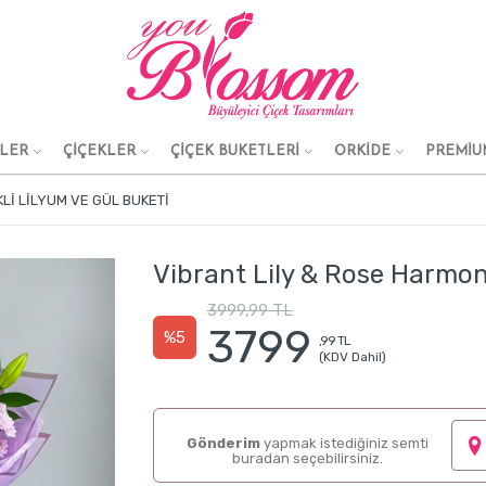
KLER
ÇİÇEKLER
ÇİÇEK BUKETLERİ
ORKİDE
PREMİU
LI LILYUM VE GÜL BUKETI
Vibrant Lily & Rose Harmon
3999,99 TL
3799
%5
,99 TL
(KDV Dahil)
Gönderim
yapmak istediğiniz semti
buradan seçebilirsiniz.