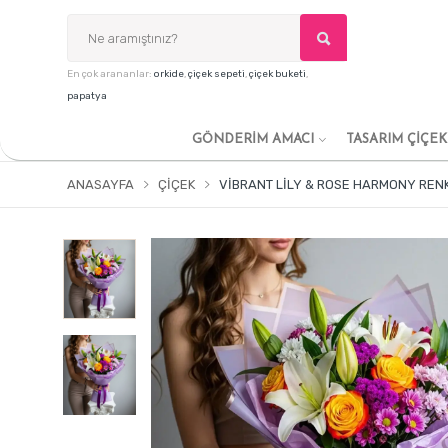
En çok arananlar:
orkide
,
çiçek sepeti
,
çiçek buketi
,
papatya
GÖNDERİM AMACI
TASARIM ÇİÇE
ANASAYFA
ÇIÇEK
VIBRANT LILY & ROSE HARMONY RENK