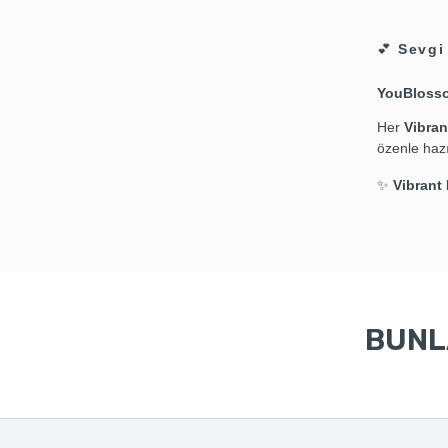
💕
Sevgi
YouBloss
Her
Vibran
özenle hazır
✨
Vibrant
BUNLA