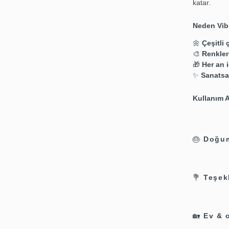
katar.
Neden Vib
🌼
Çeşitli
🎨
Renkle
🎁
Her an i
✨
Sanatsa
Kullanım A
🎂
Doğum
💐
Teşek
🏡
Ev & 